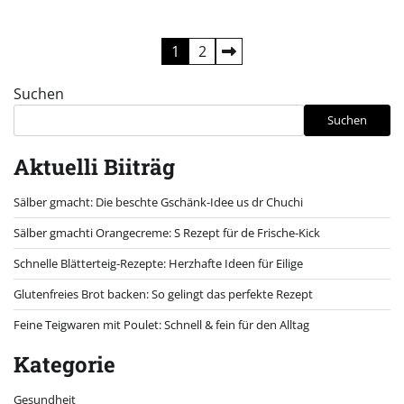
Seitennummerierung
1
2
der
Suchen
Beiträge
Suchen
Aktuelli Biiträg
Sälber gmacht: Die beschte Gschänk-Idee us dr Chuchi
Sälber gmachti Orangecreme: S Rezept für de Frische-Kick
Schnelle Blätterteig-Rezepte: Herzhafte Ideen für Eilige
Glutenfreies Brot backen: So gelingt das perfekte Rezept
Feine Teigwaren mit Poulet: Schnell & fein für den Alltag
Kategorie
Gesundheit