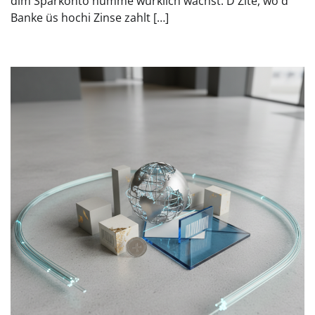
dim Sparkonto nümme würklich wachst. D Zite, wo d
Banke üs hochi Zinse zahlt […]