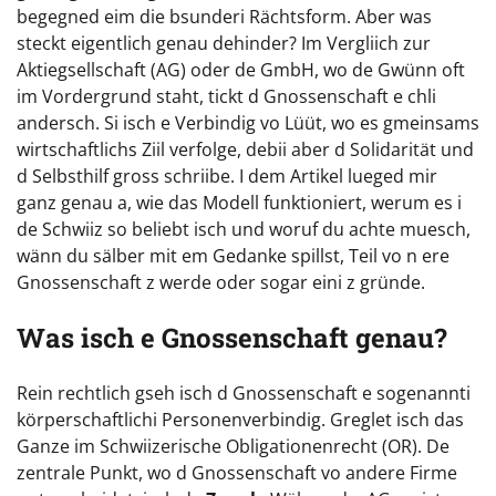
begegned eim die bsunderi Rächtsform. Aber was
steckt eigentlich genau dehinder? Im Vergliich zur
Aktiegsellschaft (AG) oder de GmbH, wo de Gwünn oft
im Vordergrund staht, tickt d Gnossenschaft e chli
andersch. Si isch e Verbindig vo Lüüt, wo es gmeinsams
wirtschaftlichs Ziil verfolge, debii aber d Solidarität und
d Selbsthilf gross schriibe. I dem Artikel lueged mir
ganz genau a, wie das Modell funktioniert, werum es i
de Schwiiz so beliebt isch und woruf du achte muesch,
wänn du sälber mit em Gedanke spillst, Teil vo n ere
Gnossenschaft z werde oder sogar eini z gründe.
Was isch e Gnossenschaft genau?
Rein rechtlich gseh isch d Gnossenschaft e sogenannti
körperschaftlichi Personenverbindig. Greglet isch das
Ganze im Schwiizerische Obligationenrecht (OR). De
zentrale Punkt, wo d Gnossenschaft vo andere Firme