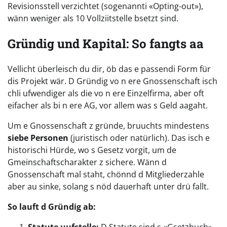
Revisionsstell verzichtet (sogenannti «Opting-out»),
wänn weniger als 10 Vollziitstelle bsetzt sind.
Gründig und Kapital: So fangts aa
Vellicht überleisch du dir, öb das e passendi Form für
dis Projekt wär. D Gründig vo n ere Gnossenschaft isch
chli ufwendiger als die vo n ere Einzelfirma, aber oft
eifacher als bi n ere AG, vor allem was s Geld aagaht.
Um e Gnossenschaft z gründe, bruuchts mindestens
siebe Personen
(juristisch oder natürlich). Das isch e
historischi Hürde, wo s Gesetz vorgit, um de
Gmeinschaftscharakter z sichere. Wänn d
Gnossenschaft mal staht, chönnd d Mitgliederzahle
aber au sinke, solang s nöd dauerhaft unter drü fallt.
So lauft d Gründig ab:
Statute uufstelle:
D Statute sind s «Gsetzbuch»