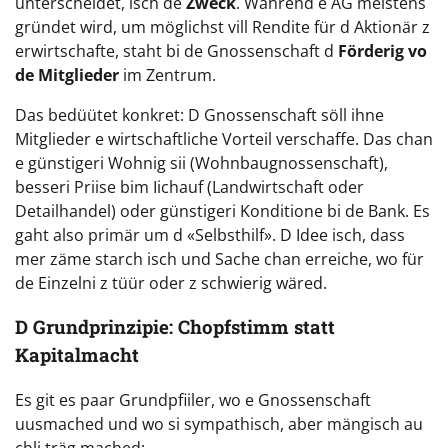
unterscheidet, isch de
Zweck
. Während e AG meistens
gründet wird, um möglichst vill Rendite für d Aktionär z
erwirtschafte, staht bi de Gnossenschaft d
Förderig vo
de Mitglieder
im Zentrum.
Das bedüütet konkret: D Gnossenschaft söll ihne
Mitglieder e wirtschaftliche Vorteil verschaffe. Das chan
e günstigeri Wohnig sii (Wohnbaugnossenschaft),
besseri Priise bim Iichauf (Landwirtschaft oder
Detailhandel) oder günstigeri Konditione bi de Bank. Es
gaht also primär um d «Selbsthilf». D Idee isch, dass
mer zäme starch isch und Sache chan erreiche, wo für
de Einzelni z tüür oder z schwierig wäred.
D Grundprinzipie: Chopfstimm statt
Kapitalmacht
Es git es paar Grundpfiiler, wo e Gnossenschaft
uusmached und wo si sympathisch, aber mängisch au