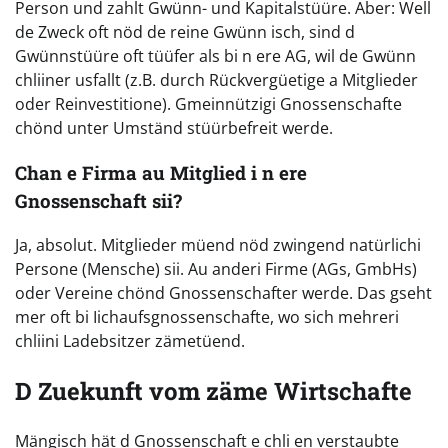
Person und zahlt Gwünn- und Kapitalstüüre. Aber: Well
de Zweck oft nöd de reine Gwünn isch, sind d
Gwünnstüüre oft tüüfer als bi n ere AG, wil de Gwünn
chliiner usfallt (z.B. durch Rückvergüetige a Mitglieder
oder Reinvestitione). Gmeinnützigi Gnossenschafte
chönd unter Umständ stüürbefreit werde.
Chan e Firma au Mitglied i n ere
Gnossenschaft sii?
Ja, absolut. Mitglieder müend nöd zwingend natürlichi
Persone (Mensche) sii. Au anderi Firme (AGs, GmbHs)
oder Vereine chönd Gnossenschafter werde. Das gseht
mer oft bi Iichaufsgnossenschafte, wo sich mehreri
chliini Ladebsitzer zämetüend.
D Zuekunft vom zäme Wirtschafte
Mängisch hät d Gnossenschaft e chli en verstaubte