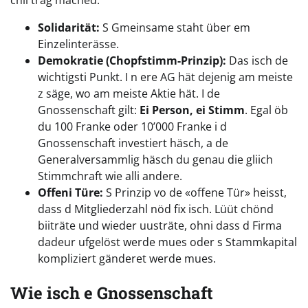
chli träg mached:
Solidarität:
S Gmeinsame staht über em
Einzelinterässe.
Demokratie (Chopfstimm-Prinzip):
Das isch de
wichtigsti Punkt. I n ere AG hät dejenig am meiste
z säge, wo am meiste Aktie hät. I de
Gnossenschaft gilt:
Ei Person, ei Stimm
. Egal öb
du 100 Franke oder 10’000 Franke i d
Gnossenschaft investiert häsch, a de
Generalversammlig häsch du genau die gliich
Stimmchraft wie alli andere.
Offeni Türe:
S Prinzip vo de «offene Tür» heisst,
dass d Mitgliederzahl nöd fix isch. Lüüt chönd
biiträte und wieder uusträte, ohni dass d Firma
dadeur ufgelöst werde mues oder s Stammkapital
kompliziert gänderet werde mues.
Wie isch e Gnossenschaft