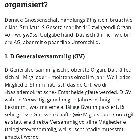
organisiert?
Damit e Gnossenschaft handlungsfähig isch, bruucht si
e klari Struktur. S Gesetz schriibt drü zwingendi Organ
vor, wo gwüssi Uufgabe händ. Das isch ähnlich wie bi n
ere AG, aber mit e paar fiine Unterschiid.
1. D Generalversammlig (GV)
D Generalversammlig isch s oberste Organ. Da träffed
sich alli Mitglieder – meistens eimal im Jahr. Well jedes
Mitglied ei Stimm hät, isch das de Ort, wo di
«basisdemokratische» Entscheide gfaue werded. D GV
wählt d Verwaltig, genehmigt d Jahresrechnig und
bestimmt, was mit eme allfällige Gwünn passiert. Bi
sehr grosse Gnossenschafte (wie Migros oder Coop) git
es statt ere direkte Versammlig vo allne Mitglieder e
Delegierteversammlig, well suscht Stadie müesstet
gmietet werde.