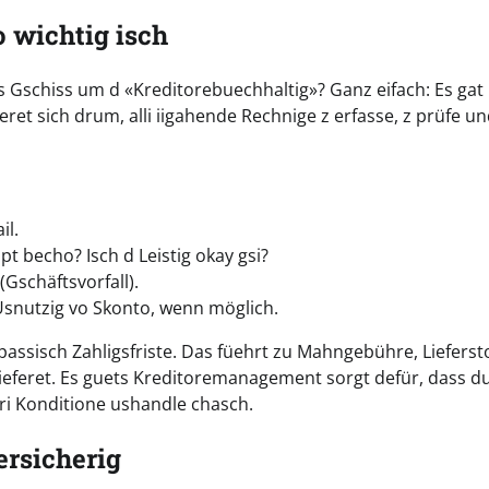
 wichtig isch
 Gschiss um d «Kreditorebuechhaltig»? Ganz eifach: Es ga
et sich drum, alli iigahende Rechnige z erfasse, z prüfe un
il.
becho? Isch d Leistig okay gsi?
Gschäftsvorfall).
Usnutzig vo Skonto, wenn möglich.
passisch Zahligsfriste. Das füehrt zu Mahngebühre, Liefers
ieferet. Es guets Kreditoremanagement sorgt defür, dass du
eri Konditione ushandle chasch.
ersicherig