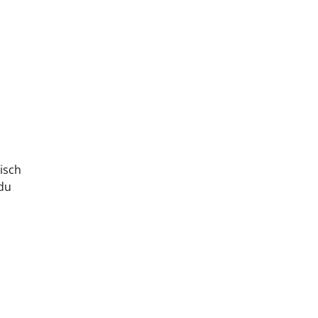
isch
 du