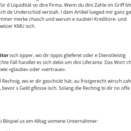
r d Liquidität vo dire Firma. Wenn du dini Zahle im Griff bh
ch de Underschiid verstah. I däm Artikel lueged mir ganz g
ür immer merke chasch und warum e suuberi Kreditore- und
wiizer KMU isch.
itor
isch öpper, wo dir öppis glieferet oder e Dienstleistig
hte Fäll handlet es sich debii um dini Liferante. Das Wort c
t wie «glaube» oder «vertraue».
 Rechnig, wo er dir geschickt hät, au fristgerecht wirsch zah
 bevor s Geld gflosse isch. Solang die Rechnig bi dir no offe 
chi Biispiel us em Alltag vomene Unternähmer: