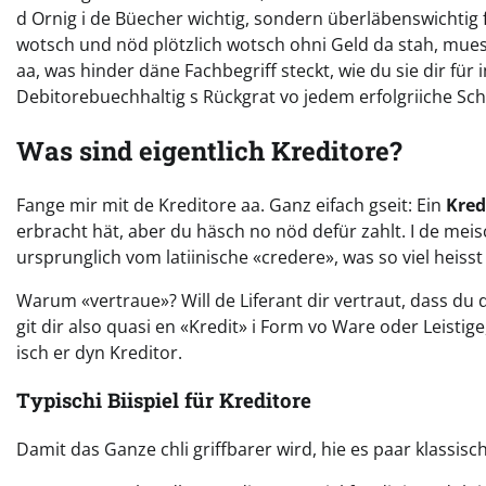
d Ornig i de Büecher wichtig, sondern überläbenswichtig fü
wotsch und nöd plötzlich wotsch ohni Geld da stah, mues
aa, was hinder däne Fachbegriff steckt, wie du sie dir f
Debitorebuechhaltig s Rückgrat vo jedem erfolgriiche Sch
Was sind eigentlich Kreditore?
Fange mir mit de Kreditore aa. Ganz eifach gseit: Ein
Kred
erbracht hät, aber du häsch no nöd defür zahlt. I de meisc
ursprunglich vom latiinische «credere», was so viel heiss
Warum «vertraue»? Will de Liferant dir vertraut, dass du d
git dir also quasi en «Kredit» i Form vo Ware oder Leistige,
isch er dyn Kreditor.
Typischi Biispiel für Kreditore
Damit das Ganze chli griffbarer wird, hie es paar klassis