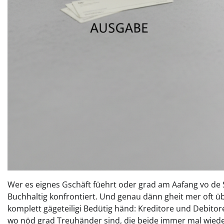
Wer es eignes Gschäft füehrt oder grad am Aafang vo de 
Buchhaltig konfrontiert. Und genau dänn gheit mer oft üb
komplett gägeteiligi Bedütig händ: Kreditore und Debitore
wo nöd grad Treuhänder sind, die beide immer mal wieder