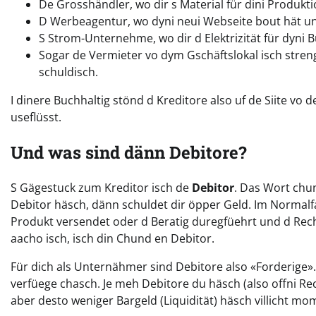
De Grosshändler, wo dir s Material für dini Produktio
D Werbeagentur, wo dyni neui Webseite bout hät und
S Strom-Unternehme, wo dir d Elektrizität für dyni Bü
Sogar de Vermieter vo dym Gschäftslokal isch streng
schuldisch.
I dinere Buchhaltig stönd d Kreditore also uf de Siite vo
useflüsst.
Und was sind dänn Debitore?
S Gägestuck zum Kreditor isch de
Debitor
. Das Wort chu
Debitor häsch, dänn schuldet dir öpper Geld. Im Normalfa
Produkt versendet oder d Beratig duregfüehrt und d Rech
aacho isch, isch din Chund en Debitor.
Für dich als Unternähmer sind Debitore also «Forderige»
verfüege chasch. Je meh Debitore du häsch (also offni R
aber desto weniger Bargeld (Liquidität) häsch villicht mo