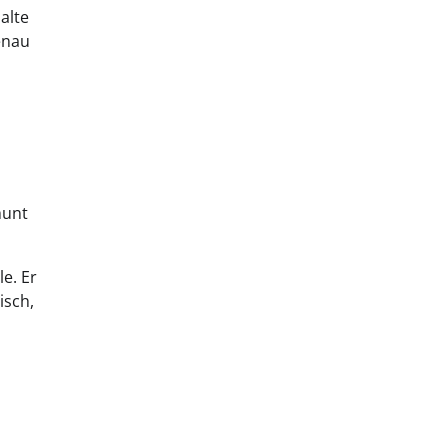
alte
enau
hunt
le. Er
isch,