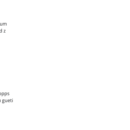
t um
d z
topps
 gueti