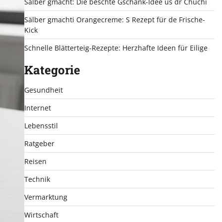
Sälber gmacht: Die beschte Gschänk-Idee us dr Chuchi
Sälber gmachti Orangecreme: S Rezept für de Frische-
Kick
Schnelle Blätterteig-Rezepte: Herzhafte Ideen für Eilige
Kategorie
Gesundheit
Internet
Lebensstil
Ratgeber
Reisen
Technik
Vermarktung
Wirtschaft