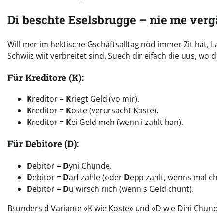
Di beschte Eselsbrugge – nie me verg
Will mer im hektische Gschäftsalltag nöd immer Zit hät, La
Schwiiz wiit verbreitet sind. Suech dir eifach die uus, wo 
Für Kreditore (K):
K
reditor =
K
riegt Geld (vo mir).
K
reditor =
K
oste (verursacht Koste).
K
reditor =
K
ei Geld meh (wenn i zahlt han).
Für Debitore (D):
D
ebitor =
D
yni Chunde.
D
ebitor =
D
arf zahle (oder
D
epp zahlt, wenns mal chli
D
ebitor =
D
u wirsch riich (wenn s Geld chunt).
Bsunders d Variante «K wie Koste» und «D wie Dini Chunde»