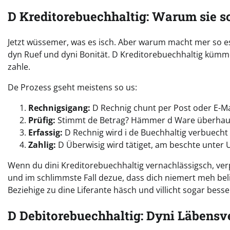
D Kreditorebuechhaltig: Warum sie so
Jetzt wüssemer, was es isch. Aber warum macht mer so es
dyn Ruef und dyni Bonität. D Kreditorebuechhaltig kümmer
zahle.
De Prozess gseht meistens so us:
Rechnigsigang:
D Rechnig chunt per Post oder E-Ma
Prüfig:
Stimmt de Betrag? Hämmer d Ware überhaupt 
Erfassig:
D Rechnig wird i de Buechhaltig verbuecht (
Zahlig:
D Überwisig wird tätiget, am beschte unter 
Wenn du dini Kreditorebuechhaltig vernachlässigsch, ver
und im schlimmste Fall dezue, dass dich niemert meh bel
Beziehige zu dine Liferante häsch und villicht sogar bess
D Debitorebuechhaltig: Dyni Läbensv