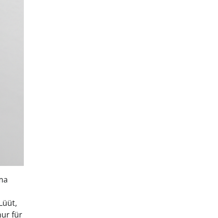
ema
Lüüt,
ur für