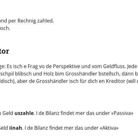
und per Rechnig zahled.
äsch.
tor
: Es isch e Frag vo de Perspektive und vom Geldfluss. Jede
schpil blibsch und Holz bim Grosshändler bstellsch, dänn b
disch), aber de Grosshändler isch für dich en Kreditor (will
h Geld
uszahle
. I de Bilanz findet mer das under «Passiva»
Geld
iinah
. I de Bilanz findet mer das under «Aktiva»