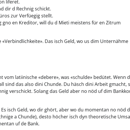
n liferet.
 dir d Rechnig schickt.
ros zur Verfüegig stellt.
 gno en Kreditor, will du d Mieti meistens für en Zitrum
 de «Verbindlichkeite». Das isch Geld, wo us dim Unternähme
nt vom latiinische «debere», was «schulde» bedütet. Wenn 
ll sind das also dini Chunde. Du häsch dini Arbeit gmacht, 
nig verschickt. Solang das Geld aber no nöd uf dim Bankko
. Es isch Geld, wo dir ghört, aber wo du momentan no nöd 
echnige a Chunde), desto höcher isch dyn theoretische Umsa
mentan uf de Bank.