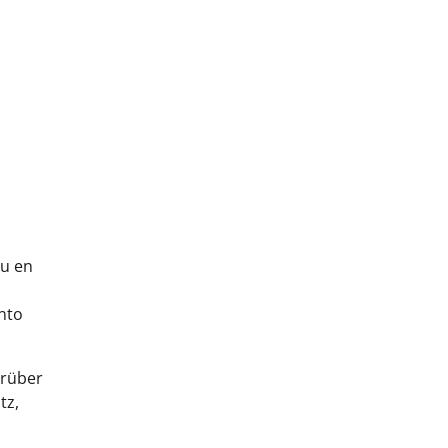
du en
s
nto
drüber
tz,