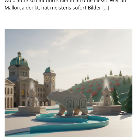
wo d’Sune schiint und s’Bier in Ströme fliesst. Wer an
Mallorca denkt, hät meistens sofort Bilder […]