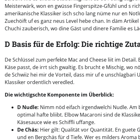
Meisterwärk, won en gwüsse Fingerspitze-Gfühl und s ric
amerikanische Klassiker isch scho lang nüme nur en Notlö
Zuechöift uf es ganz neus Level hebe chan. In däm Artikel 
Chuchi zauberisch, wo dine Gäst und dinere Familie es Läc
D Basis für de Erfolg: Die richtige Zut
De Schlüssel zum perfekte Mac and Cheese liit im Detail. 
Käse passt, de irrt sich gwaltig. Es brucht e Mischig, wo 
de Schwiiz hei mir de Vorteil, dass mir uf e unschlagbari 
Klassiker ordentlich veredled.
Die wichtigschte Komponente im Überblick:
D Nudle:
Nimm nöd eifach irgendwelchi Nudle. Am be
optimal hafte bliibt. Elbow Macaroni sind de Klassike
Käsesauce wie es Schiffli uffange.
De Chäs:
Hier gilt: Qualität vor Quantität. En guete
und en Bergchäs für d Tiefe. Wer es milders Aroma 