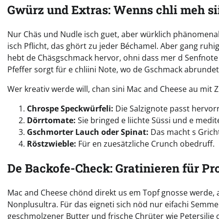
Gwürz und Extras: Wenns chli meh sii
Nur Chäs und Nudle isch guet, aber würklich phänomenal 
isch Pflicht, das ghört zu jeder Béchamel. Aber gang ruhig
hebt de Chäsgschmack hervor, ohni dass mer d Senfnote 
Pfeffer sorgt für e chliini Note, wo de Gschmack abrundet
Wer kreativ werde will, chan sini Mac and Cheese au mit 
Chrospe Speckwürfeli:
Die Salzignote passt hervo
Dörrtomate:
Sie bringed e liichte Süssi und e medit
Gschmorter Lauch oder Spinat:
Das macht s Grich
Röstzwieble:
Für en zuesätzliche Crunch obedruff.
De Backofe-Check: Gratinieren für Pro
Mac and Cheese chönd direkt us em Topf gnosse werde, abe
Nonplusultra. Für das eigneti sich nöd nur eifachi Semme
geschmolzener Butter und frische Chrüter wie Petersilie