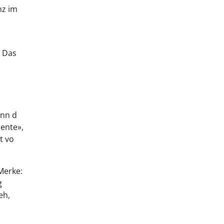
nz im
. Das
enn d
dente»,
t vo
 Merke:
g
eh,