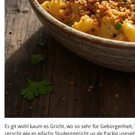
Es git wohl kaum es Gricht, wo so sehr für Geborgenheit
zerscht wie es eifachs Studentegricht us de Packig usgseh