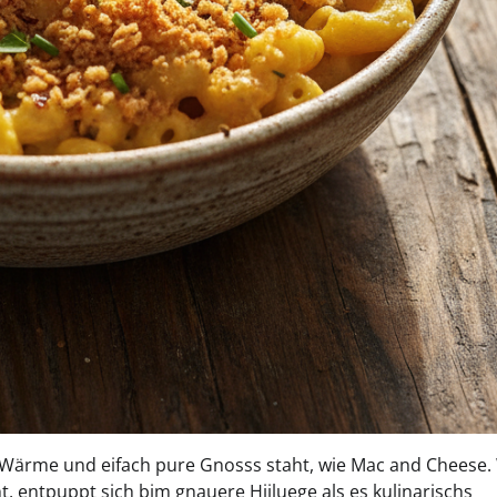
, Wärme und eifach pure Gnosss staht, wie Mac and Cheese.
t, entpuppt sich bim gnauere Hiiluege als es kulinarischs