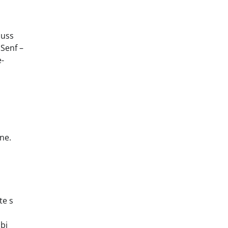
nuss
 Senf –
e-
ne.
te s
bi