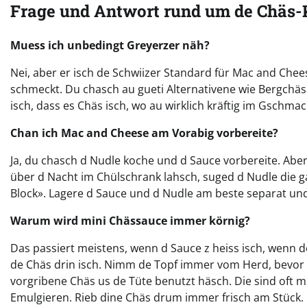
Frage und Antwort rund um de Chäs-
Muess ich unbedingt Greyerzer näh?
Nei, aber er isch de Schwiizer Standard für Mac and Chee
schmeckt. Du chasch au gueti Alternativene wie Bergchäs
isch, dass es Chäs isch, wo au wirklich kräftig im Gschmac
Chan ich Mac and Cheese am Vorabig vorbereite?
Ja, du chasch d Nudle koche und d Sauce vorbereite. Abe
über d Nacht im Chülschrank lahsch, suged d Nudle die 
Block». Lagere d Sauce und d Nudle am beste separat und 
Warum wird mini Chässauce immer körnig?
Das passiert meistens, wenn d Sauce z heiss isch, wenn 
de Chäs drin isch. Nimm de Topf immer vom Herd, bevor d
vorgribene Chäs us de Tüte benutzt häsch. Die sind oft mi
Emulgieren. Rieb dine Chäs drum immer frisch am Stück.