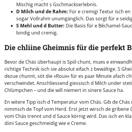
Mischig macht s Gschmackserlebnis.
D Milch und de Rahm:
Für e cremigi Textur isch en
sogar Vollrahm unumgänglich. Das sorgt für e seidig
S Mehl und d Butter:
Die Basis für e Béchamel-Sauc
bindig und cremig.
Die chliine Gheimnis für die perfekt
Bevor de Chäs überhaupt is Spiil chunt, mues e einwandfr
richtige Technik isch sie absolut eifach z bewältige. S Gh
dezue chunnt, söt die «Roux» für es paar Minute afach c
verschwindet. Anschliessend giessisch d Milch under stet
Chlümpchen – und die will niemert in sinere Sauce ha.
En witere Tipp isch d Temperatur vom Chäs. Gib de Chäs n
nimmsch de Topf vom Herd. Erst jetzt wirsch de gribene C
vom Chäs trennt und d Sauce körnig wird. Das isch en klas
diini Sauce geschmeidig wie e Creme.