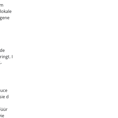
om
lokale
igene
ede
ingt. I
-
auce
sie d
Füür
Die