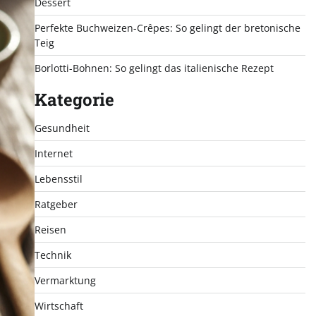
Dessert
Perfekte Buchweizen-Crêpes: So gelingt der bretonische
Teig
Borlotti-Bohnen: So gelingt das italienische Rezept
Kategorie
Gesundheit
Internet
Lebensstil
Ratgeber
Reisen
Technik
Vermarktung
Wirtschaft