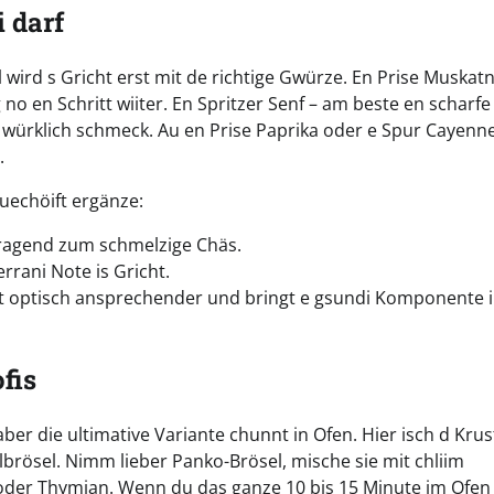
 darf
wird s Gricht erst mit de richtige Gwürze. En Prise Muskat
 no en Schritt wiiter. En Spritzer Senf – am beste en scharfe
würklich schmeck. Au en Prise Paprika oder e Spur Cayenn
.
Zuechöift ergänze:
rragend zum schmelzige Chäs.
errani Note is Gricht.
t optisch ansprechender und bringt e gsundi Komponente i
fis
r die ultimative Variante chunnt in Ofen. Hier isch d Krus
lbrösel. Nimm lieber Panko-Brösel, mische sie mit chliim
 oder Thymian. Wenn du das ganze 10 bis 15 Minute im Ofen 