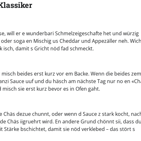
Klassiker
se, will er e wunderbari Schmelzeigeschafte het und würzig
 oder soga en Mischig us Cheddar und Appezäller neh. Wich
k isch, damit s Gricht nöd fad schmeckt.
r misch beides erst kurz vor em Backe. Wenn die beides ze
ganzi Sauce uuf und du häsch am nächste Tag nur no en «Ch
misch sie erst kurz bevor es in Ofen gaht.
de Chäs dezue chunnt, oder wenn d Sauce z stark kocht, na
e Chäs iigruehrt wird. En andere Grund chönnt sii, dass d
t Stärke bschichtet, damit sie nöd verklebed – das stört s