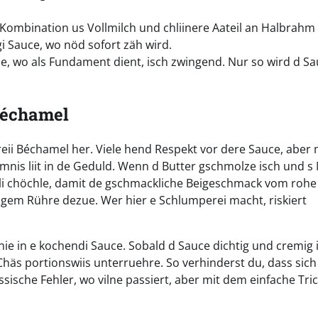
 Kombination us Vollmilch und chliinere Aateil an Halbrahm
i Sauce, wo nöd sofort zäh wird.
e, wo als Fundament dient, isch zwingend. Nur so wird d S
 Béchamel
eii Béchamel her. Viele hend Respekt vor dere Sauce, aber 
eimnis liit in de Geduld. Wenn d Butter gschmolze isch und s
hli chöchle, damit de gschmackliche Beigeschmack vom rohe
igem Rühre dezue. Wer hier e Schlumperei macht, riskiert
ie in e kochendi Sauce. Sobald d Sauce dichtig und cremig 
häs portionswiis unterruehre. So verhinderst du, dass sich 
sische Fehler, wo vilne passiert, aber mit dem einfache Tric