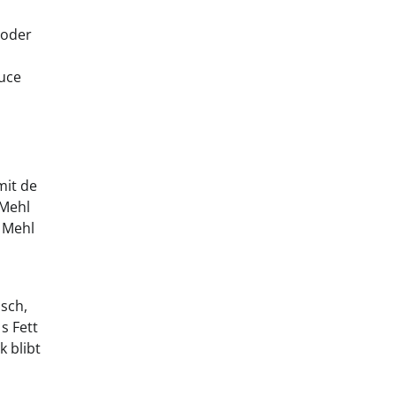
 oder
auce
mit de
 Mehl
 Mehl
isch,
s Fett
k blibt