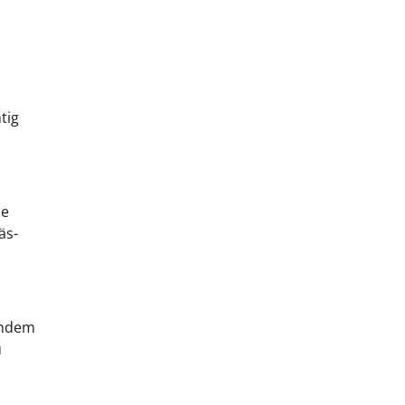
tig
me
äs-
chdem
u