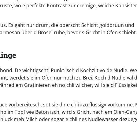
Kruste, wo e perfekte Kontrast zur cremige, weiche Konsiste
 us. Es gaht nur drum, die oberscht Schicht goldbruun und
armesan über d Brösel rube, bevor s Gricht in Ofen schiebt
linge
 chönd. De wichtigschti Punkt isch d Kochziit vo de Nudle. W
nnt, werdet sie im Ofen nur noch zu Brei. Koch d Nudle «al 
hred em Gratinieren eh no chli wiicher, will sie d Flüssigkei
uce vorbereitesch, söt sie dir e chli «zu flüssig» vorkomme.
cho im Topf wie Beton isch, wird s Gricht nach em Ofen-Gan
Schluck meh Milch oder sogar e chliines Nudlewasser dezueg