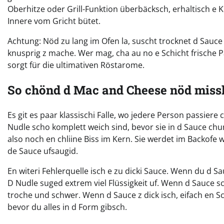
Oberhitze oder Grill-Funktion überbäcksch, erhaltisch e 
Innere vom Gricht bütet.
Achtung: Nöd zu lang im Ofen la, suscht trocknet d Sauce
knusprig z mache. Wer mag, cha au no e Schicht frische P
sorgt für die ultimativen Röstarome.
So chönd d Mac and Cheese nöd miss
Es git es paar klassischi Falle, wo jedere Person passiere
Nudle scho komplett weich sind, bevor sie in d Sauce chu
also noch en chliine Biss im Kern. Sie werdet im Backofe wä
de Sauce ufsaugid.
En witeri Fehlerquelle isch e zu dicki Sauce. Wenn du d Sa
D Nudle suged extrem viel Flüssigkeit uf. Wenn d Sauce s
troche und schwer. Wenn d Sauce z dick isch, eifach en 
bevor du alles in d Form gibsch.