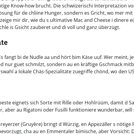
htige Know-how brucht. Die schwiizerischi Interpretazion v
sung für de chliine Hunger, sondern es Gricht, wo mer mit 
zeige mir dir, wie du s ultimative Mac and Cheese i dinere e
hle is Gsicht zauberet und di voll und ganz überzügt.
ate
Es fangt bi de Nudle aa und hört bim Käse uuf. Wer meint, j
nöd nur guet schmilzt, sondern au en kräftige Gschmack mitbr
Uswahl a lokale Chäs-Spezialitäte zuegriffe chönd, wo den US
ste eignets sich Sorte mit Rille oder Hohlrüüm, damit d S
r, aber au Rigatoni oder Fusilli funktioniere wunderbar, will 
 Greyerzer (Gruyère) bringt d Würzig, en Appezäller s nötige 
bevorzugt, cha au en Emmentaler bimische, aber Vorsicht: 