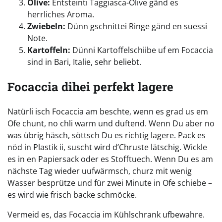
Olive:
Entsteinti Taggiasca-Olive gänd es
herrliches Aroma.
Zwiebeln:
Dünn gschnittei Ringe gänd en suessi
Note.
Kartoffeln:
Dünni Kartoffelschiibe uf em Focaccia
sind in Bari, Italie, sehr beliebt.
Focaccia dihei perfekt lagere
Natürli isch Focaccia am beschte, wenn es grad us em
Ofe chunt, no chli warm und duftend. Wenn Du aber no
was übrig häsch, söttsch Du es richtig lagere. Pack es
nöd in Plastik ii, suscht wird d’Chruste lätschig. Wickle
es in en Papiersack oder es Stofftuech. Wenn Du es am
nächste Tag wieder uufwärmsch, churz mit wenig
Wasser besprütze und für zwei Minute in Ofe schiebe –
es wird wie frisch backe schmöcke.
Vermeid es, das Focaccia im Kühlschrank ufbewahre.