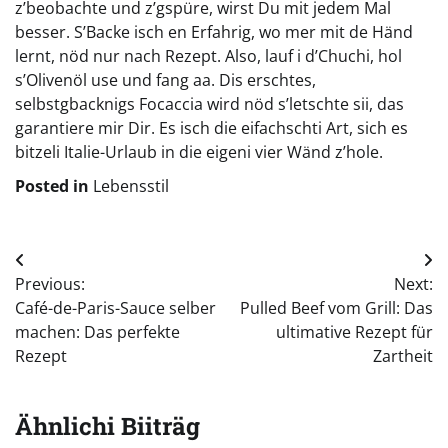
z’beobachte und z’gspüre, wirst Du mit jedem Mal
besser. S’Backe isch en Erfahrig, wo mer mit de Händ
lernt, nöd nur nach Rezept. Also, lauf i d’Chuchi, hol
s’Olivenöl use und fang aa. Dis erschtes,
selbstgbacknigs Focaccia wird nöd s’letschte sii, das
garantiere mir Dir. Es isch die eifachschti Art, sich es
bitzeli Italie-Urlaub in die eigeni vier Wänd z’hole.
Posted in
Lebensstil
Beitragsnavigation
Previous:
Next:
Café-de-Paris-Sauce selber
Pulled Beef vom Grill: Das
machen: Das perfekte
ultimative Rezept für
Rezept
Zartheit
Ähnlichi Biiträg