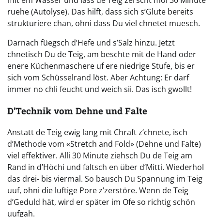
ruehe (Autolyse). Das hilft, dass sich s’Glute bereits
strukturiere chan, ohni dass Du viel chnetet muesch.
Darnach füegsch d’Hefe und s’Salz hinzu. Jetzt
chnetisch Du de Teig, am beschte mit de Hand oder
enere Küchenmaschere uf ere niedrige Stufe, bis er
sich vom Schüsselrand löst. Aber Achtung: Er darf
immer no chli feucht und weich sii. Das isch gwollt!
D’Technik vom Dehne und Falte
Anstatt de Teig ewig lang mit Chraft z’chnete, isch
d’Methode vom «Stretch and Fold» (Dehne und Falte)
viel effektiver. Alli 30 Minute ziehsch Du de Teig am
Rand in d’Höchi und faltsch en über d’Mitti. Wiederhol
das drei- bis viermal. So bausch Du Spannung im Teig
uuf, ohni die luftige Pore z’zerstöre. Wenn de Teig
d’Geduld hät, wird er später im Ofe so richtig schön
uufgah.