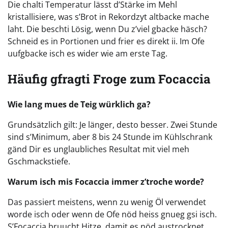
Die chalti Temperatur lässt d’Stärke im Mehl
kristallisiere, was s’Brot in Rekordzyt altbacke mache
laht. Die beschti Lösig, wenn Du z’viel gbacke häsch?
Schneid es in Portionen und frier es direkt ii. Im Ofe
uufgbacke isch es wider wie am erste Tag.
Häufig gfragti Froge zum Focaccia
Wie lang mues de Teig würklich ga?
Grundsätzlich gilt: Je länger, desto besser. Zwei Stunde
sind s’Minimum, aber 8 bis 24 Stunde im Kühlschrank
gänd Dir es unglaubliches Resultat mit viel meh
Gschmackstiefe.
Warum isch mis Focaccia immer z’troche worde?
Das passiert meistens, wenn zu wenig Öl verwendet
worde isch oder wenn de Ofe nöd heiss gnueg gsi isch.
S’Focaccia bruucht Hitze, damit es nöd austrocknet.