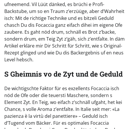
ufneemend. Vil Lüüt dänked, es brüchi e Profi-
Backstube, um so en Traum z’erzüüge, aber d’Wahrheit
isch: Mit de richtige Technike und es bitzeli Geduld
chasch Du dis Focaccia ganz eifach dihei im eigene Ofe
zaubere. Es gaht nöd drum, schnäll es Brot z’backe,
sondern drum, em Teig Zyt z’gäh, sich z’entfalte. In däm
Artikel erkläre mir Dir Schritt für Schritt, wie s Original-
Rezept glinged und wie Du dis Backergebnis uf en neus
Level hebsch.
S Gheimnis vo de Zyt und de Geduld
De wichtigschte Faktor für es exzellents Focaccia isch
nöd de Ofe oder die teuersti Maschere, sondern s
Element Zyt. En Teig, wo eifach z’schnäll ufgaht, het kei
Chance, s volle Aroma z’entfalte. In Italie seit mer: «La
pazienza è la virtù del panettiere» – Geduld isch
d’Tugend vom Bäcker. Für es optimales Focaccia