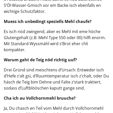
S’Öl-Wasser-Gmisch vor em Backe isch ebenfalls en
wichtige Schutzfaktor.
Muess ich unbedingt speziells Mehl chaufe?
Es isch nöd zwingend, aber es Mehl mit eme höche
Glutengehalt (z.B. Mehl Type 550 oder 00) hilft enorm.
Mit Standard-Wyssmähl wird s’Brot eher chli
kompakter.
Warum gaht de Teig nöd richtig uuf?
Drei Gründ sind meischtens d’Ursach: Entweder isch
d’Hefe z’alt gsi, d’Ruumtemperatur isch z’chalt, oder Du
häsch de Teig bim Dehne und Falte z’stark traktiert,
sodass d’Luftblööschen kaputt gange sind.
Cha ich au Vollchornmehl bruuche?
Ja, Du chasch en Teil vom Mehl durch Vollchornmehl