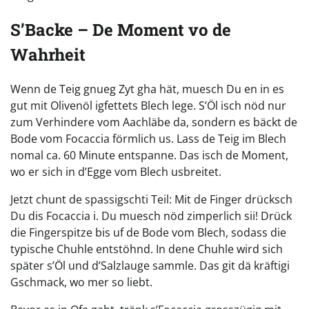
S’Backe – De Moment vo de
Wahrheit
Wenn de Teig gnueg Zyt gha hät, muesch Du en in es
gut mit Olivenöl igfettets Blech lege. S’Öl isch nöd nur
zum Verhindere vom Aachläbe da, sondern es bäckt de
Bode vom Focaccia förmlich us. Lass de Teig im Blech
nomal ca. 60 Minute entspanne. Das isch de Moment,
wo er sich in d’Egge vom Blech usbreitet.
Jetzt chunt de spassigschti Teil: Mit de Finger drücksch
Du dis Focaccia i. Du muesch nöd zimperlich sii! Drück
die Fingerspitze bis uf de Bode vom Blech, sodass die
typische Chuhle entstöhnd. In dene Chuhle wird sich
später s’Öl und d’Salzlauge sammle. Das git dä kräftigi
Gschmack, wo mer so liebt.