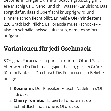
Bevor es in Ofe gaht, tränk s’Focaccia grosszügig mit
ere Mischig us Olivenöl und chli Wasser (Emulsion). Das
sorgt dafür, dass d’Oberflächi knusprig wird und
s’Innere schön fiecht blibt. En heiße Ofe (mindestens
220 Grad) isch Pflicht. Es Focaccia mues «schocke» –
also en schnälle, heisse Luftschub, damit es sofort
uufgaht.
Variationen für jedi Gschmack
S’Original-Focaccia isch purisch, nur mit Öl und Salz.
Aber wenn Du Dich mal iigspielt häsch, gits kei Gränze
für dini Fantasie. Du chasch Dis Focaccia nach Beliebe
belege:
Rosmarin:
Der Klassiker. Früschi Nadeln in s’Öl
iidrücke.
Cherry-Tomate:
Halbierte Tomate mit de
Schnittflächi nach une is Öl drücke.