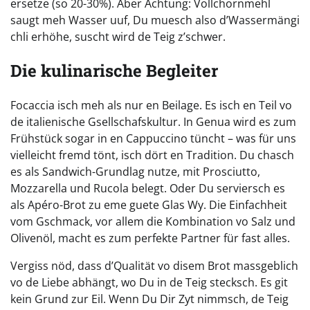
ersetze (so 20-30%). Aber Achtung: Vollchornmehl
saugt meh Wasser uuf, Du muesch also d’Wassermängi
chli erhöhe, suscht wird de Teig z’schwer.
Die kulinarische Begleiter
Focaccia isch meh als nur en Beilage. Es isch en Teil vo
de italienische Gsellschafskultur. In Genua wird es zum
Frühstück sogar in en Cappuccino tüncht – was für uns
vielleicht fremd tönt, isch dört en Tradition. Du chasch
es als Sandwich-Grundlag nutze, mit Prosciutto,
Mozzarella und Rucola belegt. Oder Du serviersch es
als Apéro-Brot zu eme guete Glas Wy. Die Einfachheit
vom Gschmack, vor allem die Kombination vo Salz und
Olivenöl, macht es zum perfekte Partner für fast alles.
Vergiss nöd, dass d’Qualität vo disem Brot massgeblich
vo de Liebe abhängt, wo Du in de Teig stecksch. Es git
kein Grund zur Eil. Wenn Du Dir Zyt nimmsch, de Teig