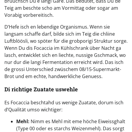
bruuchsch Du e langi Gare. Das bedütet, dass Du de
Teig am beschte scho am Vormittag oder sogar am
Vorabig vorbereitisch.
D’Hefe isch en lebendige Organismus. Wenn sie
langsam schaffe darf, bilde sich im Teig die chliine
Luftblöösli, wo spöter für die grobporigi Struktur sorge.
Wenn Du dis Focaccia im Kühlschrank über Nacht ga
lasch, entwicklet sich en liechte, nussige Gschmack, wo
nur dur die langi Fermentation erreicht wird. Das isch
de grossi Unterschied zwüschem 08/15-Supermarkt-
Brot und em echte, handwerkliche Genuess.
Di richtige Zuatate uswehle
Es Focaccia beschtahd us wenige Zuatate, dorum isch
d’Qualität umso wichtiger:
Mehl:
Nimm es Mehl mit eme höche Eiweissghalt
(Type 00 oder es starchs Weizenmehl). Das sorgt