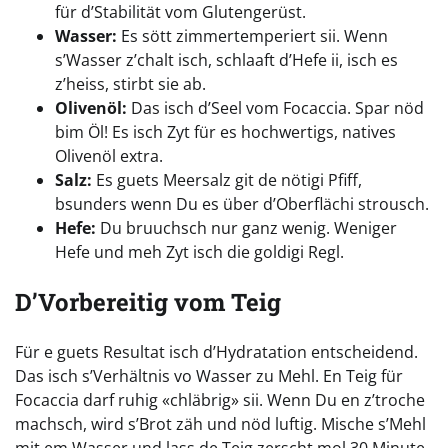
für d’Stabilität vom Glutengerüst.
Wasser:
Es sött zimmertemperiert sii. Wenn
s’Wasser z’chalt isch, schlaaft d’Hefe ii, isch es
z’heiss, stirbt sie ab.
Olivenöl:
Das isch d’Seel vom Focaccia. Spar nöd
bim Öl! Es isch Zyt für es hochwertigs, natives
Olivenöl extra.
Salz:
Es guets Meersalz git de nötigi Pfiff,
bsunders wenn Du es über d’Oberflächi strousch.
Hefe:
Du bruuchsch nur ganz wenig. Weniger
Hefe und meh Zyt isch die goldigi Regl.
D’Vorbereitig vom Teig
Für e guets Resultat isch d’Hydratation entscheidend.
Das isch s’Verhältnis vo Wasser zu Mehl. En Teig für
Focaccia darf ruhig «chläbrig» sii. Wenn Du en z’troche
machsch, wird s’Brot zäh und nöd luftig. Mische s’Mehl
mit em Wasser und lass de Teig zerscht mol 30 Minute