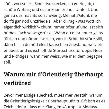
Lüüt, wo i so ere Sinnkrise stecked, en guete Job, e
schöni Wohnig und es funktionierends Umfeld. Und
genau das machts so schwierig: Me hät s’Gfühl, me
dörfti gar nöd unzfriede si. Aber d’Frag «Was wott ich
eigentlich wirklich?» chunt immer öfter uf und lsst sich
nüme eifach so wegdrücke. Wänn du di orientierigslos
fühlsch und nümme weisch, wo dis Schiff hii stüre söll,
dänn bisch du nöd elei. Das isch en Zuestand, wo vieli
erläbed, und es isch oft de Startschuss für öppis Neus
und Richtiges, wänn mer weiss, wie mer dem begegne
söll.
Warum mir d’Orientierig überhaupt
verlüüred
Bevor mer Lösige sueched, mues mer verstah, warum
die Orientierigslosigkeit überhaupt uftritt. Oft isch es es
Zeiche defür, dass mir z’lang im «Autopilot-Modus»