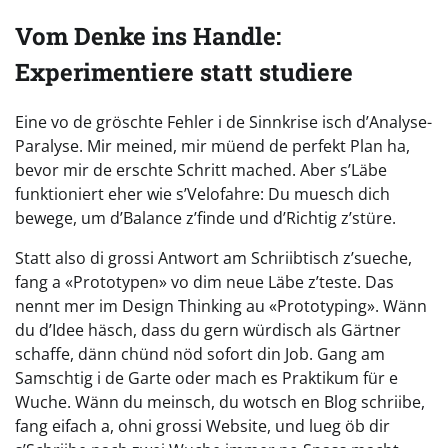
Vom Denke ins Handle:
Experimentiere statt studiere
Eine vo de gröschte Fehler i de Sinnkrise isch d’Analyse-
Paralyse. Mir meined, mir müend de perfekt Plan ha,
bevor mir de erschte Schritt mached. Aber s’Läbe
funktioniert eher wie s’Velofahre: Du muesch dich
bewege, um d’Balance z’finde und d’Richtig z’stüre.
Statt also di grossi Antwort am Schriibtisch z’sueche,
fang a «Prototypen» vo dim neue Läbe z’teste. Das
nennt mer im Design Thinking au «Prototyping». Wänn
du d’Idee häsch, dass du gern würdisch als Gärtner
schaffe, dänn chünd nöd sofort din Job. Gang am
Samschtig i de Garte oder mach es Praktikum für e
Wuche. Wänn du meinsch, du wotsch en Blog schriibe,
fang eifach a, ohni grossi Website, und lueg öb dir