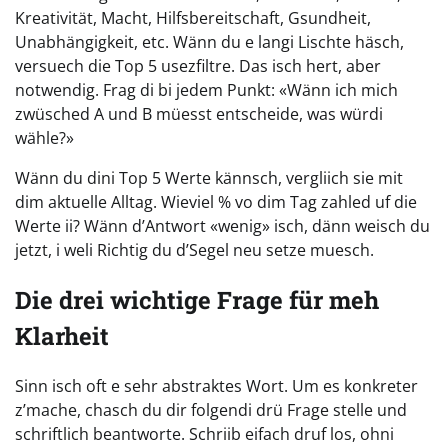
Kreativität, Macht, Hilfsbereitschaft, Gsundheit,
Unabhängigkeit, etc. Wänn du e langi Lischte häsch,
versuech die Top 5 usezfiltre. Das isch hert, aber
notwendig. Frag di bi jedem Punkt: «Wänn ich mich
zwüsched A und B müesst entscheide, was würdi
wähle?»
Wänn du dini Top 5 Werte kännsch, vergliich sie mit
dim aktuelle Alltag. Wieviel % vo dim Tag zahled uf die
Werte ii? Wänn d’Antwort «wenig» isch, dänn weisch du
jetzt, i weli Richtig du d’Segel neu setze muesch.
Die drei wichtige Frage für meh
Klarheit
Sinn isch oft e sehr abstraktes Wort. Um es konkreter
z’mache, chasch du dir folgendi drü Frage stelle und
schriftlich beantworte. Schriib eifach druf los, ohni