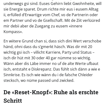
underwegs gsi sind. Euses Gehirn liebt Gwohnheite, will
sie Energie sparet. Drum richte mir eus i eusem Alltag
ii, erfülled d’Erwartige vom Chef, vo de Partnerin oder
em Partner und vo de Gsellschaft. Mit de Ziit verlüüred
mir debii aber de Zuegang zu eusem «innere
Kompass».
En wiitere Grund chan si, dass sich dini Wert verschobe
händ, ohni dass du s’gmerkt häsch. Was dir mit 20
wichtig gsi isch – villicht Karriere, Party und Status –
isch dir hüt mit 30 oder 40 gar nümme so wichtig.
Wänn aber dis Läbe immer no uf de alte Werte ufbaut
isch, entstaht e Diskrepanz. Das fühlt sich dänn a wie e
Sinnkrise. Es isch wie wänn du i de falsche Chleider
stecksch, wo nüme passed und zwicked.
De «Reset-Knopf»: Ruhe als erschte
Schritt