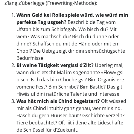
z’lang z’überlegge (Freewriting-Methode):
Wänn Geld kei Rolle spiele würd, wie würd min
perfekte Tag usgseh?
Beschriib de Tag vom
Ufstah bis zum Schlafegah. Wo bisch du? Mit
wem? Was machsch du? Bisch du dunne oder
dinne? Schaffsch du mit de Händ oder mit em
Chopf? Die Üebig zeigt dir dini sehnsüchtigschte
Bedürfnisse.
Bi welne Tätigkeit vergissi d’Ziit?
Überleg mal,
wänn du s’letscht Mal im sogenannte «Flow» gsi
bisch. Isch das bim Choche gsi? Bim Organisiere
vomene Fest? Bim Schriibe? Bim Bastle? Das git
Hiwiis uf dini natürliche Talente und Interesse.
Was hät mich als Chind begeistert?
Oft wüssed
mir als Chind intuitiv ganz genau, wer mir sind.
Häsch du gern Hüüser baut? Gschichte verzellt?
Tiere beobachtet? Oft liit i dene alte Lideschafte
de Schlüssel für d’Zuekunft.