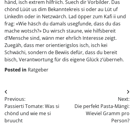
händ, isch extrem hilfriich. Suech dir Vorbilder. Das
chönd Lüüt us dim Bekanntekreis si oder au Lüt uf
LinkedIn oder in Netzwärch. Lad öpper zum Kafi ii und
frag: «Wie häsch du damals usegfunde, dass du das
mache wotsch?» Du wirsch staune, wie hilfsbereit
d’Mensche sind, wänn mer ehrlich Interesse zeigt.
Zuegäh, dass mer orientierigslos isch, isch kei
Schwächi, sondern de Bewiis defür, dass du bereit
bisch, Verantwortung für dis eigene Glück z’überneh.
Posted in
Ratgeber
Beitragsnavigation
Previous:
Next:
Passierti Tomate: Was si
Die perfekt Pasta-Mängi:
chönd und wie me si
Wieviel Gramm pro
bruucht
Person?