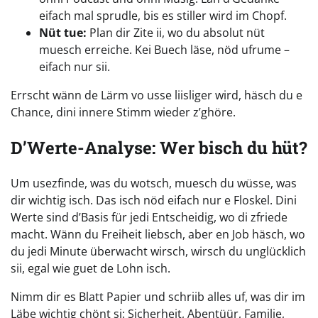
eifach mal sprudle, bis es stiller wird im Chopf.
Nüt tue:
Plan dir Zite ii, wo du absolut nüt
muesch erreiche. Kei Buech läse, nöd ufrume –
eifach nur sii.
Errscht wänn de Lärm vo usse liisliger wird, häsch du e
Chance, dini innere Stimm wieder z’ghöre.
D’Werte-Analyse: Wer bisch du hüt?
Um usezfinde, was du wotsch, muesch du wüsse, was
dir wichtig isch. Das isch nöd eifach nur e Floskel. Dini
Werte sind d’Basis für jedi Entscheidig, wo di zfriede
macht. Wänn du Freiheit liebsch, aber en Job häsch, wo
du jedi Minute überwacht wirsch, wirsch du unglücklich
sii, egal wie guet de Lohn isch.
Nimm dir es Blatt Papier und schriib alles uf, was dir im
Läbe wichtig chönt si: Sicherheit, Abentüür, Familie,