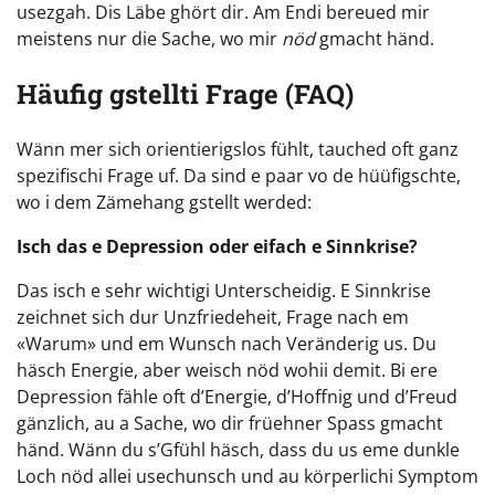
usezgah. Dis Läbe ghört dir. Am Endi bereued mir
meistens nur die Sache, wo mir
nöd
gmacht händ.
Häufig gstellti Frage (FAQ)
Wänn mer sich orientierigslos fühlt, tauched oft ganz
spezifischi Frage uf. Da sind e paar vo de hüüfigschte,
wo i dem Zämehang gstellt werded:
Isch das e Depression oder eifach e Sinnkrise?
Das isch e sehr wichtigi Unterscheidig. E Sinnkrise
zeichnet sich dur Unzfriedeheit, Frage nach em
«Warum» und em Wunsch nach Veränderig us. Du
häsch Energie, aber weisch nöd wohii demit. Bi ere
Depression fähle oft d’Energie, d’Hoffnig und d’Freud
gänzlich, au a Sache, wo dir früehner Spass gmacht
händ. Wänn du s’Gfühl häsch, dass du us eme dunkle
Loch nöd allei usechunsch und au körperlichi Symptom