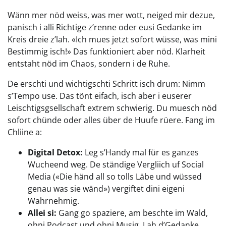
Wänn mer nöd weiss, was mer wott, neiged mir dezue,
panisch i alli Richtige z’renne oder eusi Gedanke im
Kreis dreie z’lah. «Ich mues jetzt sofort wüsse, was mini
Bestimmig isch!» Das funktioniert aber nöd. Klarheit
entstaht nöd im Chaos, sondern i de Ruhe.
De erschti und wichtigschti Schritt isch drum: Nimm
s’Tempo use. Das tönt eifach, isch aber i euserer
Leischtigsgsellschaft extrem schwierig. Du muesch nöd
sofort chünde oder alles über de Huufe rüere. Fang im
Chliine a:
Digital Detox:
Leg s’Handy mal für es ganzes
Wucheend weg. De ständige Vergliich uf Social
Media («Die händ all so tolls Läbe und wüssed
genau was sie wänd») vergiftet dini eigeni
Wahrnehmig.
Allei si:
Gang go spaziere, am beschte im Wald,
ohni Podcast und ohni Musig. Lah d’Gedanke