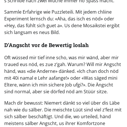
s’Schriibe nach zwei Wuche immer no Spass macht.
Sammle Erfahrige wie Puzzleteili. Mit jedem chliine
Experiment lernsch du: «Aha, das isch es nöd» oder
«Hey, das fühlt sich guet a». Us dene Mosaikstei ergibt
sich langsam es neus Bild.
D’Angscht vor de Bewertig loslah
Oft wüssed mir tief inne scho, was mir wänd, aber mir
traued eus nöd, es zue z’gah. Warum? Will mir Angscht
händ, was «die Anderne» dänked. «Ich chan doch nöd
mit 40i namal e Lehr aafange!» oder «Was säged mini
Eltere, wänn ich min sichere Job ufgi?». Die Ängscht
sind normal, aber sie dörfed nöd am Stüür sitze.
Mach dir bewusst: Niemert dänkt so viel über dis Läbe
nah wie du sälber. Die meischte Lüüt sind viel z’fest mit
sich sälber beschäftigt. Und die, wo urteiled, händ
meistens sälber Angscht, us ihrer Komfortzone