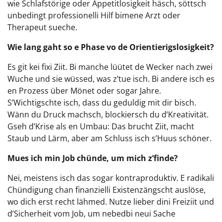
wie Schlafstörige oder Appetitlosigkeit häsch, söttsch
unbedingt professionelli Hilf bimene Arzt oder
Therapeut sueche.
Wie lang gaht so e Phase vo de Orientierigslosigkeit?
Es git kei fixi Ziit. Bi manche lüütet de Wecker nach zwei
Wuche und sie wüssed, was z’tue isch. Bi andere isch es
en Prozess über Mönet oder sogar Jahre.
S’Wichtigschte isch, dass du geduldig mit dir bisch.
Wänn du Druck machsch, blockiersch du d’Kreativität.
Gseh d’Krise als en Umbau: Das brucht Ziit, macht
Staub und Lärm, aber am Schluss isch s’Huus schöner.
Mues ich min Job chünde, um mich z’finde?
Nei, meistens isch das sogar kontraproduktiv. E radikali
Chündigung chan finanzielli Existenzängscht auslöse,
wo dich erst recht lähmed. Nutze lieber dini Freiziit und
d’Sicherheit vom Job, um nebedbi neui Sache