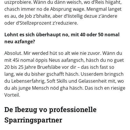
uszprobiere. Wänn du dänn weisch, wo d’Reis hiigaht,
chasch immer no de Absprung wage. Mengmal langet
es au, de Job z’bhalte, aber d’Iistellig dezue z’ändere
oder d’Stellzeprozent z’reduziere.
Lohnt es sich überhaupt no, mit 40 oder 50 nomal
neu azfange?
Absolut. Mir werded hüt so alt wie nie zuvor. Wänn du
mit 45i nomal öppis Neus aafangsch, häsch du no guet
20 bis 25 Jahre Bruefsläbe vor dir – das isch fast so
lang, wie du bisher gschafft häsch. Usserdem bringsch
du Lebenserfahrig, Soft Skills und Gelassenheit mit, wo
du als junge Mensch nöd gha häsch. Das isch en riesige
Vorteil.
De Ibezug vo professionelle
Sparringspartner