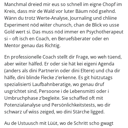
Manchmal dreied mir eus so schnell im eigne Chopf im
Kreis, dass mir de Wald vor luter Bäum nöd gsehnd.
Wänn du trotz Werte-Analyse, Journaling und chliine
Experiment nöd wiiter chunsch, chan de Blick vo usse
Gold wert si. Das muss nöd immer en Psychotherapeut
si – oft isch en Coach, en Beruefsberater oder en
Mentor genau das Richtig.
En professionelle Coach stellt dir Frage, wo weh tüend,
aber wiiter hälfed. Er oder sie hät kei eigeni Agenda
(anders als dini Partnerin oder dini Eltere) und cha dir
hälfe, dini blinde Flecke z’erkenne. Es git hützutags
spezialisierti Laufbahnberatige, wo genau druf
usgrichtet sind, Persoone i de Lebensmitti oder i
Umbruchphase z’begleite. Sie schaffed oft mit
Potenzialanalyse und Persönlichkeitstests, wo dir
schwarz uf wiiss zeiged, wo dini Stärche ligged.
Au de Ustuusch mit Lüüt, wo de Schritt scho gwagt