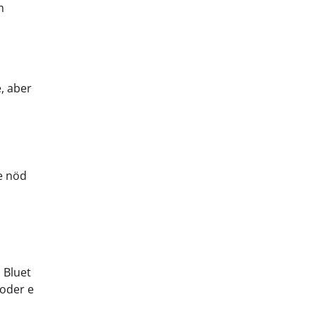
m
e, aber
e nöd
 Bluet
 oder e