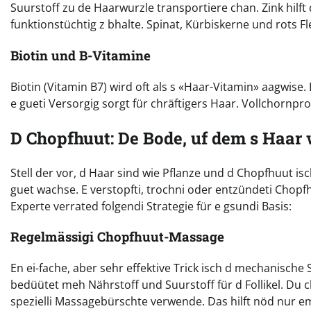
Suurstoff zu de Haarwurzle transportiere chan. Zink hilft
funktionstüchtig z bhalte. Spinat, Kürbiskerne und rots Fle
Biotin und B-Vitamine
Biotin (Vitamin B7) wird oft als s «Haar-Vitamin» aagwise.
e gueti Versorgig sorgt für chräftigers Haar. Vollchornpr
D Chopfhuut: De Bode, uf dem s Haar
Stell der vor, d Haar sind wie Pflanze und d Chopfhuut i
guet wachse. E verstopfti, trochni oder entzündeti Ch
Experte verrated folgendi Strategie für e gsundi Basis:
Regelmässigi Chopfhuut-Massage
En ei-fache, aber sehr effektive Trick isch d mechanische
bedüütet meh Nährstoff und Suurstoff für d Follikel. Du 
spezielli Massagebürschte verwende. Das hilft nöd nur e