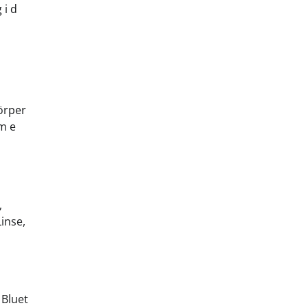
 i d
Körper
m e
,
Linse,
 Bluet