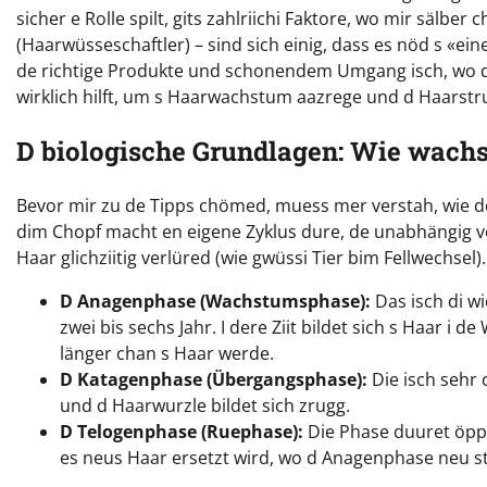
sicher e Rolle spilt, gits zahlriichi Faktore, wo mir sälbe
(Haarwüsseschaftler) – sind sich einig, dass es nöd s «ei
de richtige Produkte und schonendem Umgang isch, wo de
wirklich hilft, um s Haarwachstum aazrege und d Haarstru
D biologische Grundlagen: Wie wachst
Bevor mir zu de Tipps chömed, muess mer verstah, wie d
dim Chopf macht en eigene Zyklus dure, de unabhängig vo
Haar glichziitig verlüred (wie gwüssi Tier bim Fellwechsel
D Anagenphase (Wachstumsphase):
Das isch di wi
zwei bis sechs Jahr. I dere Ziit bildet sich s Haar i 
länger chan s Haar werde.
D Katagenphase (Übergangsphase):
Die isch sehr
und d Haarwurzle bildet sich zrugg.
D Telogenphase (Ruephase):
Die Phase duuret öppe 
es neus Haar ersetzt wird, wo d Anagenphase neu st