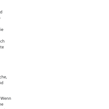
d
nd
b
ie
ech
hte
che,
öd
l. Wenn
he