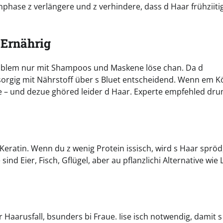
nphase z verlängere und z verhindere, dass d Haar frühziitig
 Ernährig
roblem nur mit Shampoos und Maskene löse chan. Da d
ersorgig mit Nährstoff über s Bluet entscheidend. Wenn em 
ne – und dezue ghöred leider d Haar. Experte empfehled dru
 Keratin. Wenn du z wenig Protein issisch, wird s Haar spröd
nd Eier, Fisch, Gflügel, aber au pflanzlichi Alternative wie 
r Haarusfall, bsunders bi Fraue. Iise isch notwendig, damit s