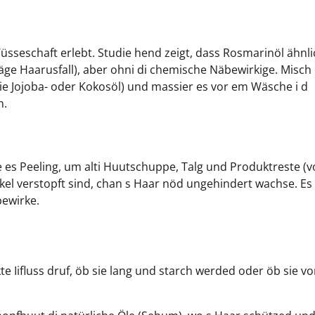
üsseschaft erlebt. Studie hend zeigt, dass Rosmarinöl ähnli
 gäge Haarusfall), aber ohni di chemische Näbewirkige. Misch
e Jojoba- oder Kokosöl) und massier es vor em Wäsche i d
m.
 es Peeling, um alti Huutschuppe, Talg und Produktreste (v
el verstopft sind, chan s Haar nöd ungehindert wachse. Es
ewirke.
e Iifluss druf, öb sie lang und starch werded oder öb sie v