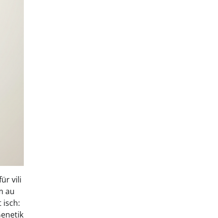
r vili
m au
 isch:
Genetik