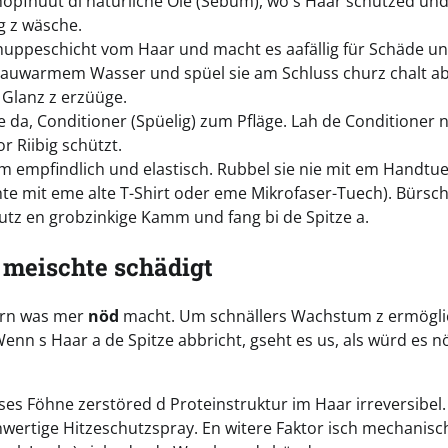
opfhuut di natürliche Öle (Sebum), wo s Haar schützed un
g z wäsche.
huppeschicht vom Haar und macht es aafällig für Schäde u
 lauwarmem Wasser und spüel sie am Schluss churz chalt a
 Glanz z erzüüge.
da, Conditioner (Spüelig) zum Pfläge. Lah de Conditioner n
r Riibig schützt.
m empfindlich und elastisch. Rubbel sie nie mit em Handtu
te mit eme alte T-Shirt oder eme Mikrofaser-Tuech). Bürsc
utz en grobzinkige Kamm und fang bi de Spitze a.
 meischte schädigt
ern was mer
nöd
macht. Um schnällers Wachstum z ermögli
enn s Haar a de Spitze abbricht, gseht es us, als würd es n
isses Föhne zerstöred d Proteinstruktur im Haar irreversibe
ertige Hitzeschutzspray. En witere Faktor isch mechanisc