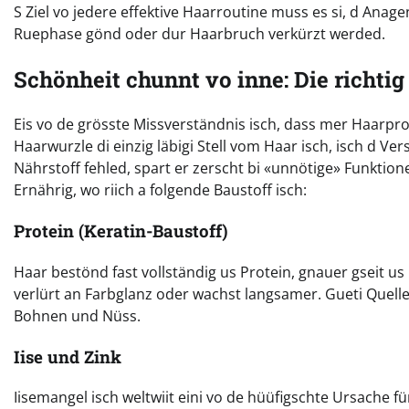
S Ziel vo jedere effektive Haarroutine muss es si, d Anage
Ruephase gönd oder dur Haarbruch verkürzt werded.
Schönheit chunnt vo inne: Die richtig
Eis vo de grösste Missverständnis isch, dass mer Haarp
Haarwurzle di einzig läbigi Stell vom Haar isch, isch d V
Nährstoff fehled, spart er zerscht bi «unnötige» Funktio
Ernährig, wo riich a folgende Baustoff isch:
Protein (Keratin-Baustoff)
Haar bestönd fast vollständig us Protein, gnauer gseit us
verlürt an Farbglanz oder wachst langsamer. Gueti Quelle si
Bohnen und Nüss.
Iise und Zink
Iisemangel isch weltwiit eini vo de hüüfigschte Ursache fü