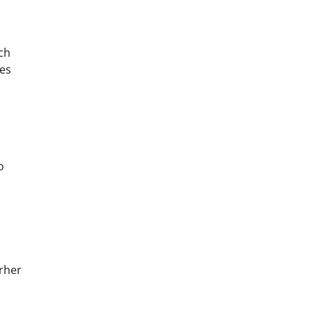
ch
 es
o
orher