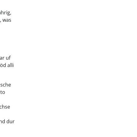
hrig,
, was
ar uf
d alli
üsche
sto
achse
und dur