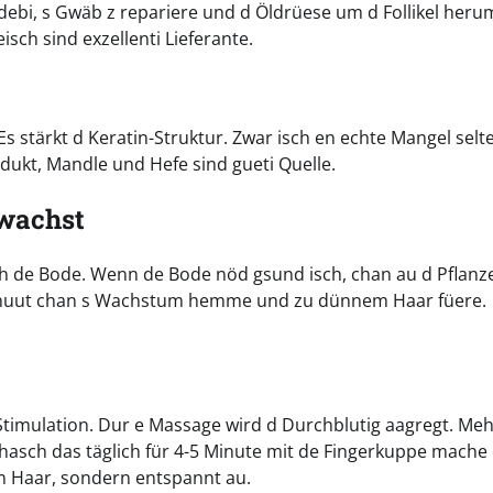
 debi, s Gwäb z repariere und d Öldrüese um d Follikel heru
isch sind exzellenti Lieferante.
 Es stärkt d Keratin-Struktur. Zwar isch en echte Mangel selt
odukt, Mandle und Hefe sind gueti Quelle.
 wachst
sch de Bode. Wenn de Bode nöd gsund isch, chan au d Pflanz
opfhuut chan s Wachstum hemme und zu dünnem Haar füere.
 Stimulation. Dur e Massage wird d Durchblutig aagregt. Meh
chasch das täglich für 4-5 Minute mit de Fingerkuppe mache
m Haar, sondern entspannt au.