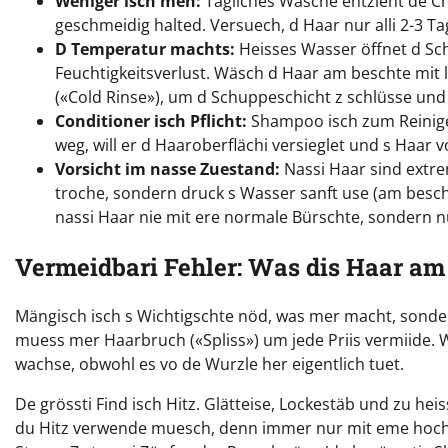
Weniger isch meh:
Tägliches Wäsche entzieht de Ch
geschmeidig halted. Versuech, d Haar nur alli 2-3 Ta
D Temperatur machts:
Heisses Wasser öffnet d Sc
Feuchtigkeitsverlust. Wäsch d Haar am beschte mit
(«Cold Rinse»), um d Schuppeschicht z schlüsse und
Conditioner isch Pflicht:
Shampoo isch zum Reinige 
weg, will er d Haaroberflächi versieglet und s Haar vo
Vorsicht im nasse Zuestand:
Nassi Haar sind extre
troche, sondern druck s Wasser sanft use (am besch
nassi Haar nie mit ere normale Bürschte, sondern n
Vermeidbari Fehler: Was dis Haar am
Mängisch isch s Wichtigschte nöd, was mer macht, sond
muess mer Haarbruch («Spliss») um jede Priis vermiide. W
wachse, obwohl es vo de Wurzle her eigentlich tuet.
De grössti Find isch Hitz. Glätteise, Lockestäb und zu he
du Hitz verwende muesch, denn immer nur mit eme hochw