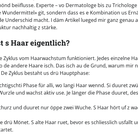
r chönd beiiflusse. Experte – vo Dermatologe bis zu Trichologe
ne Wundermittel» git, sondern dass es e Kombination us Ernä
 Underschid macht. I däm Artikel lueged mir ganz genau a
ktur nachhaltig z stärke.
 s Haar eigentlich?
e Zyklus vom Haarwachstum funktioniert. Jedes einzelne Ha
 de andere Haare isch. Das isch au de Grund, warum mir nö
). De Zyklus bestaht us drü Hauptphase:
chtigschti Phase für alli, wo langi Haar wennd. Si duuret zw
de Wurzle und wachst aktiv use. Je länger die Phase duuret, de
 churz und duuret nur öppe zwei Wuche. S Haar hört uf z w
drü Mönet. S alte Haar ruet, bevor es schliesslich usfallt 
artet.