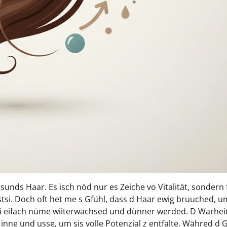
unds Haar. Es isch nöd nur es Zeiche vo Vitalität, sondern fü
stsi. Doch oft het me s Gfühl, dass d Haar ewig bruuched, u
ngi eifach nüme wiiterwachsed und dünner werded. D Warheit
 inne und usse, um sis volle Potenzial z entfalte. Währed d 