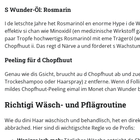
S Wunder-Öl: Rosmarin
I de letschte Jahre het Rosmarinöl en enorme Hype i de W
effektiv si chan wie Minoxidil (en medizinische Wirkstoff
paar Tropfe hochwertigs Rosmarinöl mit eme Trägeröl (wi
Chopfhuut ii. Das regt d Närve a und förderet s Wachstu
Peeling für d Chopfhuut
Genau wie dis Gsicht, bruucht au d Chopfhuut ab und zue
Trockeshampoo oder Haarspray) z entferne. Wenn d Follik
mildes Chopfhuut-Peeling eimal im Monet chan Wunder b
Richtigi Wäsch- und Pflägroutine
Wie du dini Haar wäschisch und behandlisch, het en direkt
abbräched. Hier sind di wichtigschte Regle vo de Profis: