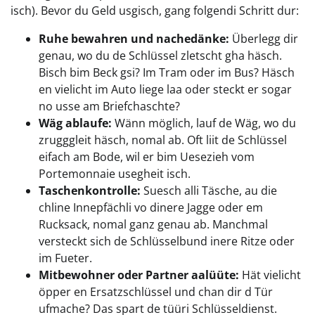
isch). Bevor du Geld usgisch, gang folgendi Schritt dur:
Ruhe bewahren und nachedänke:
Überlegg dir
genau, wo du de Schlüssel zletscht gha häsch.
Bisch bim Beck gsi? Im Tram oder im Bus? Häsch
en vielicht im Auto liege laa oder steckt er sogar
no usse am Briefchaschte?
Wäg ablaufe:
Wänn möglich, lauf de Wäg, wo du
zrugggleit häsch, nomal ab. Oft liit de Schlüssel
eifach am Bode, wil er bim Uesezieh vom
Portemonnaie usegheit isch.
Taschenkontrolle:
Suesch alli Täsche, au die
chline Innepfächli vo dinere Jagge oder em
Rucksack, nomal ganz genau ab. Manchmal
versteckt sich de Schlüsselbund inere Ritze oder
im Fueter.
Mitbewohner oder Partner aalüüte:
Hät vielicht
öpper en Ersatzschlüssel und chan dir d Tür
ufmache? Das spart de tüüri Schlüsseldienst.