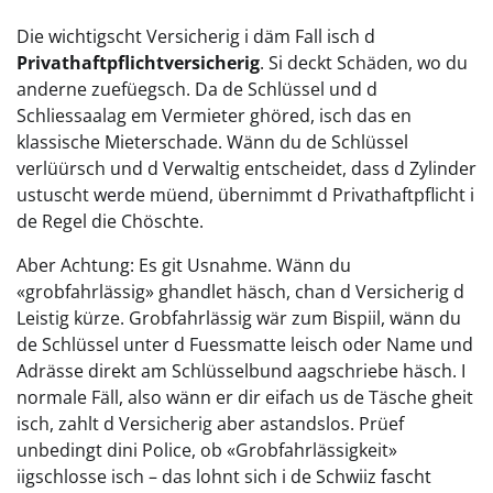
Die wichtigscht Versicherig i däm Fall isch d
Privathaftpflichtversicherig
. Si deckt Schäden, wo du
anderne zuefüegsch. Da de Schlüssel und d
Schliessaalag em Vermieter ghöred, isch das en
klassische Mieterschade. Wänn du de Schlüssel
verlüürsch und d Verwaltig entscheidet, dass d Zylinder
ustuscht werde müend, übernimmt d Privathaftpflicht i
de Regel die Chöschte.
Aber Achtung: Es git Usnahme. Wänn du
«grobfahrlässig» ghandlet häsch, chan d Versicherig d
Leistig kürze. Grobfahrlässig wär zum Bispiil, wänn du
de Schlüssel unter d Fuessmatte leisch oder Name und
Adrässe direkt am Schlüsselbund aagschriebe häsch. I
normale Fäll, also wänn er dir eifach us de Täsche gheit
isch, zahlt d Versicherig aber astandslos. Prüef
unbedingt dini Police, ob «Grobfahrlässigkeit»
iigschlosse isch – das lohnt sich i de Schwiiz fascht