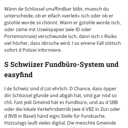
Wänn de Schlüssel unuffindbar blibt, muesch du
unterscheide, ob er eifach «verleit» isch oder ob er
gstohle worde sii chönnt. Wänn er gstohle worde isch,
oder zäme mit Uswiispapier (wie ID oder
Portemonnaie) verschwunde isch, dänn isch s Risiko
viel höcher, dass iibroche wird. I so emene Fall söttsch
sofort d Polizei informiere.
S Schwiizer Fundbüro-System und
easyfind
I de Schwiiz sind d Lüt ehrlich. D Chance, dass öpper
din Schlüssel gfunde und abgäh hät, sind gar nöd so
chli. Fast jedi Gmeind hät es Fundbüro, und au d SBB
oder die lokale Verkehrsbetriib (wie d VBZ in Züri oder
d BVB in Basel) händ eigni Stelle für Fundsache.
Hützutags lauft vieles digital. Die meischte Gmeinde