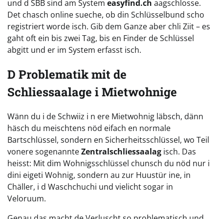
und d SBB sind am System
easyfind.ch
aagschlosse.
Det chasch online sueche, ob din Schlüsselbund scho
registriert worde isch. Gib dem Ganze aber chli Ziit – es
gaht oft ein bis zwei Tag, bis en Finder de Schlüssel
abgitt und er im System erfasst isch.
D Problematik mit de
Schliessaalage i Mietwohnige
Wänn du i de Schwiiz i n ere Mietwohnig läbsch, dänn
häsch du meischtens nöd eifach en normale
Bartschlüssel, sondern en Sicherheitsschlüssel, wo Teil
vonere sogenannte
Zentralschliessaalag
isch. Das
heisst: Mit dim Wohnigsschlüssel chunsch du nöd nur i
dini eigeti Wohnig, sondern au zur Huustür ine, in
Chäller, i d Waschchuchi und vielicht sogar in
Veloruum.
Genau das macht de Verluscht so problematisch und