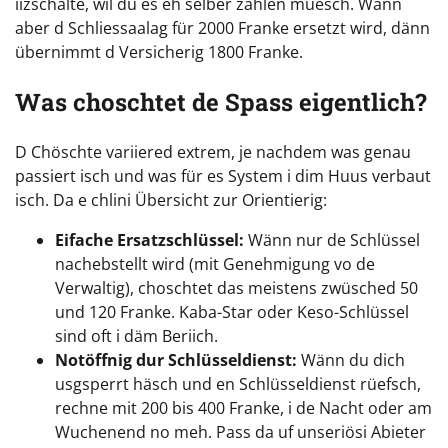
iizschalte, wil du es eh selber zahlen muesch. Wänn
aber d Schliessaalag für 2000 Franke ersetzt wird, dänn
übernimmt d Versicherig 1800 Franke.
Was choschtet de Spass eigentlich?
D Chöschte variiered extrem, je nachdem was genau
passiert isch und was für es System i dim Huus verbaut
isch. Da e chlini Übersicht zur Orientierig:
Eifache Ersatzschlüssel:
Wänn nur de Schlüssel
nachebstellt wird (mit Genehmigung vo de
Verwaltig), choschtet das meistens zwüsched 50
und 120 Franke. Kaba-Star oder Keso-Schlüssel
sind oft i däm Beriich.
Notöffnig dur Schlüsseldienst:
Wänn du dich
usgsperrt häsch und en Schlüsseldienst rüefsch,
rechne mit 200 bis 400 Franke, i de Nacht oder am
Wuchenend no meh. Pass da uf unseriösi Abieter