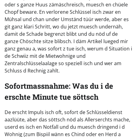
oder s ganze Huus zämäschreisch, muesch en chüele
Chopf beware. En verlorene Schlüssel isch zwar en
Mühsal und chan under Umständ tüür werde, aber es
git ganz klari Schritt, wo du jetzt muesch undernäh,
damit de Schade begrenzt blibt und du nöd uf de
ganze Chöschte sitze blibsch. I däm Artikel lueged mir
ganz genau a, was sofort z tue isch, werum d Situation i
de Schwiiz mit de Mietwohnige und
Zentralschlüsselaalage so speziell isch und wer am
Schluss d Rechnig zahlt.
Sofortmassnahme: Was du i de
erschte Minute tue söttsch
De erscht Impuls isch oft, sofort de Schlüsseldienst
aazlüüte, aber das söttsch nöd als Allerserchts mache,
userd es isch en Notfall und du muesch dringend i d
Wohnig (zum Bispiil wänn es Chind oder en Herd a