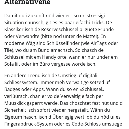
Alternativene
Damit du i Zukunft nöd wieder i so en stressigi
Situation chunsch, git es es paar eifachi Tricks. De
Klassiker isch de Reserveschlüssel bi guete Fründe
oder Verwandte (bitte nöd unter de Matte!). En
moderne Wäg sind Schlüsselfinder (wie AirTags oder
Tile), wo du am Bund amachsch. So chasch de
Schlüssel mit em Handy orte, wänn er nur under em
Sofa liit oder im Büro vergesse worde isch.
En andere Trend isch de Umstieg uf digitali
Schliesssystem. Immer meh Verwaltige setzed uf
Badges oder Apps. Wänn du so en «Schlüssel»
verlüürsch, chan er vo de Verwaltig eifach per
Muusklick gsperrt werde. Das choschtet fast nüt und d
Sicherheit isch sofort wieder hergstellt. Wänn du
Eigetum häsch, isch d Überlegig wert, ob du nöd uf es
Fingerabdruck-System oder es Code-Schloss umstiege