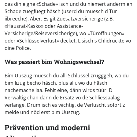
das din eigne «Schade» isch und du niemert anderm en
Schade zuegfüegt häsch (userd du muesch d Tür
iibreeche). Aber: Es git Zuesatzversicherige (z.B.
«Hausrat-Kasko» oder Assistance-
Versicherige/Reiseversicherige), wo «Türöffnungen»
oder «Schlüsselverlust» decket. Lisisch s Chlidruckte vo
dine Police.
Was passiert bim Wohnigswechsel?
Bim Uuszug muesch du alli Schlüssel zrugggeh, wo du
bim Iizug becho häsch, plus alli, wo du häsch
nachemache laa. Fehlt eine, dänn wirds tüür. D
Verwaltig chan dänn de Ersatz vo de Schliessaalag
verlange. Drum isch es wichtig, de Verluscht sofort z
melde und nöd erst bim Uuszug.
Prävention und moderni