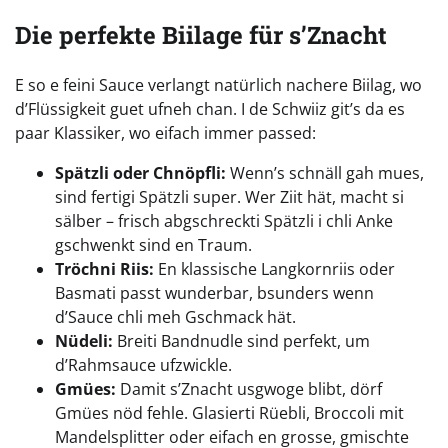
Die perfekte Biilage für s’Znacht
E so e feini Sauce verlangt natürlich nachere Biilag, wo
d’Flüssigkeit guet ufneh chan. I de Schwiiz git’s da es
paar Klassiker, wo eifach immer passed:
Spätzli oder Chnöpfli:
Wenn’s schnäll gah mues,
sind fertigi Spätzli super. Wer Ziit hät, macht si
sälber – frisch abgschreckti Spätzli i chli Anke
gschwenkt sind en Traum.
Tröchni Riis:
En klassische Langkornriis oder
Basmati passt wunderbar, bsunders wenn
d’Sauce chli meh Gschmack hät.
Nüdeli:
Breiti Bandnudle sind perfekt, um
d’Rahmsauce ufzwickle.
Gmües:
Damit s’Znacht usgwoge blibt, dörf
Gmües nöd fehle. Glasierti Rüebli, Broccoli mit
Mandelsplitter oder eifach en grosse, gmischte