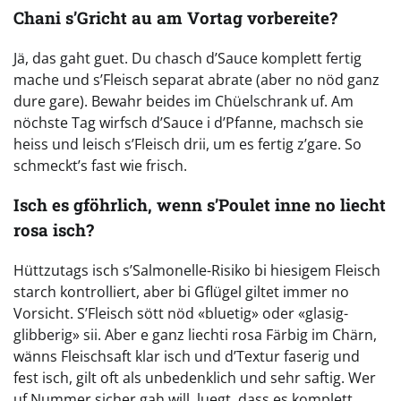
Chani s’Gricht au am Vortag vorbereite?
Jä, das gaht guet. Du chasch d’Sauce komplett fertig
mache und s’Fleisch separat abrate (aber no nöd ganz
dure gare). Bewahr beides im Chüelschrank uf. Am
nöchste Tag wirfsch d’Sauce i d’Pfanne, machsch sie
heiss und leisch s’Fleisch drii, um es fertig z’gare. So
schmeckt’s fast wie frisch.
Isch es gföhrlich, wenn s’Poulet inne no liecht
rosa isch?
Hüttzutags isch s’Salmonelle-Risiko bi hiesigem Fleisch
starch kontrolliert, aber bi Gflügel giltet immer no
Vorsicht. S’Fleisch sött nöd «bluetig» oder «glasig-
glibberig» sii. Aber e ganz liechti rosa Färbig im Chärn,
wänns Fleischsaft klar isch und d’Textur faserig und
fest isch, gilt oft als unbedenklich und sehr saftig. Wer
uf Nummer sicher gah will, luegt, dass es komplett