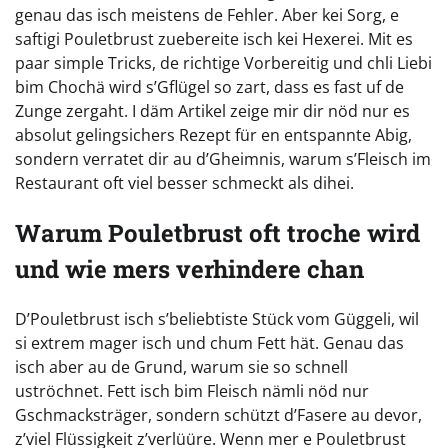
genau das isch meistens de Fehler. Aber kei Sorg, e
saftigi Pouletbrust zuebereite isch kei Hexerei. Mit es
paar simple Tricks, de richtige Vorbereitig und chli Liebi
bim Chochä wird s’Gflügel so zart, dass es fast uf de
Zunge zergaht. I däm Artikel zeige mir dir nöd nur es
absolut gelingsichers Rezept für en entspannte Abig,
sondern verratet dir au d’Gheimnis, warum s’Fleisch im
Restaurant oft viel besser schmeckt als dihei.
Warum Pouletbrust oft troche wird
und wie mers verhindere chan
D’Pouletbrust isch s’beliebtiste Stück vom Güggeli, wil
si extrem mager isch und chum Fett hät. Genau das
isch aber au de Grund, warum sie so schnell
uströchnet. Fett isch bim Fleisch nämli nöd nur
Gschmacksträger, sondern schützt d’Fasere au devor,
z’viel Flüssigkeit z’verlüüre. Wenn mer e Pouletbrust