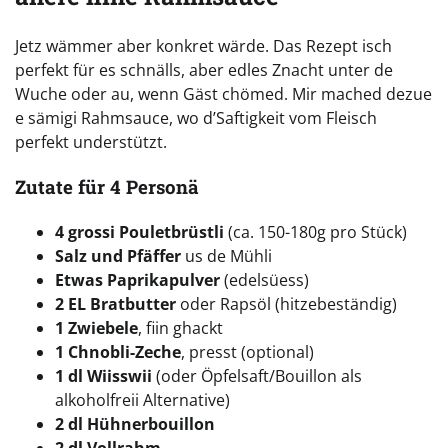
Jetz wämmer aber konkret wärde. Das Rezept isch
perfekt für es schnälls, aber edles Znacht unter de
Wuche oder au, wenn Gäst chömed. Mir mached dezue
e sämigi Rahmsauce, wo d’Saftigkeit vom Fleisch
perfekt understützt.
Zutate für 4 Personä
4 grossi Pouletbrüstli
(ca. 150-180g pro Stück)
Salz und Pfäffer
us de Mühli
Etwas Paprikapulver
(edelsüess)
2 EL Bratbutter
oder Rapsöl (hitzebeständig)
1 Zwiebele
, fiin ghackt
1 Chnobli-Zeche
, presst (optional)
1 dl Wiisswii
(oder Öpfelsaft/Bouillon als
alkoholfreii Alternative)
2 dl Hühnerbouillon
2 dl Vollrahm