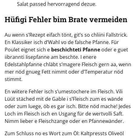
Salat passed hervorragend dezue.
Hüfigi Fehler bim Brate vermeiden
Au wenn s’Rezept eifach tönt, git’s so chliini Fallstrick.
En Klassiker isch d’Wahl vo de falsche Pfanne. Für
Poulet eignet sich e
beschichteti Pfanne
oder e guet
iibrannti Iisepfanne am beschte. I enere
Edelstahlpfanne chläbt s’magere Fleisch gern aa, wenn
mer nöd gnueg Fett nimmt oder d’Temperatur nöd
stimmt.
En wiitere Fehler isch s’umestochere im Fleisch. Vili
Lüüt stäched mit de Gable i s’Fleisch zum es wände
oder zum luege, öb es gar isch. Bitte nöd mache! Jedes
Loch im Fleisch isch en Usgang für de wertvolli Saft.
Nimm lieber e Fleischzange oder en Pfannewänder.
Zum Schluss no es Wort zum Öl: Kaltpressts Oliveöl