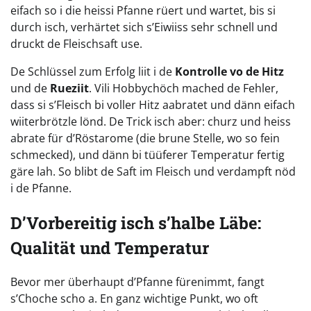
eifach so i die heissi Pfanne rüert und wartet, bis si
durch isch, verhärtet sich s’Eiwiiss sehr schnell und
druckt de Fleischsaft use.
De Schlüssel zum Erfolg liit i de
Kontrolle vo de Hitz
und de
Rueziit
. Vili Hobbychöch mached de Fehler,
dass si s’Fleisch bi voller Hitz aabratet und dänn eifach
wiiterbrötzle lönd. De Trick isch aber: churz und heiss
abrate für d’Röstarome (die brune Stelle, wo so fein
schmecked), und dänn bi tüüferer Temperatur fertig
gäre lah. So blibt de Saft im Fleisch und verdampft nöd
i de Pfanne.
D’Vorbereitig isch s’halbe Läbe:
Qualität und Temperatur
Bevor mer überhaupt d’Pfanne fürenimmt, fangt
s’Choche scho a. En ganz wichtige Punkt, wo oft