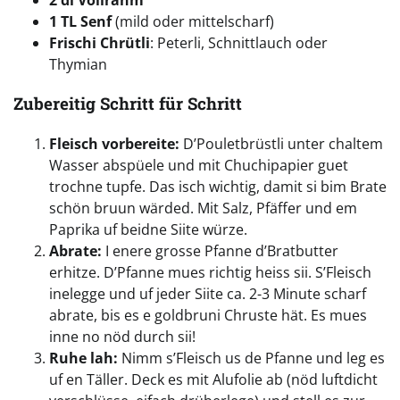
1 TL Senf
(mild oder mittelscharf)
Frischi Chrütli
: Peterli, Schnittlauch oder
Thymian
Zubereitig Schritt für Schritt
Fleisch vorbereite:
D’Pouletbrüstli unter chaltem
Wasser abspüele und mit Chuchipapier guet
trochne tupfe. Das isch wichtig, damit si bim Brate
schön bruun wärded. Mit Salz, Pfäffer und em
Paprika uf beidne Siite würze.
Abrate:
I enere grosse Pfanne d’Bratbutter
erhitze. D’Pfanne mues richtig heiss sii. S’Fleisch
inelegge und uf jeder Siite ca. 2-3 Minute scharf
abrate, bis es e goldbruni Chruste hät. Es mues
inne no nöd durch sii!
Ruhe lah:
Nimm s’Fleisch us de Pfanne und leg es
uf en Täller. Deck es mit Alufolie ab (nöd luftdicht