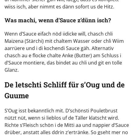
wiiss isch, aber nimmt es dänn sofort us de Hitz.
Was machi, wenn d’Sauce z’dünn isch?
Wenn d’Sauce eifach nöd iidicke will, chasch chli
Maizena (Stärchi) mit chaltem Wasser oder chli Wiim
aarrüere und i di kochendi Sauce gäh. Alternativ
chasch au e flocke chalte Anke (Butter) am Schluss i
d’Sauce montiere, das bindet au chli und git en tolle
Glanz.
De letschti Schliff für s’Oug und de
Guume
S’Oug isst bekanntlich mit. D’schönsti Pouletbrust
nützt nüt, wenn si lieblos uf de Täller klatscht wird.
Richte s’Fleisch schön i de Mitti aa und nappier d’Sauce
drüber, anstatt alles ddrin z’ertränke. So gseht mer no