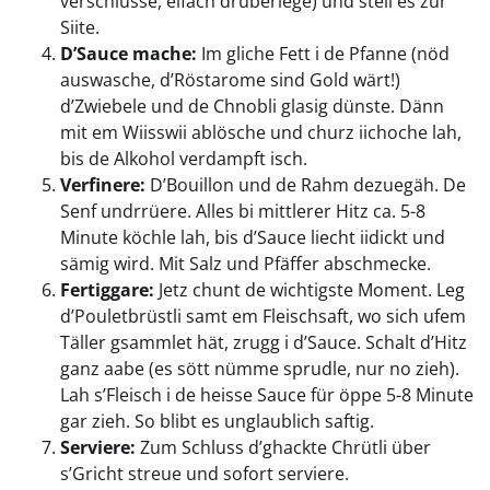
verschlüsse, eifach drüberlege) und stell es zur
Siite.
D’Sauce mache:
Im gliche Fett i de Pfanne (nöd
auswasche, d’Röstarome sind Gold wärt!)
d’Zwiebele und de Chnobli glasig dünste. Dänn
mit em Wiisswii ablösche und churz iichoche lah,
bis de Alkohol verdampft isch.
Verfinere:
D’Bouillon und de Rahm dezuegäh. De
Senf undrrüere. Alles bi mittlerer Hitz ca. 5-8
Minute köchle lah, bis d’Sauce liecht iidickt und
sämig wird. Mit Salz und Pfäffer abschmecke.
Fertiggare:
Jetz chunt de wichtigste Moment. Leg
d’Pouletbrüstli samt em Fleischsaft, wo sich ufem
Täller gsammlet hät, zrugg i d’Sauce. Schalt d’Hitz
ganz aabe (es sött nümme sprudle, nur no zieh).
Lah s’Fleisch i de heisse Sauce für öppe 5-8 Minute
gar zieh. So blibt es unglaublich saftig.
Serviere:
Zum Schluss d’ghackte Chrütli über
s’Gricht streue und sofort serviere.