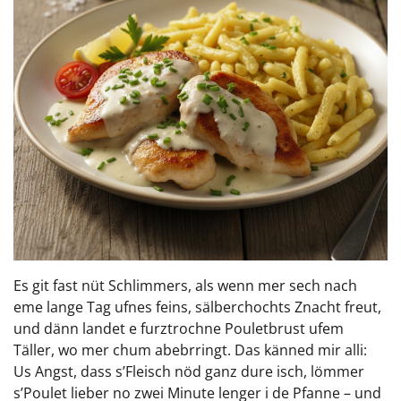
Es git fast nüt Schlimmers, als wenn mer sech nach
eme lange Tag ufnes feins, sälberchochts Znacht freut,
und dänn landet e furztrochne Pouletbrust ufem
Täller, wo mer chum abebrringt. Das känned mir alli:
Us Angst, dass s’Fleisch nöd ganz dure isch, lömmer
s’Poulet lieber no zwei Minute lenger i de Pfanne – und