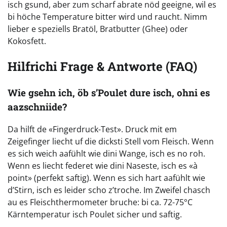
isch gsund, aber zum scharf abrate nöd geeigne, wil es
bi höche Temperature bitter wird und raucht. Nimm
lieber e speziells Bratöl, Bratbutter (Ghee) oder
Kokosfett.
Hilfrichi Frage & Antworte (FAQ)
Wie gsehn ich, öb s’Poulet dure isch, ohni es
aazschniide?
Da hilft de «Fingerdruck-Test». Druck mit em
Zeigefinger liecht uf die dicksti Stell vom Fleisch. Wenn
es sich weich aafühlt wie dini Wange, isch es no roh.
Wenn es liecht federet wie dini Naseste, isch es «à
point» (perfekt saftig). Wenn es sich hart aafühlt wie
d’Stirn, isch es leider scho z’troche. Im Zweifel chasch
au es Fleischthermometer bruche: bi ca. 72-75°C
Kärntemperatur isch Poulet sicher und saftig.