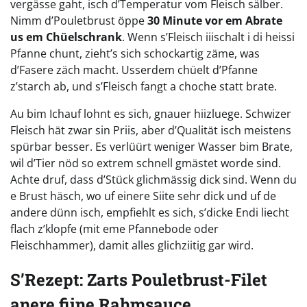
vergässe gaht, isch d’Temperatur vom Fleisch sälber.
Nimm d’Pouletbrust öppe
30 Minute vor em Abrate
us em Chüelschrank
. Wenn s’Fleisch iiischalt i di heissi
Pfanne chunt, zieht’s sich schockartig zäme, was
d’Fasere zäch macht. Usserdem chüelt d’Pfanne
z’starch ab, und s’Fleisch fangt a choche statt brate.
Au bim Ichauf lohnt es sich, gnauer hiizluege. Schwizer
Fleisch hät zwar sin Priis, aber d’Qualität isch meistens
spürbar besser. Es verlüürt weniger Wasser bim Brate,
wil d’Tier nöd so extrem schnell gmästet worde sind.
Achte druf, dass d’Stück glichmässig dick sind. Wenn du
e Brust häsch, wo uf einere Siite sehr dick und uf de
andere dünn isch, empfiehlt es sich, s’dicke Endi liecht
flach z’klopfe (mit eme Pfannebode oder
Fleischhammer), damit alles glichziitig gar wird.
S’Rezept: Zarts Pouletbrust-Filet
anere fiine Rahmsauce