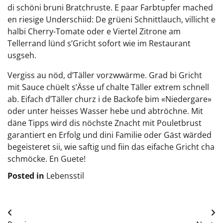
di schöni bruni Bratchruste. E paar Farbtupfer mached
en riesige Underschiid: De grüeni Schnittlauch, villicht e
halbi Cherry-Tomate oder e Viertel Zitrone am
Tellerrand lünd s’Gricht sofort wie im Restaurant
usgseh.
Vergiss au nöd, d’Täller vorzwwärme. Grad bi Gricht
mit Sauce chüelt s’Ässe uf chalte Täller extrem schnell
ab. Eifach d’Täller churz i de Backofe bim «Niedergare»
oder unter heisses Wasser hebe und abtröchne. Mit
däne Tipps wird dis nöchste Znacht mit Pouletbrust
garantiert en Erfolg und dini Familie oder Gäst wärded
begeisteret sii, wie saftig und fiin das eifache Gricht cha
schmöcke. En Guete!
Posted in
Lebensstil
Beitragsnavigation