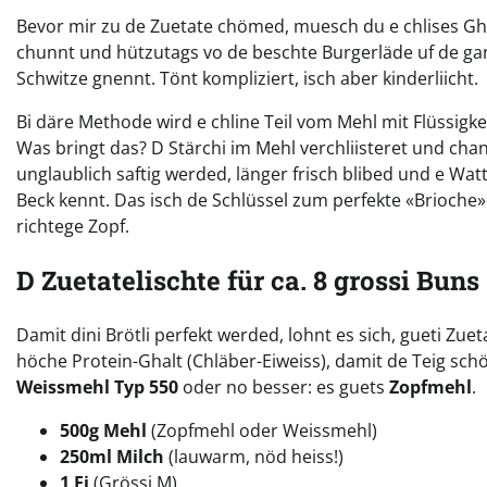
Bevor mir zu de Zuetate chömed, muesch du e chlises Ghe
chunnt und hützutags vo de beschte Burgerläde uf de ga
Schwitze gnennt. Tönt kompliziert, isch aber kinderliicht.
Bi däre Methode wird e chline Teil vom Mehl mit Flüssigke
Was bringt das? D Stärchi im Mehl verchliisteret und chan 
unglaublich saftig werded, länger frisch blibed und e W
Beck kennt. Das isch de Schlüssel zum perfekte «Brioche
richtege Zopf.
D Zuetatelischte für ca. 8 grossi Buns
Damit dini Brötli perfekt werded, lohnt es sich, gueti Zu
höche Protein-Ghalt (Chläber-Eiweiss), damit de Teig sch
Weissmehl Typ 550
oder no besser: es guets
Zopfmehl
.
500g Mehl
(Zopfmehl oder Weissmehl)
250ml Milch
(lauwarm, nöd heiss!)
1 Ei
(Grössi M)