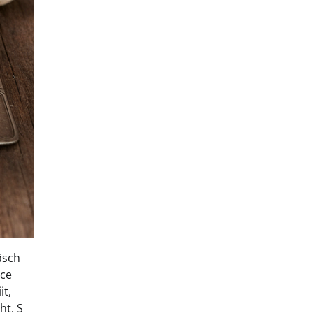
äsch
uce
it,
ht. S