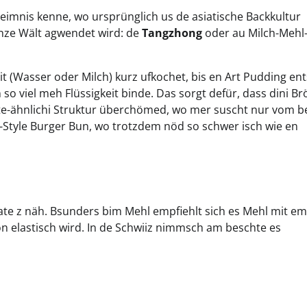
imnis kenne, wo ursprünglich us de asiatische Backkultur
nze Wält agwendet wird: de
Tangzhong
oder au Milch-Mehl
it (Wasser oder Milch) kurz ufkochet, bis en Art Pudding ent
so viel meh Flüssigkeit binde. Das sorgt defür, dass dini Brö
atte-ähnlichi Struktur überchömed, wo mer suscht nur vom b
»-Style Burger Bun, wo trotzdem nöd so schwer isch wie en
etate z näh. Bsunders bim Mehl empfiehlt sich es Mehl mit e
ön elastisch wird. In de Schwiiz nimmsch am beschte es