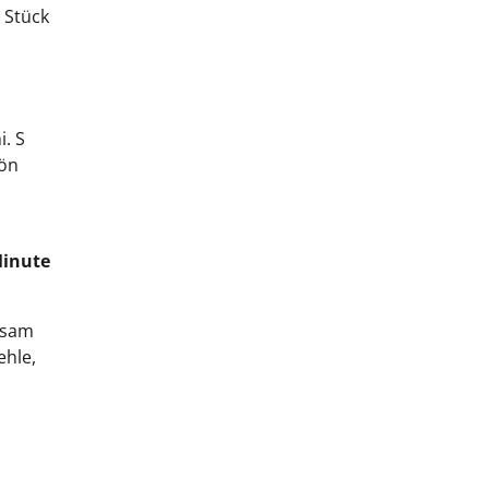
o Stück
i. S
hön
Minute
Sesam
ehle,