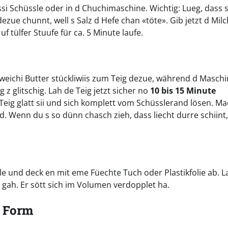
ossi Schüssle oder in d Chuchimaschine. Wichtig: Lueg, dass s
zue chunnt, well s Salz d Hefe chan «töte». Gib jetzt d Milch
tülfer Stuufe für ca. 5 Minute laufe.
 d weichi Butter stückliwiis zum Teig dezue, während d Masch
 z glitschig. Lah de Teig jetzt sicher no
10 bis 15 Minute
 Teig glatt sii und sich komplett vom Schüsslerand lösen. M
. Wenn du s so dünn chasch zieh, dass liecht durre schiint
ssle und deck en mit eme Füechte Tuch oder Plastikfolie ab. L
gah. Er sött sich im Volumen verdopplet ha.
d Form