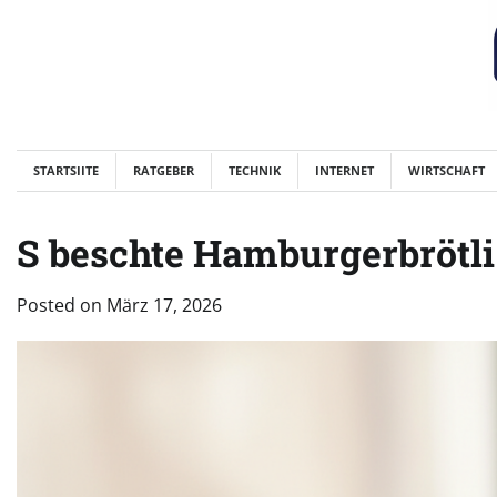
Skip
to
content
STARTSIITE
RATGEBER
TECHNIK
INTERNET
WIRTSCHAFT
S beschte Hamburgerbrötli
Posted on
März 17, 2026