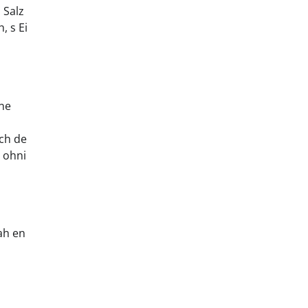
 Salz
, s Ei
ine
ach de
, ohni
ah en