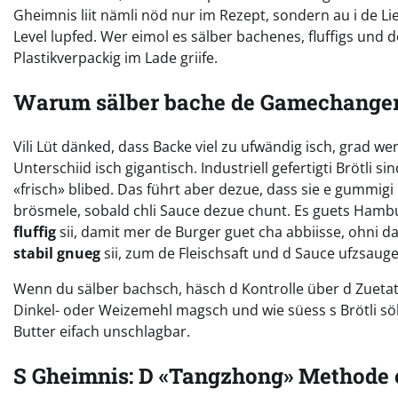
Gheimnis liit nämli nöd nur im Rezept, sondern au i de Li
Level lupfed. Wer eimol es sälber bachenes, fluffigs und 
Plastikverpackig im Lade griife.
Warum sälber bache de Gamechanger
Vili Lüt dänked, dass Backe viel zu ufwändig isch, grad 
Unterschiid isch gigantisch. Industriell gefertigti Brötli 
«frisch» blibed. Das führt aber dezue, dass sie e gummi
brösmele, sobald chli Sauce dezue chunt. Es guets Ham
fluffig
sii, damit mer de Burger guet cha abbiisse, ohni da
stabil gnueg
sii, zum de Fleischsaft und d Sauce ufzsaug
Wenn du sälber bachsch, häsch d Kontrolle über d Zuetat
Dinkel- oder Weizemehl magsch und wie süess s Brötli söl
Butter eifach unschlagbar.
S Gheimnis: D «Tangzhong» Methode e