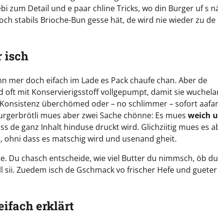
ebi zum Detail und e paar chline Tricks, wo din Burger uf s 
doch stabils Brioche-Bun gesse hät, de wird nie wieder zu de
 isch
wenn mer doch eifach im Lade es Pack chaufe chan. Aber de
sind oft mit Konservierigsstoff vollgepumpt, damit sie wuchel
gi Konsistenz überchömed oder – no schlimmer – sofort aaf
burgerbrötli mues aber zwei Sache chönne: Es mues
weich 
ss de ganz Inhalt hinduse druckt wird. Glichziitig mues es a
e, ohni dass es matschig wird und usenand gheit.
e. Du chasch entscheide, wie viel Butter du nimmsch, öb du
l sii. Zuedem isch de Gschmack vo frischer Hefe und gueter
ifach erklärt