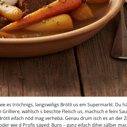
ie es tröchnigs, langswiiligs Brötli us em Supermarkt. Du h
Grilliere, wählsch s beschte Fleisch us, machsch e feini Sa
e Brötli eifach nöd mag verhebä. Genau drum isch es an der Zi
der wie d Profis säged: Buns – ganz eifach dihei sälber mac