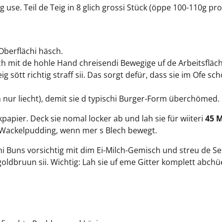
 use. Teil de Teig in 8 glich grossi Stück (öppe 100-110g pr
 Oberflächi häsch.
ch mit de hohle Hand chreisendi Bewegige uf de Arbeitsfläch
 sött richtig straff sii. Das sorgt defür, dass sie im Ofe sc
h nur liecht), demit sie d typischi Burger-Form überchömed.
papier. Deck sie nomal locker ab und lah sie für wiiteri
45 
ie Wackelpudding, wenn mer s Blech bewegt.
ini Buns vorsichtig mit dim Ei-Milch-Gemisch und streu de 
 goldbruun sii. Wichtig: Lah sie uf eme Gitter komplett abchü