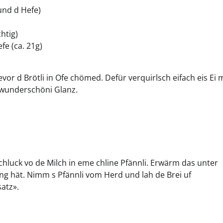
 und d Hefe)
htig)
fe (ca. 21g)
r d Brötli in Ofe chömed. Defür verquirlsch eifach eis Ei m
e wunderschöni Glanz.
luck vo de Milch in eme chline Pfännli. Erwärm das unter
ng hät. Nimm s Pfännli vom Herd und lah de Brei uf
atz».