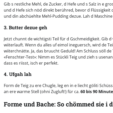
Gib s restliche Mehl, de Zucker, d Hefe und s Salz in e gr
und d Hefe sich nöd direkt berühred, bevor d Flüssigkeit de
und din abchüehlte Mehl-Pudding dezue. Lah d Maschine uf 
3. Butter dezue geh
Jetzt chunnt de wichtigsti Teil für d Gschmeidigkeit. Gib
wiiterlauft. Wenn du alles uf eimol ineguersch, wird de Teig
wiiterchnätte. Ja, das bruucht Geduld! Am Schluss söll de
«Fenschter-Test»: Nimm es Stückli Teig und zieh s usenand
dass es riisst, isch er perfekt.
4. Ufgah lah
Form de Teig zu ere Chugle, leg en in e liecht göliti Schü
an ere warme Stell (ohni Zugluft!) für ca.
60 bis 90 Minute
Forme und Bache: So chömmed sie i 