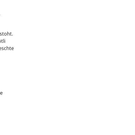
-
stoht.
tli
eschte
me