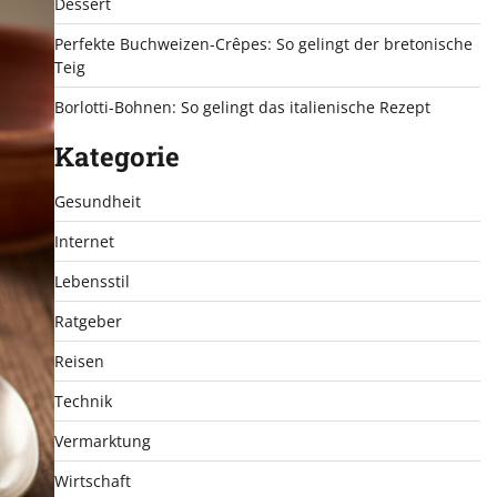
Dessert
Perfekte Buchweizen-Crêpes: So gelingt der bretonische
Teig
Borlotti-Bohnen: So gelingt das italienische Rezept
Kategorie
Gesundheit
Internet
Lebensstil
Ratgeber
Reisen
Technik
Vermarktung
Wirtschaft