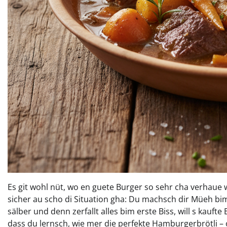
Es git wohl nüt, wo en guete Burger so sehr cha verhaue w
sicher au scho di Situation gha: Du machsch dir Müeh bim 
sälber und denn zerfallt alles bim erste Biss, will s kauft
dass du lernsch, wie mer die perfekte Hamburgerbrötli – o