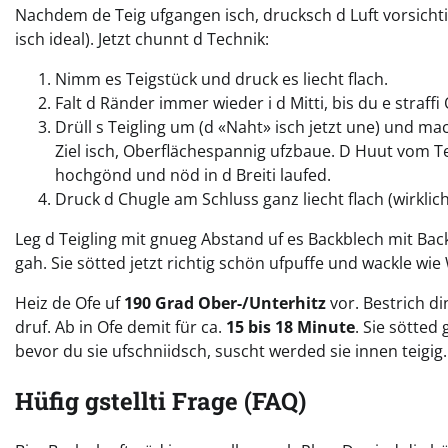
Nachdem de Teig ufgangen isch, drucksch d Luft vorsichtig
isch ideal). Jetzt chunnt d Technik:
Nimm es Teigstück und druck es liecht flach.
Falt d Ränder immer wieder i d Mitti, bis du e straffi
Drüll s Teigling um (d «Naht» isch jetzt une) und ma
Ziel isch, Oberflächespannig ufzbaue. D Huut vom Teig
hochgönd und nöd in d Breiti laufed.
Druck d Chugle am Schluss ganz liecht flach (wirklic
Leg d Teigling mit gnueg Abstand uf es Backblech mit Back
gah. Sie sötted jetzt richtig schön ufpuffe und wackle w
Heiz de Ofe uf
190 Grad Ober-/Unterhitz
vor. Bestrich d
druf. Ab in Ofe demit für ca.
15 bis 18 Minute
. Sie sötted
bevor du sie ufschniidsch, suscht werded sie innen teigig.
Hüfig gstellti Frage (FAQ)