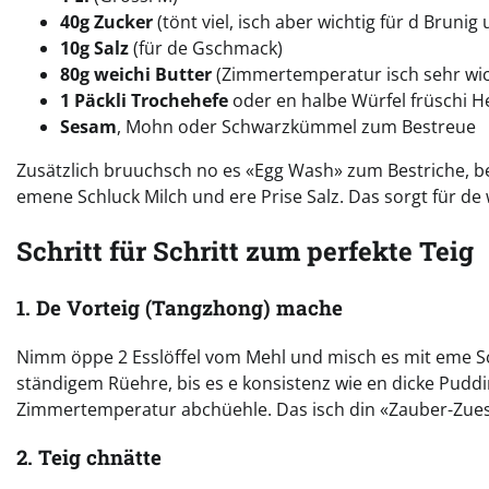
40g Zucker
(tönt viel, isch aber wichtig für d Brunig
10g Salz
(für de Gschmack)
80g weichi Butter
(Zimmertemperatur isch sehr wic
1 Päckli Trochehefe
oder en halbe Würfel früschi He
Sesam
, Mohn oder Schwarzkümmel zum Bestreue
Zusätzlich bruuchsch no es «Egg Wash» zum Bestriche, bevo
emene Schluck Milch und ere Prise Salz. Das sorgt für d
Schritt für Schritt zum perfekte Teig
1. De Vorteig (Tangzhong) mache
Nimm öppe 2 Esslöffel vom Mehl und misch es mit eme Sch
ständigem Rüehre, bis es e konsistenz wie en dicke Puddi
Zimmertemperatur abchüehle. Das isch din «Zauber-Zues
2. Teig chnätte