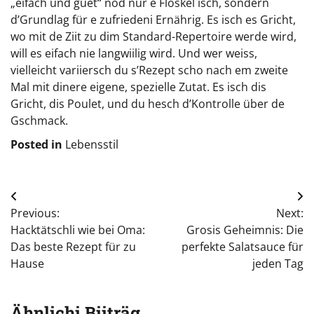
„eifach und guet“ nöd nur e Floskel isch, sondern
d’Grundlag für e zufriedeni Ernährig. Es isch es Gricht,
wo mit de Ziit zu dim Standard-Repertoire werde wird,
will es eifach nie langwiilig wird. Und wer weiss,
vielleicht variiersch du s’Rezept scho nach em zweite
Mal mit dinere eigene, spezielle Zutat. Es isch dis
Gricht, dis Poulet, und du hesch d’Kontrolle über de
Gschmack.
Posted in
Lebensstil
Beitragsnavigation
Previous:
Next:
Hacktätschli wie bei Oma:
Grosis Geheimnis: Die
Das beste Rezept für zu
perfekte Salatsauce für
Hause
jeden Tag
Ähnlichi Biiträg