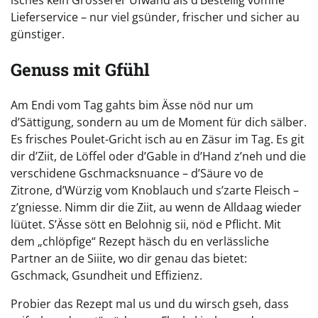
isches kein Grösserer Ufwand als d’Bestellig vomne
Lieferservice – nur viel gsünder, frischer und sicher au
günstiger.
Genuss mit Gfühl
Am Endi vom Tag gahts bim Ässe nöd nur um
d’Sättigung, sondern au um de Moment für dich sälber.
Es frisches Poulet-Gricht isch au en Zäsur im Tag. Es git
dir d’Ziit, de Löffel oder d’Gable in d’Hand z’neh und die
verschidene Gschmacksnuance – d’Säure vo de
Zitrone, d’Würzig vom Knoblauch und s’zarte Fleisch –
z’gniesse. Nimm dir die Ziit, au wenn de Alldaag wieder
lüütet. S’Ässe sött en Belohnig sii, nöd e Pflicht. Mit
dem „chlöpfige“ Rezept häsch du en verlässliche
Partner an de Siiite, wo dir genau das bietet:
Gschmack, Gsundheit und Effizienz.
Probier das Rezept mal us und du wirsch gseh, dass