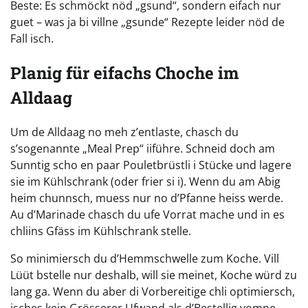
Beste: Es schmöckt nöd „gsund“, sondern eifach nur
guet – was ja bi villne „gsunde“ Rezepte leider nöd de
Fall isch.
Planig für eifachs Choche im
Alldaag
Um de Alldaag no meh z’entlaste, chasch du
s’sogenannte „Meal Prep“ iiführe. Schneid doch am
Sunntig scho en paar Pouletbrüstli i Stücke und lagere
sie im Kühlschrank (oder frier si i). Wenn du am Abig
heim chunnsch, muess nur no d’Pfanne heiss werde.
Au d’Marinade chasch du ufe Vorrat mache und in es
chliins Gfäss im Kühlschrank stelle.
So minimiersch du d’Hemmschwelle zum Koche. Vill
Lüüt bstelle nur deshalb, will sie meinet, Koche würd zu
lang ga. Wenn du aber di Vorbereitige chli optimiersch,