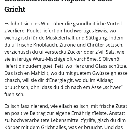
Gricht
Es lohnt sich, es Wort über die gsundheitliche Vorteil
z’verliere. Poulet liefert dir hochwertiges Eiwiis, wo
wichtig isch für de Muskelerhalt und Sättigung. Indem
du uf frische Knoblauch, Zitrone und Chrüter setzsch,
verzichtisch du uf versteckti Zucker oder z’vill Salz, wie
sie in fertige Würz-Mischige oft vurchöme. S’Olivenöl
liefert dir zudem gueti Fett, wo Herz und Gfäss schütze.
Das isch en Mahlziit, wo du mit guetem Gwüsse gniesse
chasch, will sie dir d’Energie git, wo du im Alldaag
bruuchsch, ohni dass du dich nach em Ässe „schwer“
füehlsch.
Es isch faszinierend, wie eifach es isch, mit frische Zutat
en positive Beitrag zur eigene Ernährig z’leiste. Anstatt
zu hochverarbeitete Lebensmittel z’griife, gisch du dim
Körper mit dem Gricht alles, was er bruucht. Und das