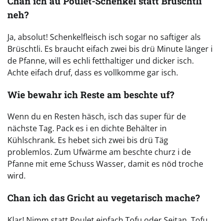
Chan ich au Poulet-Schenkel statt Brüschtli
neh?
Ja, absolut! Schenkelfleisch isch sogar no saftiger als
Brüschtli. Es braucht eifach zwei bis drü Minute länger i
de Pfanne, will es echli fetthaltiger und dicker isch.
Achte eifach druf, dass es vollkomme gar isch.
Wie bewahr ich Reste am beschte uf?
Wenn du en Resten häsch, isch das super für de
nächste Tag. Pack es i en dichte Behälter in
Kühlschrank. Es hebet sich zwei bis drü Täg
problemlos. Zum Ufwärme am beschte churz i de
Pfanne mit eme Schuss Wasser, damit es nöd troche
wird.
Chan ich das Gricht au vegetarisch mache?
Klar! Nimm statt Poulet einfach Tofu oder Seitan. Tofu