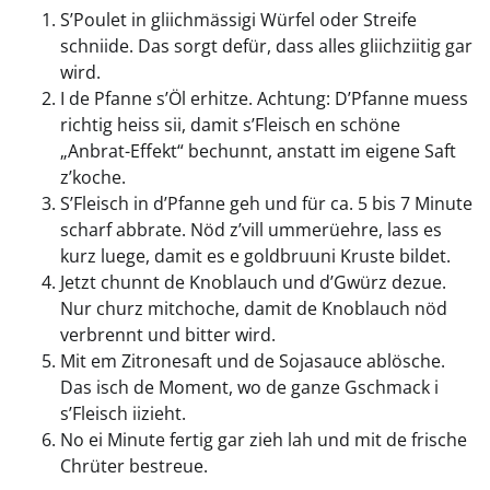
S’Poulet in gliichmässigi Würfel oder Streife
schniide. Das sorgt defür, dass alles gliichziitig gar
wird.
I de Pfanne s’Öl erhitze. Achtung: D’Pfanne muess
richtig heiss sii, damit s’Fleisch en schöne
„Anbrat-Effekt“ bechunnt, anstatt im eigene Saft
z’koche.
S’Fleisch in d’Pfanne geh und für ca. 5 bis 7 Minute
scharf abbrate. Nöd z’vill ummerüehre, lass es
kurz luege, damit es e goldbruuni Kruste bildet.
Jetzt chunnt de Knoblauch und d’Gwürz dezue.
Nur churz mitchoche, damit de Knoblauch nöd
verbrennt und bitter wird.
Mit em Zitronesaft und de Sojasauce ablösche.
Das isch de Moment, wo de ganze Gschmack i
s’Fleisch iizieht.
No ei Minute fertig gar zieh lah und mit de frische
Chrüter bestreue.