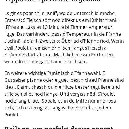
Es git es paar chlini Kniff, wo de Unterschiid mache.
Erstens: S’Fleisch sött nöd direkt us em Kühlschrank i
d’Pfanne. Lass es 10 Minute bi Zimmertemperatur
ligge. Das verhindert, dass d’Temperatur in de Pfanne
z’schnäll abfallt. Zweitens: Öberlad d’Pfanne nöd. Wenn
z’vill Poulet uf einisch drin isch, fangt s’Fleisch a
z’dämpfe statt z’brate. Mach lieber zwei Portionen,
wenn du für die ganz Familie kochsch.
En weitere wichtige Punkt isch d’Pfannewahl. E
Gusseisenpfanne oder e gueti beschichteti Pfanne sind
ideal. Damit chasch du die Hitze besser reguliere und
s’Fleisch blibt nöd hange. Und vergiss nöd: S’Poulet
nöd z’lang brate! Sobald es in de Mitte nümme rosa
isch, isch es fertig. Zu lang isch de Feind vo jedem
Poulet.
Beilage, wo perfekt dezue passet