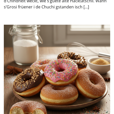
d’Chindheit weckt, wie s’guete alte Hacktätschli. Wänn
s’Grosi früener i de Chuchi gstanden isch […]