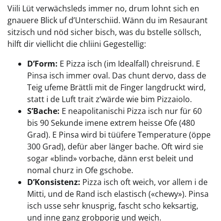
Viili Lüt verwächsleds immer no, drum lohnt sich en
gnauere Blick uf d’Unterschiid. Wänn du im Resaurant
sitzisch und nöd sicher bisch, was du bstelle söllsch,
hilft dir viellicht die chliini Gegestellig:
D’Form:
E Pizza isch (im Idealfall) chreisrund. E
Pinsa isch immer oval. Das chunt dervo, dass de
Teig ufeme Brättli mit de Finger langdruckt wird,
statt i de Luft trait z’wärde wie bim Pizzaiolo.
S’Bache:
E neapolitanischi Pizza isch nur für 60
bis 90 Sekunde imene extrem heisse Ofe (480
Grad). E Pinsa wird bi tüüfere Temperature (öppe
300 Grad), defür aber länger bache. Oft wird sie
sogar «blind» vorbache, dänn erst beleit und
nomal churz in Ofe gschobe.
D’Konsistenz:
Pizza isch oft weich, vor allem i de
Mitti, und de Rand isch elastisch («chewy»). Pinsa
isch usse sehr knusprig, fascht scho keksartig,
und inne ganz grobporig und weich.