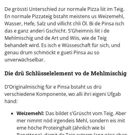
De grössti Unterschied zur normale Pizza liit im Teig.
En normale Pizzateig bstaht meistens us Weizemehl,
Wasser, Hefe, Salz und villicht chli Öl. Bi de Pinsa isch
das e ganz anderi Gschicht. S’Gheimnis liit i de
Mehlmischig und de Art und Wiis, wie de Teig
behandelt wird. Es isch e Wüsseschaft für sich, und
genau drum schmöckt e gueti Pinsa au so
unverwächselbar.
Die drü Schlüsselelement vo de Mehlmischig
D’Originalmischig für e Pinsa bstaht us drü
verschiedene Komponente, wo alli ihri eigeni Ufgab
händ:
Weizemehl:
Das bildet s’Grüscht vom Teig. Aber
mer nimmt nöd irgendeis Mehl, sondern eis mit
eme höche Proteinghalt (ähnlich wie bi
Panettone), damit de Teig extrem lang gäre chan,