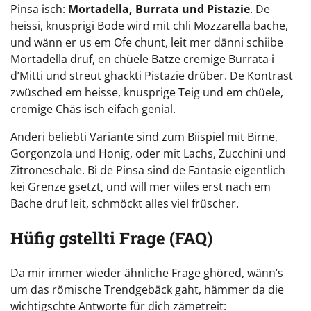
Pinsa isch:
Mortadella, Burrata und Pistazie
. De
heissi, knusprigi Bode wird mit chli Mozzarella bache,
und wänn er us em Ofe chunt, leit mer dänni schiibe
Mortadella druf, en chüele Batze cremige Burrata i
d’Mitti und streut ghackti Pistazie drüber. De Kontrast
zwüsched em heisse, knusprige Teig und em chüele,
cremige Chäs isch eifach genial.
Anderi beliebti Variante sind zum Biispiel mit Birne,
Gorgonzola und Honig, oder mit Lachs, Zucchini und
Zitroneschale. Bi de Pinsa sind de Fantasie eigentlich
kei Grenze gsetzt, und will mer viiles erst nach em
Bache druf leit, schmöckt alles viel früscher.
Hüfig gstellti Frage (FAQ)
Da mir immer wieder ähnliche Frage ghöred, wänn’s
um das römische Trendgebäck gaht, hämmer da die
wichtigschte Antworte für dich zämetreit: