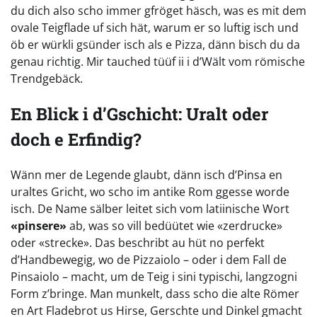
du dich also scho immer gfröget häsch, was es mit dem
ovale Teigflade uf sich hät, warum er so luftig isch und
öb er würkli gsünder isch als e Pizza, dänn bisch du da
genau richtig. Mir tauched tüüf ii i d’Wält vom römische
Trendgebäck.
En Blick i d’Gschicht: Uralt oder
doch e Erfindig?
Wänn mer de Legende glaubt, dänn isch d’Pinsa en
uraltes Gricht, wo scho im antike Rom ggesse worde
isch. De Name sälber leitet sich vom latiinische Wort
«pinsere»
ab, was so vill bedüütet wie «zerdrucke»
oder «strecke». Das beschribt au hüt no perfekt
d’Handbewegig, wo de Pizzaiolo – oder i dem Fall de
Pinsaiolo – macht, um de Teig i sini typischi, langzogni
Form z’bringe. Man munkelt, dass scho die alte Römer
en Art Fladebrot us Hirse, Gerschte und Dinkel gmacht