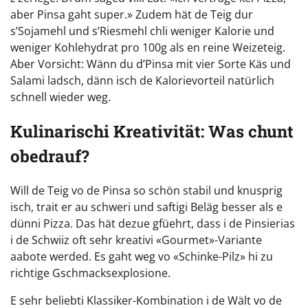
aber Pinsa gaht super.» Zudem hät de Teig dur
s’Sojamehl und s’Riesmehl chli weniger Kalorie und
weniger Kohlehydrat pro 100g als en reine Weizeteig.
Aber Vorsicht: Wänn du d’Pinsa mit vier Sorte Käs und
Salami ladsch, dänn isch de Kalorievorteil natürlich
schnell wieder weg.
Kulinarischi Kreativität: Was chunt
obedrauf?
Will de Teig vo de Pinsa so schön stabil und knusprig
isch, trait er au schweri und saftigi Beläg besser als e
dünni Pizza. Das hät dezue gfüehrt, dass i de Pinsierias
i de Schwiiz oft sehr kreativi «Gourmet»-Variante
aabote werded. Es gaht weg vo «Schinke-Pilz» hi zu
richtige Gschmacksexplosione.
E sehr beliebti Klassiker-Kombination i de Wält vo de