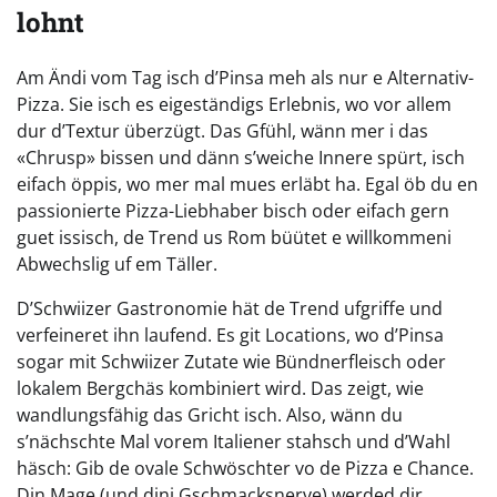
lohnt
Am Ändi vom Tag isch d’Pinsa meh als nur e Alternativ-
Pizza. Sie isch es eigeständigs Erlebnis, wo vor allem
dur d’Textur überzügt. Das Gfühl, wänn mer i das
«Chrusp» bissen und dänn s’weiche Innere spürt, isch
eifach öppis, wo mer mal mues erläbt ha. Egal öb du en
passionierte Pizza-Liebhaber bisch oder eifach gern
guet issisch, de Trend us Rom büütet e willkommeni
Abwechslig uf em Täller.
D’Schwiizer Gastronomie hät de Trend ufgriffe und
verfeineret ihn laufend. Es git Locations, wo d’Pinsa
sogar mit Schwiizer Zutate wie Bündnerfleisch oder
lokalem Bergchäs kombiniert wird. Das zeigt, wie
wandlungsfähig das Gricht isch. Also, wänn du
s’nächschte Mal vorem Italiener stahsch und d’Wahl
häsch: Gib de ovale Schwöschter vo de Pizza e Chance.
Din Mage (und dini Gschmacksnerve) werded dir