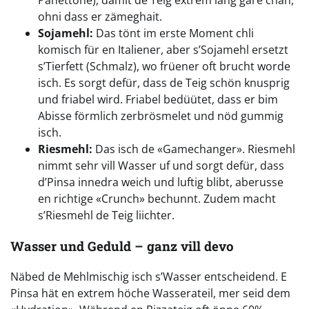
ohni dass er zämeghait.
Sojamehl:
Das tönt im erste Moment chli
komisch für en Italiener, aber s’Sojamehl ersetzt
s’Tierfett (Schmalz), wo früener oft brucht worde
isch. Es sorgt defür, dass de Teig schön knusprig
und friabel wird. Friabel bedüütet, dass er bim
Abisse förmlich zerbrösmelet und nöd gummig
isch.
Riesmehl:
Das isch de «Gamechanger». Riesmehl
nimmt sehr vill Wasser uf und sorgt defür, dass
d’Pinsa innedra weich und luftig blibt, aberusse
en richtige «Crunch» bechunnt. Zudem macht
s’Riesmehl de Teig liichter.
Wasser und Geduld – ganz vill devo
Näbed de Mehlmischig isch s’Wasser entscheidend. E
Pinsa hät en extrem höche Wasserateil, mer seid dem