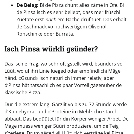
De Belag:
Bi de Pizza chunt alles zäme in Ofe. Bi
de Pinsa isch es sehr beliebt, dass mer früschi
Zuetate erst
nach
em Bache druf tuet. Das erhält
de Gschmack vo hochwertigem Olivenöl,
Rohschinke oder Burrata.
Isch Pinsa würkli gsünder?
Das isch e Frag, wo sehr oft gstellt wird, bsunders vo
Lüüt, wo uf ihri Linie lueged oder empfindlichi Mäge
händ. «Gsund» isch natürlich immer relativ, aber
d’Pinsa hät tatsächlich es paar Vorteil gägenüber de
klassische Pizza.
Dur die extrem langi Gärziit vo bis zu 72 Stunde werde
d’Kohlehydrat und d’Proteine im Mehl scho starch
abbaut. Das bedüütet für din Körper weniger Arbet. De
Mage muess weniger Süüri produziere, um de Teig
z’zerlege. Drum säged viili Lüt: «Ich verträge kei Pizza,