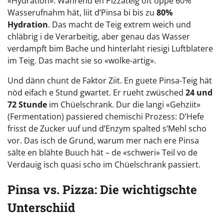
«Hydration». Während en Pizzateig oft öppe 60%
Wasserufnahm hät, liit d’Pinsa bi bis zu
80%
Hydration
. Das macht de Teig extrem weich und
chläbrig i de Verarbeitig, aber genau das Wasser
verdampft bim Bache und hinterlaht riesigi Luftblatere
im Teig. Das macht sie so «wolke-artig».
Und dänn chunt de Faktor Ziit. En guete Pinsa-Teig hät
nöd eifach e Stund gwartet. Er rueht zwüsched
24 und
72 Stunde
im Chüelschrank. Dur die langi «Gehziit»
(Fermentation) passiered chemischi Prozess: D’Hefe
frisst de Zucker uuf und d’Enzym spalted s’Mehl scho
vor. Das isch de Grund, warum mer nach ere Pinsa
sälte en blähte Buuch hät – de «schweri» Teil vo de
Verdauig isch quasi scho im Chüelschrank passiert.
Pinsa vs. Pizza: Die wichtigschte
Unterschiid