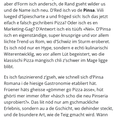
aber d’Form isch andersch, de Rand gseht wilder us
und de Name isch neu. D’Red isch vo de
Pinsa
. Viili
lueged d’Spiescharte a und fröged sich: Isch das jetzt
eifach e falsch gschribeni Pizza? Oder isch es en
Marketing-Gag? D’Antwort isch eis tüüfs «Nei». D’Pinsa
isch en eigenständige, super knusprige und vor allem
liichte Trend us Rom, wo d’Schwiiz im Sturm eroberet.
Es isch nöd nur en Hype, sondern e echti kulinarischi
Witerentwicklig, wo vor allem Lüt begeistert, wo die
klassischi Pizza mängisch chli z’schwer im Mage ligge
blibt.
Es isch faszinierend z’gseh, wie schnell sich d’Pinsa
Romana i de hiesige Gastronomie etabliert hät.
Früener häts gheisse «gömmer go Pizza ässe», hüt
ghörti mer immer öfter «häsch scho die neu Pinseria
usprobiert?». Das liit nöd nur am gschmackliche
Erlebnis, sondern au a de Gschicht, wo dehinder steckt,
und de bsundere Art, wie de Teig gmacht wird. Wänn