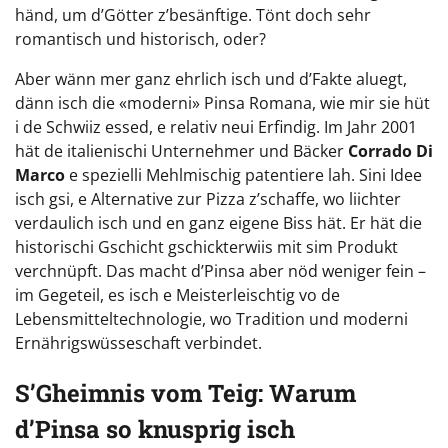
händ, um d’Götter z’besänftige. Tönt doch sehr
romantisch und historisch, oder?
Aber wänn mer ganz ehrlich isch und d’Fakte aluegt,
dänn isch die «moderni» Pinsa Romana, wie mir sie hüt
i de Schwiiz essed, e relativ neui Erfindig. Im Jahr 2001
hät de italienischi Unternehmer und Bäcker
Corrado Di
Marco
e spezielli Mehlmischig patentiere lah. Sini Idee
isch gsi, e Alternative zur Pizza z’schaffe, wo liichter
verdaulich isch und en ganz eigene Biss hät. Er hät die
historischi Gschicht gschickterwiis mit sim Produkt
verchnüpft. Das macht d’Pinsa aber nöd weniger fein –
im Gegeteil, es isch e Meisterleischtig vo de
Lebensmitteltechnologie, wo Tradition und moderni
Ernährigswüsseschaft verbindet.
S’Gheimnis vom Teig: Warum
d’Pinsa so knusprig isch