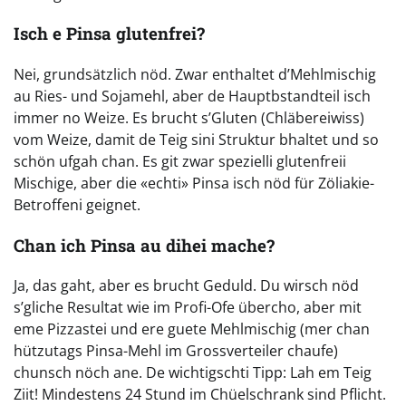
Isch e Pinsa glutenfrei?
Nei, grundsätzlich nöd. Zwar enthaltet d’Mehlmischig
au Ries- und Sojamehl, aber de Hauptbstandteil isch
immer no Weize. Es brucht s’Gluten (Chläbereiwiss)
vom Weize, damit de Teig sini Struktur bhaltet und so
schön ufgah chan. Es git zwar spezielli glutenfreii
Mischige, aber die «echti» Pinsa isch nöd für Zöliakie-
Betroffeni geignet.
Chan ich Pinsa au dihei mache?
Ja, das gaht, aber es brucht Geduld. Du wirsch nöd
s’gliche Resultat wie im Profi-Ofe übercho, aber mit
eme Pizzastei und ere guete Mehlmischig (mer chan
hützutags Pinsa-Mehl im Grossverteiler chaufe)
chunsch nöch ane. De wichtigschti Tipp: Lah em Teig
Ziit! Mindestens 24 Stund im Chüelschrank sind Pflicht.