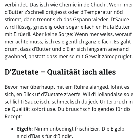
verbindet. Das isch wie Chemie in de Chuchi. Wenn mer
d’Butter z’schnell driigiesst oder d’Temperatur nöd
stimmt, dänn trennt sich das Gspann wieder. D’Sauce
wird flüssig, grieselig oder sogar eifach en Hufä Butter
mit Eirüerli. Aber keine Sorge: Wenn mer weiss, worauf
mer achte muss, isch es eigentlich ganz eifach. Es gaht
drum, dass d’Butter und d’Eier sich langsam anenand
gwöhned, anstatt dass mer se mit Gewalt zämeprüglet.
D’Zuetate – Qualitäät isch alles
Bevor mer überhaupt mit em Rühre afanged, lohnt es
sich, en Blick uf d’Zuetate z’werfe. Wil d’Hollandaise so e
schlichti Sauce isch, schmecksch du jede Unterbruch in
de Qualität sofort use. Du bruuchsch folgendes für dis
Rezept:
Eigelb:
Nimm unbedingt frischi Eier. Die Eigelb
sind d’Basis für d’Bindig.