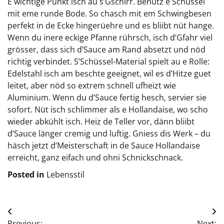
E wichtige Punkt isch au s’Gschirr. Benütz e Schüssel
mit eme runde Bode. So chasch mit em Schwingbesen
perfekt in de Ecke hingerüehre und es bliibt nüt hange.
Wenn du inere eckige Pfanne rührsch, isch d’Gfahr viel
grösser, dass sich d’Sauce am Rand absetzt und nöd
richtig verbindet. S’Schüssel-Material spielt au e Rolle:
Edelstahl isch am beschte geeignet, wil es d’Hitze guet
leitet, aber nöd so extrem schnell ufheizt wie
Aluminium. Wenn du d’Sauce fertig hesch, servier sie
sofort. Nüt isch schlimmer als e Hollandaise, wo scho
wieder abkühlt isch. Heiz de Teller vor, dänn bliibt
d’Sauce länger cremig und luftig. Gniess dis Werk – du
häsch jetzt d’Meisterschaft in de Sauce Hollandaise
erreicht, ganz eifach und ohni Schnickschnack.
Posted in
Lebensstil
Beitragsnavigation
Previous:
Next: