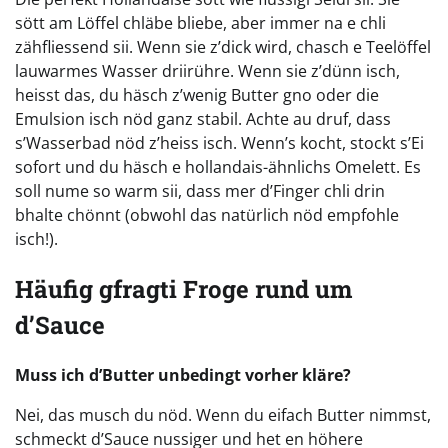
sött am Löffel chläbe bliebe, aber immer na e chli
zähfliessend sii. Wenn sie z’dick wird, chasch e Teelöffel
lauwarmes Wasser driirühre. Wenn sie z’dünn isch,
heisst das, du häsch z’wenig Butter gno oder die
Emulsion isch nöd ganz stabil. Achte au druf, dass
s’Wasserbad nöd z’heiss isch. Wenn’s kocht, stockt s’Ei
sofort und du häsch e hollandais-ähnlichs Omelett. Es
soll nume so warm sii, dass mer d’Finger chli drin
bhalte chönnt (obwohl das natürlich nöd empfohle
isch!).
Häufig gfragti Froge rund um
d’Sauce
Muss ich d’Butter unbedingt vorher kläre?
Nei, das musch du nöd. Wenn du eifach Butter nimmst,
schmeckt d’Sauce nussiger und het en höhere