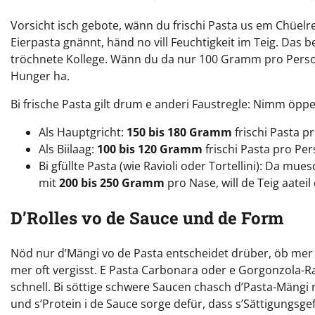
Vorsicht isch gebote, wänn du frischi Pasta us em Chüelr
Eierpasta gnännt, händ no vill Feuchtigkeit im Teig. Das 
tröchnete Kollege. Wänn du da nur 100 Gramm pro Person
Hunger ha.
Bi frische Pasta gilt drum e anderi Faustregle: Nimm öpp
Als Hauptgricht:
150 bis 180 Gramm
frischi Pasta p
Als Biilaag:
100 bis 120 Gramm
frischi Pasta pro Per
Bi gfüllte Pasta (wie Ravioli oder Tortellini): Da mu
mit
200 bis 250 Gramm
pro Nase, will de Teig aateil
D’Rolles vo de Sauce und de Form
Nöd nur d’Mängi vo de Pasta entscheidet drüber, öb mer s
mer oft vergisst. E Pasta Carbonara oder e Gorgonzola-R
schnell. Bi söttige schwere Saucen chasch d’Pasta-Mängi 
und s’Protein i de Sauce sorge defür, dass s’Sättigungsgefü