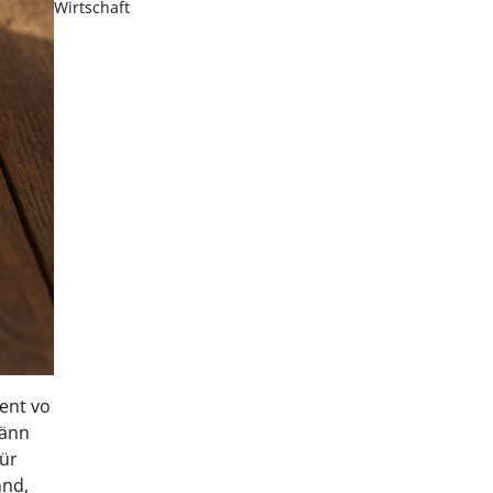
Wirtschaft
ent vo
dänn
für
hnd,