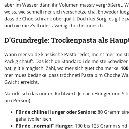
aber im Wasser dänn ihr Volumen massiv vergrößeret. We
weiss, wie schnell mer sich verschetze cha. Entweder lueged
dass de Chüelschrank überquillt. Doch kei Sorg, es git e 
und nie me z’vill oder z’wenig choche muesch.
D’Grundregle: Trockenpasta als Haup
Wänn mer vo de klassische Pasta redet, meint mer meiste
Packig chauft. Das isch de Standard i de meiste Schwiiz
hät, gilt e magischi Zahl, wo mer sich guet cha merke:
10
mer mues bedänke, dass tröchneti Pasta bim Choche Wa
Gwicht erreicht.
Natürli isch das nur en Richtwert. Je nach Hunger und S
pro Person):
Für de chliine Hunger oder Seniore:
80 Gramm sind 
gehaltvoller isch.
Für de „normali“ Hunger:
100 bis 125 Gramm sind d