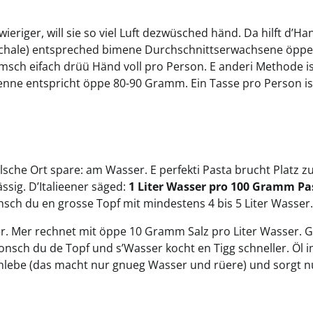
ieriger, will sie so viel Luft dezwüsched händ. Da hilft d’Ha
e Schale) entspreched bimene Durchschnittserwachsene öppe
sch eifach drüü Händ voll pro Person. E anderi Methode i
t Penne entspricht öppe 80-90 Gramm. Ein Tasse pro Person i
sche Ort spare: am Wasser. E perfekti Pasta brucht Platz 
sig. D’Italieener säged:
1 Liter Wasser pro 100 Gramm Pa
hsch du en grosse Topf mit mindestens 4 bis 5 Liter Wasser.
er. Mer rechnet mit öppe 10 Gramm Salz pro Liter Wasser. G
honsch du de Topf und s’Wasser kocht en Tigg schneller. Öl 
chlebe (das macht nur gnueg Wasser und rüere) und sorgt n