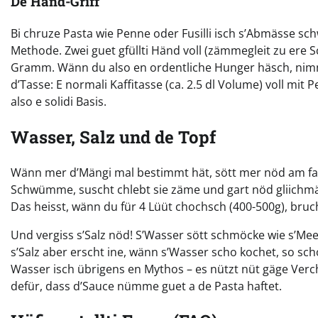
De Hand-Griff
Bi chruze Pasta wie Penne oder Fusilli isch s’Abmässe schw
Methode. Zwei guet gfüllti Händ voll (zämmegleit zu er
Gramm. Wänn du also en ordentliche Hunger häsch, nimm
d’Tasse: E normali Kaffitasse (ca. 2.5 dl Volume) voll mi
also e solidi Basis.
Wasser, Salz und de Topf
Wänn mer d’Mängi mal bestimmt hät, sött mer nöd am fal
Schwümme, suscht chlebt sie zäme und gart nöd gliichmäs
Das heisst, wänn du für 4 Lüüt chochsch (400-500g), bruc
Und vergiss s’Salz nöd! S’Wasser sött schmöcke wie s’Me
s’Salz aber erscht ine, wänn s’Wasser scho kochet, so sc
Wasser isch übrigens en Mythos – es nützt nüt gäge Ver
defür, dass d’Sauce nümme guet a de Pasta haftet.