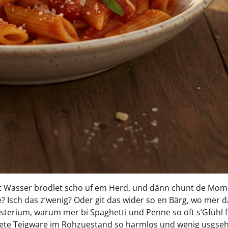
mit Wasser brodlet scho uf em Herd, und dänn chunt de Mom
se? Isch das z’wenig? Oder git das wider so en Bärg, wo mer 
Mysterium, warum mer bi Spaghetti und Penne so oft s’Gfühl 
chnete Teigware im Rohzuestand so harmlos und wenig usgse