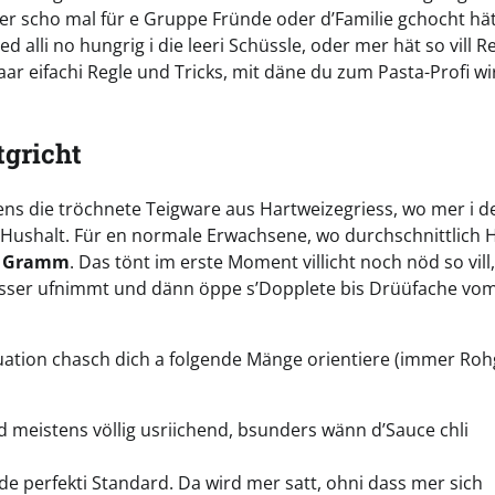
r scho mal für e Gruppe Fründe oder d’Familie gchocht hät
 alli no hungrig i die leeri Schüssle, oder mer hät so vill R
paar eifachi Regle und Tricks, mit däne du zum Pasta-Profi w
tgricht
ns die tröchnete Teigware aus Hartweizegriess, wo mer i d
er Hushalt. Für en normale Erwachsene, wo durchschnittlich
0 Gramm
. Das tönt im erste Moment villicht noch nöd so vill
sser ufnimmt und dänn öppe s’Dopplete bis Drüüfache vo
ituation chasch dich a folgende Mänge orientiere (immer Ro
meistens völlig usriichend, bsunders wänn d’Sauce chli
e perfekti Standard. Da wird mer satt, ohni dass mer sich