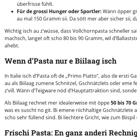
überfrisse fühlt.
Für de grossi Hunger oder Sportler:
Wänn öpper gra
au mal 150 Gramm sii. Da sött mer aber sicher sii, d
Wichtig isch au z’wüsse, dass Vollchornpasta schneller sa
machsch, langet oft scho 80 bis 90 Gramm, wil d’Ballastst
ahebt.
Wenn d’Pasta nur e Biilaag isch
In Italie isch d’Pasta oft de „Primo Piatto“, also de ersti 
au als Biilaag zumene Schnitzel, Gschnätzlets oder eme f
z’vill. Wänn d’Teigware nöd d’Hauptattraktion sind, sonde
Als Biilaag rechnet mer idealerweise mit öppe
50 bis 70
was es suscht no git. Bi emene riichhaltige Gschnätzlete
scho sehr füllend sind. Bi liechtere Gricht, wie zum Biisp
Frischi Pasta: En ganz anderi Rechni