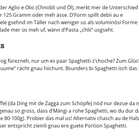
der Aglio e Olio (Chnobli und Öl), merkt mer de Unterschied
er 125 Gramm oder meh ässe. D’Form spillt debii au e
hele gsehnd im Täller nach weniger us als voluminösi Forme
 lade mer üs meh uf, wänn d’Pasta „chlii“ usgseht.
ks
og fürezneh, nur um es paar Spaghetti z’choche? Zum Glück
Duume“ rächt gnau hiichunt. Bsunders bi Spaghetti isch das
ffel (da Ding mit de Zaggä zum Schöpfe) nöd nur dezue da i
 genau so gross, dass d’Mängi a rohe Spaghetti, wo du dur d
e 80-100g). Probier das mal us! Alternativ chasch au de Hal
er entspricht ziemli gnau ere guete Portion Spaghetti.