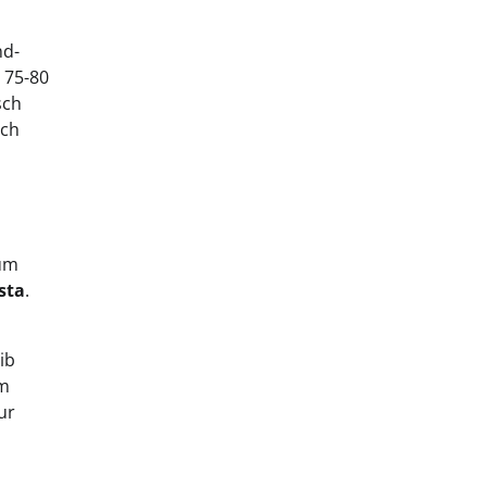
nd-
 75-80
sch
sch
zum
sta
.
ib
im
ur