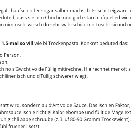
egal chaufsch oder sogar sälber machsch. Frischi Teigware, 
bedüted, dass sie bim Choche nöd glich starch ufquelled wie 
 nimmsch, wirsch du sehr wahrschiinli enttüscht sii und n
e
1.5-mal so vill
wie bi Trockenpasta. Konkret bedüted das:
ro Person.
son.
esch no s’Gwicht vo de Füllig mitirechne. Hie rechnet mer oft 
 chliiner isch und d’Füllig schwerer wiegt.
att wird, sondern au d’Art vo de Sauce. Das isch en Faktor
ahmsauce isch e richtigi Kaloriebombe und füllt de Mage e
ruhig chli aabe schruube (z.B. uf 80-90 Gramm Trockgwicht).
hl früener iisetzt.