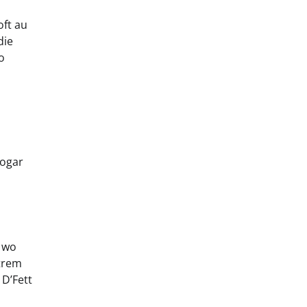
oft au
die
o
sogar
, wo
xtrem
 D’Fett