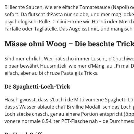
Bi liechte Saucen, wie ere eifache Tomatesauce (Napoli) o
sofort. Da flutscht d’Pasta nur so abe, und mer mag lock
psychologischi Rolle. Chliini Forme wie Hörnli oder Musc
Farfalle oder Tagliatelle. Das Auge isst mit, und mängisch
Mässe ohni Woog – Die beschte Tric
Sind mer ehrlich: Wer hät scho immer Luscht, d’Chuchiwo
e paar bewährt Huusmitteli, wie mer d’Mängi au „Pi mal 
eifach, aber au bi chruze Pasta gits Tricks.
De Spaghetti-Loch-Trick
Häsch gwüsst, dass s’Loch i de Mitti vomene Spaghetti-Lö
dass s’Wasser ablaufe cha? Bi villne Modäll isch das Loch
Loch stecke chasch, genau einere Portion entspricht (öpp
vonere normale 0.5-Liter PET-Flasche näh – de Durchmess