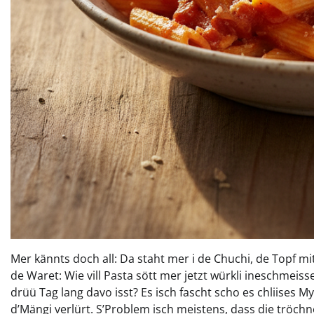
Mer kännts doch all: Da staht mer i de Chuchi, de Topf 
de Waret: Wie vill Pasta sött mer jetzt würkli ineschmeis
drüü Tag lang davo isst? Es isch fascht scho es chliises 
d’Mängi verlürt. S’Problem isch meistens, dass die trö