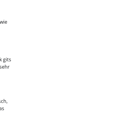
 wie
 gits
 sehr
sch,
as
s