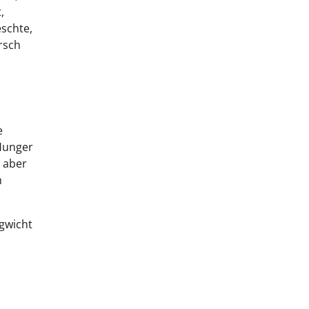
,
eschte,
irsch
e
 Hunger
, aber
m
hgwicht