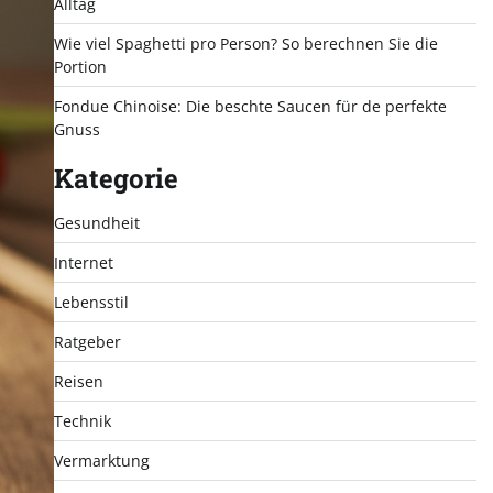
Alltag
Wie viel Spaghetti pro Person? So berechnen Sie die
Portion
Fondue Chinoise: Die beschte Saucen für de perfekte
Gnuss
Kategorie
Gesundheit
Internet
Lebensstil
Ratgeber
Reisen
Technik
Vermarktung