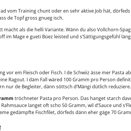
d vom Training chunt oder en sehr aktive Job hät, dörfeds
ass de Topf gross gnueg isch.
tt macht als die helli Variante. Wänn du also Vollchorn-Spag
off im Mage e gueti Büez leisted und s’Sättigungsgefühl läng
Gang vor em Fleisch oder Fisch. I de Schwiiz ässe mer Pasta ab
eine Ragout. I däm Fall wäred 100 Gramm pro Person definit
rn nur de Begleiter, dänn söttsch d’Mängi dütlich reduziere.
 Gramm
tröchneter Pasta pro Person. Das hanget starch dav
 a Rahmsauce langet oft scho 50 Gramm, wil d’Sauce und s’Fl
il eme gedämpfte Fischfilet, dörfeds dänn eher gäge 70 Gramm
g