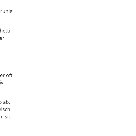
 ruhig
hetti
er
er oft
iv
o ab,
eisch
 sii.