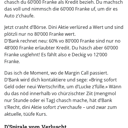
chasch du 60’000 Franke als Kredit bezieh. Du machsch
das voll und nimmsch die 60’000 Franke uf, um dir es
Auto z’chaufe.
Jetzt crasht d’Börse. Dini Aktie verlüred a Wert und sind
plötzli nur no 80’000 Franke wert.
D’Bank rechnet neu: 60% vo 80’000 Franke sind nur no
48’000 Franke erlaubter Kredit. Du häsch aber 60’000
Franke usglehnt! Es fählt also e Deckig vo 12’000
Franke.
Das isch de Moment, wo de Margin Call passiert.
D’Bank wird dich kontaktiere und sege: «Bring sofort
Geld oder neui Wertschrifte, um d’Lucke z’fülle.» Wänn
du das nöd innerhalb vo chürzischter Ziit (mengmol
nur Stunde oder ei Tag) chasch mache, hät d’Bank
s’Recht, dini Aktie sofort z’verchaufe – und zwar zum
aktuelle, tüüfe Kurs.
D’Spirale vom Verluscht