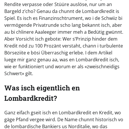
Rendite verpasse oder Stüüre auslöse, nur um an
Bargeld z’cho? Genau da chunnt de Lombardkredit is
Spiel. Es isch es Finanzinschtrument, wo i de Schwiiz bi
vermögende Privatrunde scho lang bekannt isch, aber
au bi chlinere Aaaleeger immer meh a Bedütig gwünnt.
Aber Vorsicht isch gebote: Wer s’Prinzip hinder dem
Kredit nöd zu 100 Prozänt verstaht, chann i turbulente
Börseziite e bösi Überraschig erlebe. I dem Artikel
luege mir ganz genau aa, was en Lombardkredit isch,
wie er funktioniert und worum er als «zweischneidigs
Schwert» gilt.
Was isch eigentlich en
Lombardkredit?
Ganz eifach gseit isch en Lombardkredit en Kredit, wo
gäge Pfand vergee wird. De Name chunnt historisch vo
de lombardische Bankiers us Norditalie, wo das