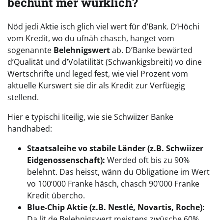
bechunt mer würklich?
Nöd jedi Aktie isch glich viel wert für d’Bank. D’Höchi
vom Kredit, wo du ufnäh chasch, hanget vom
sogenannte
Belehnigswert
ab. D’Banke bewärted
d’Qualität und d’Volatilität (Schwankigsbreiti) vo dine
Wertschrifte und leged fest, wie viel Prozent vom
aktuelle Kurswert sie dir als Kredit zur Verfüegig
stellend.
Hier e typischi Iiteilig, wie sie Schwiizer Banke
handhabed:
Staatsaleihe vo stabile Länder (z.B. Schwiizer
Eidgenossenschaft):
Werded oft bis zu 90%
belehnt. Das heisst, wänn du Obligatione im Wert
vo 100’000 Franke häsch, chasch 90’000 Franke
Kredit übercho.
Blue-Chip Aktie (z.B. Nestlé, Novartis, Roche):
Da lit de Belehnigswert meistens zwüsche 60%