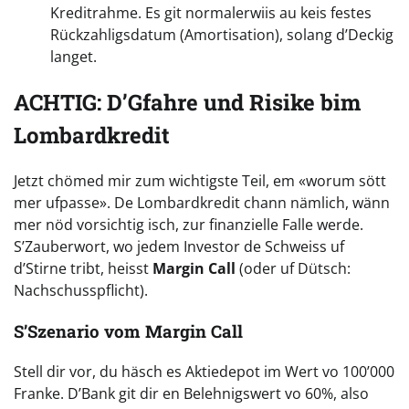
Kreditrahme. Es git normalerwiis au keis festes
Rückzahligsdatum (Amortisation), solang d’Deckig
langet.
ACHTIG: D’Gfahre und Risike bim
Lombardkredit
Jetzt chömed mir zum wichtigste Teil, em «worum sött
mer ufpasse». De Lombardkredit chann nämlich, wänn
mer nöd vorsichtig isch, zur finanzielle Falle werde.
S’Zauberwort, wo jedem Investor de Schweiss uf
d’Stirne tribt, heisst
Margin Call
(oder uf Dütsch:
Nachschusspflicht).
S’Szenario vom Margin Call
Stell dir vor, du häsch es Aktiedepot im Wert vo 100’000
Franke. D’Bank git dir en Belehnigswert vo 60%, also