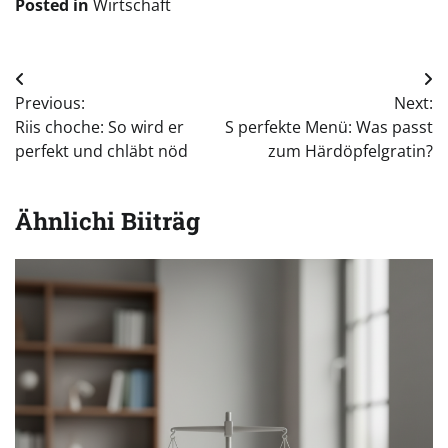
Posted in
Wirtschaft
Beitragsnavigation
Previous:
Next:
Riis choche: So wird er
S perfekte Menü: Was passt
perfekt und chläbt nöd
zum Härdöpfelgratin?
Ähnlichi Biiträg