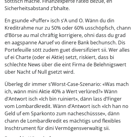
söttisch mache. Finanzexperte rated dezue, en
Sicherheitsabstand z’bhalte.
En gsunde «Puffer» isch s’A und O. Wänn du din
Kreditrahme nur zu 50% oder 60% usschöpfsch, chann
d’Börse au mal chräftig korrigiere, ohni dass du grad
en aagspanne Aaruef vo dinere Bank bechunsch. Dis
Portefeuille sött zudem guet diversifiziert sii. Wer alles
uf ei Charte (oder ei Aktie) setzt, riskiert, dass bi
schlechte News über die eint Firma de Belehnigswert
über Nacht uf Null gsetzt wird.
Überleg dir immer s’Worst-Case-Szenario: «Was mach
ich, wänn mini Aktie 40% a Wert verlüred?» Wänn
d’Antwort isch «Ich bin ruiniert», dänn lass d’Finger
vom Lombardkredit. Wänn d’Antwort isch «Ich han no
Geld uf em Sparkonto zum nacheschüssse», dänn
chann de Lombardkredit es mächtigs und flexibles
Inschtrument für dini Vermögensverwaltig sii.