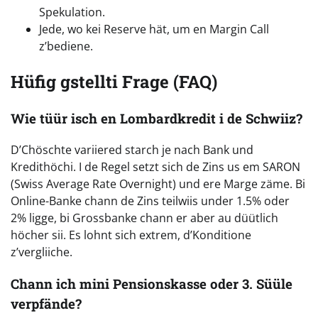
Spekulation.
Jede, wo kei Reserve hät, um en Margin Call
z’bediene.
Hüfig gstellti Frage (FAQ)
Wie tüür isch en Lombardkredit i de Schwiiz?
D’Chöschte variiered starch je nach Bank und
Kredithöchi. I de Regel setzt sich de Zins us em SARON
(Swiss Average Rate Overnight) und ere Marge zäme. Bi
Online-Banke chann de Zins teilwiis under 1.5% oder
2% ligge, bi Grossbanke chann er aber au düütlich
höcher sii. Es lohnt sich extrem, d’Konditione
z’vergliiche.
Chann ich mini Pensionskasse oder 3. Süüle
verpfände?