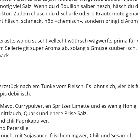
ig viel Salz. Wenn du d Bouillon sälber hesch, häsch du di
faktor. Zudem chasch du d Schärfe oder d Kräuternote gen
ht häsch, schmeckt nöd «chemisch», sondern bringt d Aro
eräste, wo du suscht vellecht wüürsch wägwerfe, prima für 
m Sellerie git super Aroma ab, solang s Gmüse suuber isch.
mack.
rzstück nach em Tunke vom Fleisch. Es lohnt sich, vier bis f
is debii isch:
 Mayo, Currypulver, en Spritzer Limette und es wenig Honig.
nittlauch, Quark und enere Prise Salz.
d chli Paprikapulver.
nd Petersilie.
ouch, mit Sojasauce, frischem Ingwer, Chili und Sesamöl.