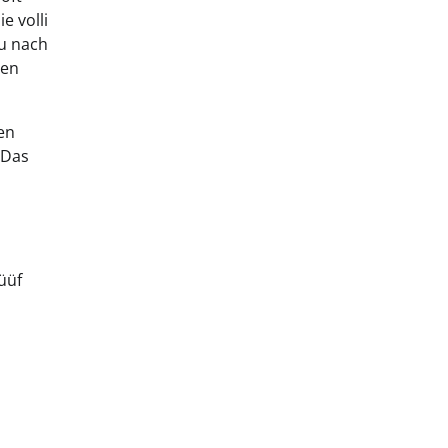
e volli
au nach
men
en
 Das
üüf