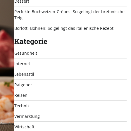
Dessert
Perfekte Buchweizen-Crêpes: So gelingt der bretonische
Teig
Borlotti-Bohnen: So gelingt das italienische Rezept
Kategorie
Gesundheit
Internet
Lebensstil
Ratgeber
Reisen
Technik
Vermarktung
Wirtschaft