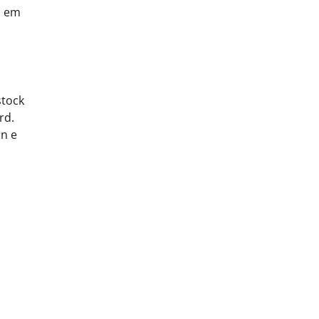
s em
stock
rd.
rn e