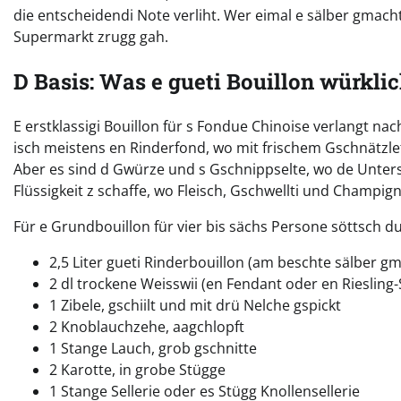
die entscheidendi Note verliht. Wer eimal e sälber gmacht
Supermarkt zrugg gah.
D Basis: Was e gueti Bouillon würkli
E erstklassigi Bouillon für s Fondue Chinoise verlangt 
isch meistens en Rinderfond, wo mit frischem Gschnätzlete
Aber es sind d Gwürze und s Gschnippselte, wo de Unter
Flüssigkeit z schaffe, wo Fleisch, Gschwellti und Champign
Für e Grundbouillon für vier bis sächs Persone söttsch d
2,5 Liter gueti Rinderbouillon (am beschte sälber 
2 dl trockene Weisswii (en Fendant oder en Riesling
1 Zibele, gschiilt und mit drü Nelche gspickt
2 Knoblauchzehe, aagchlopft
1 Stange Lauch, grob gschnitte
2 Karotte, in grobe Stügge
1 Stange Sellerie oder es Stügg Knollensellerie