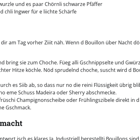
ewurzle und es paar Chörnli schwarze Pfäffer
chli Ingwer für e liichte Schärfe
u dir am Tag vorher Ziiit näh. Wenn d Bouillon über Nacht dö
nd bring sie zum Choche. Füeg alli Gschnippselte und Gwürze
ichter Hitze köchle. Nöd sprudelnd choche, suscht wird d Bo
rch es Siib ab, so dass nur no die reini Flüssigkeit übrig bli
ell no eme Schuss Madeira oder Sherry abschmecke.
früschi Champignonscheibe oder Frühlingszibele direkt in d
iche Gschmack.
 macht
twort isch es klares Ja. Industriell hergstellti Bouillons sind