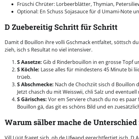
Früschi Chrüter: Lorbeerblätter, Thymian, Petersili
Optional: En Schuss Sojasauce für d Umami-Note und 
D Zuebereitig Schritt für Schritt
Damit d Bouillon ihre volli Gschmack entfaltet, söttsch d
zieh, isch s Resultat no viel intensiver.
S Aasetze:
Gib d Rinderbouillon in en grosse Topf u
S Köchle:
Lasse alles für mindestens 45 Minute bi li
trüeb.
S Abschmecke:
Nach de Chochziit sisch d Bouillon du
Jetzt chasch du mit Weisswii, chli Salz und eventu
S Gärisches:
Vor em Serviere chasch du no es paar 
Bouillon gä, das git es schöns Bild und en zuesätzl
Warum sälber mache de Unterschied
Vill Lüüt fraget sich, ob de Ufwand gerechtfertigt isch. D An