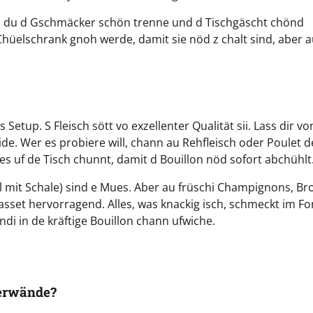
sch du d Gschmäcker schön trenne und d Tischgäscht chönd
 Chüelschrank gnoh werde, damit sie nöd z chalt sind, aber 
Setup. S Fleisch sött vo exzellenter Qualität sii. Lass dir v
ide. Wer es probiere will, chann au Rehfleisch oder Poulet 
n es uf de Tisch chunnt, damit d Bouillon nöd sofort abchühlt
fel mit Schale) sind e Mues. Aber au früschi Champignons, Bro
sset hervorragend. Alles, was knackig isch, schmeckt im F
di in de kräftige Bouillon chann ufwiche.
verwände?