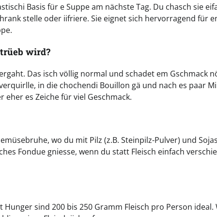
astischi Basis für e Suppe am nächste Tag. Du chasch sie eif
rank stelle oder iifriere. Sie eignet sich hervorragend für e
ppe.
trüeb wird?
 übergaht. Das isch völlig normal und schadet em Gschmack n
verquirlle, in die chochendi Bouillon gä und nach es paar M
r eher es Zeiche für viel Geschmack.
 Gemüsebruhe, wo du mit Pilz (z.B. Steinpilz-Pulver) und Soj
es Fondue gniesse, wenn du statt Fleisch einfach verschi
it Hunger sind 200 bis 250 Gramm Fleisch pro Person ideal.