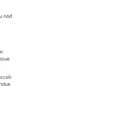
au nöd
om
dezue
.
ccoli-
ondue