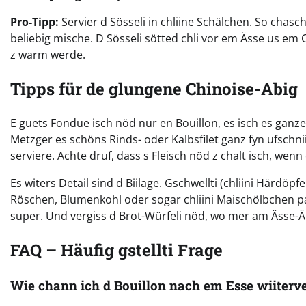
Pro-Tipp:
Servier d Sösseli in chliine Schälchen. So cha
beliebig mische. D Sösseli sötted chli vor em Ässe us em
z warm werde.
Tipps für de glungene Chinoise-Abig
E guets Fondue isch nöd nur en Bouillon, es isch es ganzes 
Metzger es schöns Rinds- oder Kalbsfilet ganz fyn ufschni
serviere. Achte druf, dass s Fleisch nöd z chalt isch, wen
Es witers Detail sind d Biilage. Gschwellti (chliini Härdöp
Röschen, Blumenkohl oder sogar chliini Maischölbchen pa
super. Und vergiss d Brot-Würfeli nöd, wo mer am Ässe-Än
FAQ – Häufig gstellti Frage
Wie chann ich d Bouillon nach em Esse wiiter