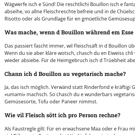
Wägwerfe isch e Sünd! Die reschtlichi Bouillon isch e fant
abseihe, vo allne Fleischreschte befreie und in de Chüelsch
Risotto oder als Grundlage für en gmüetliche Gemüsesu
Was mache, wenn d Bouillon während em Esse 
Das passiert fascht immer, wil Fleischsäft in d Bouillon
Wenn du sie aber kläre wotsch, chasch du en Eiweiss chli 
wieder absiebe. Für de Heimgebruch isch d Trüebheit abe
Chann ich d Bouillon au vegetarisch mache?
Ja, das isch möglich. Verwänd statt Rinderfond e kräftigi
«umami» machsch. So chasch du e wunderbars vegetarisch
Gemüsesorte, Tofu oder Paneer nimmst.
Wie vil Fleisch sött ich pro Person rechne?
Als Faustregle gilt: Für en erwachsene Maa oder e Frau m