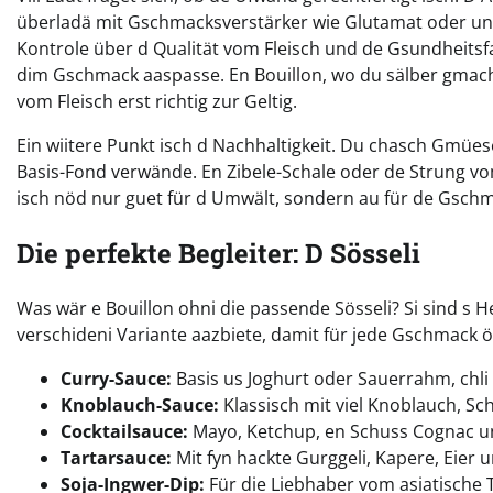
überladä mit Gschmacksverstärker wie Glutamat oder unnöt
Kontrole über d Qualität vom Fleisch und de Gsundheits
dim Gschmack aaspasse. En Bouillon, wo du sälber gmac
vom Fleisch erst richtig zur Geltig.
Ein wiitere Punkt isch d Nachhaltigkeit. Du chasch Gmües
Basis-Fond verwände. En Zibele-Schale oder de Strung vo
isch nöd nur guet für d Umwält, sondern au für de Gsch
Die perfekte Begleiter: D Sösseli
Was wär e Bouillon ohni die passende Sösseli? Si sind s He
verschideni Variante aazbiete, damit für jede Gschmack öp
Curry-Sauce:
Basis us Joghurt oder Sauerrahm, chli
Knoblauch-Sauce:
Klassisch mit viel Knoblauch, Sch
Cocktailsauce:
Mayo, Ketchup, en Schuss Cognac un
Tartarsauce:
Mit fyn hackte Gurggeli, Kapere, Eier u
Soja-Ingwer-Dip:
Für die Liebhaber vom asiatische T