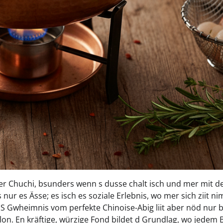
zer Chuchi, bsunders wenn s dusse chalt isch und mer mit d
 nur es Ässe; es isch es soziale Erlebnis, wo mer sich ziit n
. S Gwheimnis vom perfekte Chinoise-Abig liit aber nöd nur 
illon. En kräftige, würzige Fond bildet d Grundlag, wo jedem 