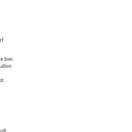
rf
 biei.
uillon
bt.
 oft