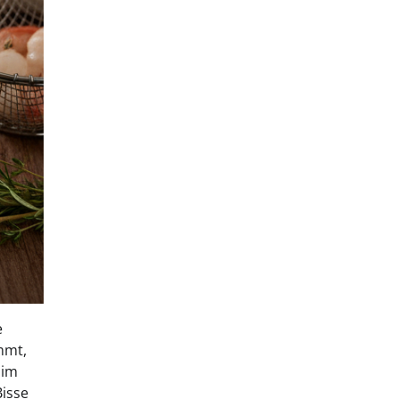
e
immt,
bim
Bisse