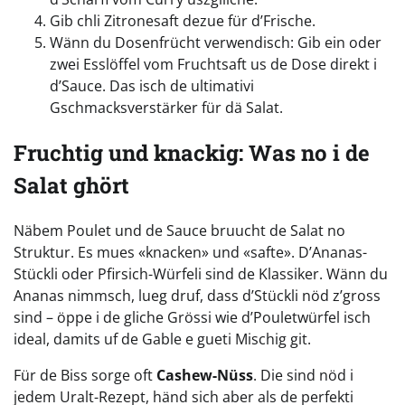
Gib chli Zitronesaft dezue für d’Frische.
Wänn du Dosenfrücht verwendisch: Gib ein oder
zwei Esslöffel vom Fruchtsaft us de Dose direkt i
d’Sauce. Das isch de ultimativi
Gschmacksverstärker für dä Salat.
Fruchtig und knackig: Was no i de
Salat ghört
Näbem Poulet und de Sauce bruucht de Salat no
Struktur. Es mues «knacken» und «safte». D’Ananas-
Stückli oder Pfirsich-Würfeli sind de Klassiker. Wänn du
Ananas nimmsch, lueg druf, dass d’Stückli nöd z’gross
sind – öppe i de gliche Grössi wie d’Pouletwürfel isch
ideal, damits uf de Gable e gueti Mischig git.
Für de Biss sorge oft
Cashew-Nüss
. Die sind nöd i
jedem Uralt-Rezept, händ sich aber als de perfekti