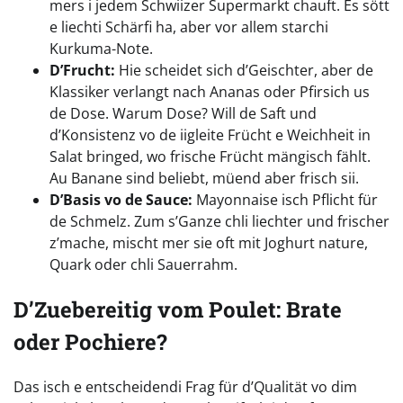
mers i jedem Schwiizer Supermarkt chauft. Es sött
e liechti Schärfi ha, aber vor allem starchi
Kurkuma-Note.
D’Frucht:
Hie scheidet sich d’Geischter, aber de
Klassiker verlangt nach Ananas oder Pfirsich us
de Dose. Warum Dose? Will de Saft und
d’Konsistenz vo de iigleite Frücht e Weichheit in
Salat bringed, wo frische Frücht mängisch fählt.
Au Banane sind beliebt, müend aber frisch sii.
D’Basis vo de Sauce:
Mayonnaise isch Pflicht für
de Schmelz. Zum s’Ganze chli liechter und frischer
z’mache, mischt mer sie oft mit Joghurt nature,
Quark oder chli Sauerrahm.
D’Zuebereitig vom Poulet: Brate
oder Pochiere?
Das isch e entscheidendi Frag für d’Qualität vo dim