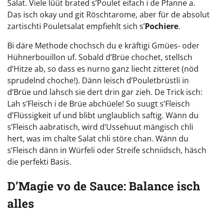
Salat. Viele lüüt brated s’Poulet eifach i de Pfanne a.
Das isch okay und git Röschtarome, aber für de absolut
zartischti Pouletsalat empfiehlt sich s’
Pochiere
.
Bi däre Methode chochsch du e kräftigi Gmües- oder
Hühnerbouillon uf. Sobald d’Brüe chochet, stellsch
d’Hitze ab, so dass es nurno ganz liecht zitteret (nöd
sprudelnd choche!). Dänn leisch d’Pouletbrüstli in
d’Brüe und lahsch sie dert drin gar zieh. De Trick isch:
Lah s’Fleisch i de Brüe abchüele! So suugt s’Fleisch
d’Flüssigkeit uf und blibt unglaublich saftig. Wänn du
s’Fleisch aabratisch, wird d’Ussehuut mängisch chli
hert, was im chalte Salat chli störe chan. Wänn du
s’Fleisch dänn in Würfeli oder Streife schniidsch, häsch
die perfekti Basis.
D’Magie vo de Sauce: Balance isch
alles