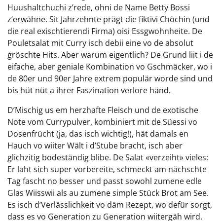
Huushaltchuchi z’rede, ohni de Name Betty Bossi
z’erwähne. Sit Jahrzehnte prägt die fiktivi Chöchin (und
die real exischtierendi Firma) oisi Essgwohnheite. De
Pouletsalat mit Curry isch debii eine vo de absolut
gröschte Hits. Aber warum eigentlich? De Grund liit i de
eifache, aber geniale Kombination vo Gschmäcker, wo i
de 80er und 90er Jahre extrem populär worde sind und
bis hüt nüt a ihrer Faszination verlore händ.
D’Mischig us em herzhafte Fleisch und de exotische
Note vom Currypulver, kombiniert mit de Süessi vo
Dosenfrücht (ja, das isch wichtig!), hät damals en
Hauch vo wiiter Wält i d’Stube bracht, isch aber
glichzitig bodeständig blibe. De Salat «verzeiht» vieles:
Er laht sich super vorbereite, schmeckt am nächschte
Tag fascht no besser und passt sowohl zumene edle
Glas Wiisswii als au zumene simple Stück Brot am See.
Es isch d’Verlässlichkeit vo däm Rezept, wo defür sorgt,
dass es vo Generation zu Generation wiitergäh wird.