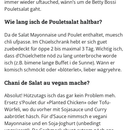
immer wieder uftauched, wänn’s um de Betty Bossi
Pouletsalat gaht.
Wie lang isch de Pouletsalat haltbar?
Da de Salat Mayonnaise und Poulet enthaltet, muesch
chli ufpasse. Im Chüelschrank hebt er sich guet
zuebedeckt für öppe 2 bis maximal 3 Täg. Wichtig isch,
dass d’Chüelchette nöd zu lang unterbroche worde
isch (z.B. bimene lange Buffet i de Sunne). Wänn er
komisch schmöckt oder «blöterlet», lieber wägryehre.
Chani de Salat au vegan mache?
Absolut! Hützutags isch das gar kein Problem meh.
Ersetz s’Poulet dur «Planted Chicken» oder Tofu-
Würfeli, wo du vorher mit Sojasauce und Curry
aabrötlet häsch. Für d’Sauce nimmsch e vegani
Mayonnaise und en Soja-Joghurt (unbedingt