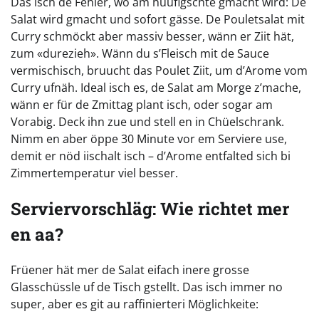
Das isch de Fehler, wo am hüüfigschte gmacht wird: De
Salat wird gmacht und sofort gässe. De Pouletsalat mit
Curry schmöckt aber massiv besser, wänn er Ziit hät,
zum «durezieh». Wänn du s’Fleisch mit de Sauce
vermischisch, bruucht das Poulet Ziit, um d’Arome vom
Curry ufnäh. Ideal isch es, de Salat am Morge z’mache,
wänn er für de Zmittag plant isch, oder sogar am
Vorabig. Deck ihn zue und stell en in Chüelschrank.
Nimm en aber öppe 30 Minute vor em Serviere use,
demit er nöd iischalt isch – d’Arome entfalted sich bi
Zimmertemperatur viel besser.
Serviervorschläg: Wie richtet mer
en aa?
Früener hät mer de Salat eifach inere grosse
Glasschüssle uf de Tisch gstellt. Das isch immer no
super, aber es git au raffinierteri Möglichkeite: