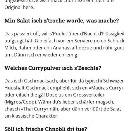
ungsüesst!). De Gschmack chunt extrem nöch ans
Original here.
Min Salat isch z’troche worde, was mache?
Das passiert oft, will s’Poulet über d’Nacht d’Flüssigkeit
uufgsugt hät. Gib eifach vor em Serviere no en Schluck
Milch, Rahm oder chli Ananassaft dezue und rühr guet
um. Dänn isch er wieder chremig.
Welches Currypulver isch s’Beschte?
Das isch Gschmacksach, aber für dä typischi Schwiizer
Huushalt-Gschmack empfiehlt sich en «Madras Curry»
oder eifach die gäl Dose us em Grossverteiler
(Migros/Coop). Wänn du’s lieber schärfer magsch,
chasch «Thai Curry» näh, aber dänn verlüürt de Salat
sin klassische Charakter.
Söll ich frische Chnobli dri tue?