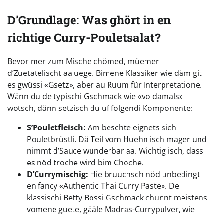
D’Grundlage: Was ghört in en
richtige Curry-Pouletsalat?
Bevor mer zum Mische chömed, müemer
d’Zuetatelischt aaluege. Bimene Klassiker wie däm git
es gwüssi «Gsetz», aber au Ruum für Interpretatione.
Wänn du de typischi Gschmack wie «vo damals»
wotsch, dänn setzisch du uf folgendi Komponente:
S’Pouletfleisch:
Am beschte eignets sich
Pouletbrüstli. Dä Teil vom Huehn isch mager und
nimmt d’Sauce wunderbar aa. Wichtig isch, dass
es nöd troche wird bim Choche.
D’Currymischig:
Hie bruuchsch nöd unbedingt
en fancy «Authentic Thai Curry Paste». De
klassischi Betty Bossi Gschmack chunnt meistens
vomene guete, gääle Madras-Currypulver, wie