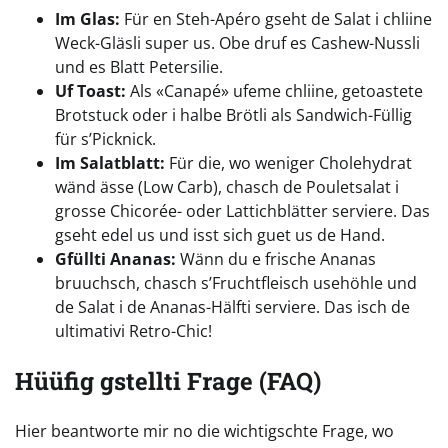
Im Glas:
Für en Steh-Apéro gseht de Salat i chliine
Weck-Gläsli super us. Obe druf es Cashew-Nussli
und es Blatt Petersilie.
Uf Toast:
Als «Canapé» ufeme chliine, getoastete
Brotstuck oder i halbe Brötli als Sandwich-Füllig
für s’Picknick.
Im Salatblatt:
Für die, wo weniger Cholehydrat
wänd ässe (Low Carb), chasch de Pouletsalat i
grosse Chicorée- oder Lattichblätter serviere. Das
gseht edel us und isst sich guet us de Hand.
Gfüllti Ananas:
Wänn du e frische Ananas
bruuchsch, chasch s’Fruchtfleisch usehöhle und
de Salat i de Ananas-Hälfti serviere. Das isch de
ultimativi Retro-Chic!
Hüüfig gstellti Frage (FAQ)
Hier beantworte mir no die wichtigschte Frage, wo