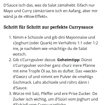
D’Sauce isch das, was dä Salat zämähebt. Eifach nur
Mayo und Curry zämäzrüere isch en Aafang, aber mir
wänd ja de «Wow-Effekt».
Schritt für Schritt zur perfekte Currysauce
Nimm e Schüssle und gib dini Mayonnaise und
s’Joghurt (oder Quark) im Verhältnis 1:1 oder 1:2
ine, je nachdem wie «mächtig» du de Salat
wotsch.
Gib s’Currypulver dezue.
Geheimtipp:
Dünst
s’Currypulver vorcher ganz churz inere Pfanne
mit eme Tropfe Öl aa, bis es duftet. Das «weckt»
d’Gwürz uf und nimmt em Pulver de «mehlig»
Gschmack. Lahs abchüele und rührs dänn i
d’Sauce.
Würze mit Salz, Pfeffer und ere Prise Zucker. De
Zucker isch wichtig, um d’Süüri vom Joghurt und
d’Schärfi vom Curry uszgliiche.