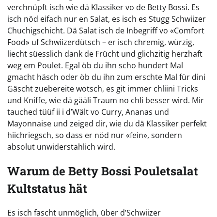
verchnüpft isch wie dä Klassiker vo de Betty Bossi. Es
isch nöd eifach nur en Salat, es isch es Stugg Schwiizer
Chuchigschicht. Dä Salat isch de Inbegriff vo «Comfort
Food» uf Schwiizerdütsch – er isch chremig, würzig,
liecht süesslich dank de Frücht und glichzitig herzhaft
weg em Poulet. Egal öb du ihn scho hundert Mal
gmacht häsch oder öb du ihn zum erschte Mal für dini
Gäscht zuebereite wotsch, es git immer chliini Tricks
und Kniffe, wie dä gääli Traum no chli besser wird. Mir
tauched tüüf ii i d’Wält vo Curry, Ananas und
Mayonnaise und zeiged dir, wie du dä Klassiker perfekt
hiichriegsch, so dass er nöd nur «fein», sondern
absolut unwiderstahlich wird.
Warum de Betty Bossi Pouletsalat
Kultstatus hät
Es isch fascht unmöglich, über d’Schwiizer