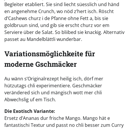
Begleiter etabliert. Sie sind liecht süesslich und händ
en angenehme Crunch, wo nöd z’hert isch. Röscht
d’Cashews churz i de Pfanne ohne Fett a, bis sie
goldbruun sind, und gib sie erscht churz vor em
Serviere über de Salat. So bliibed sie knackig. Alternativ
passet au Mandelblättli wunderbar.
Variationsmöglichkeite für
moderne Gschmäcker
Au wänn s’Originalrezept heilig isch, dörf mer
hützutags chli experimentiere. Geschmäcker
verändered sich und mängisch wott mer chli
Abwechslig uf em Tisch.
Die Exotisch Variante:
Ersetz d’Ananas dur frische Mango. Mango hät e
fantastischi Textur und passt no chli besser zum Curry