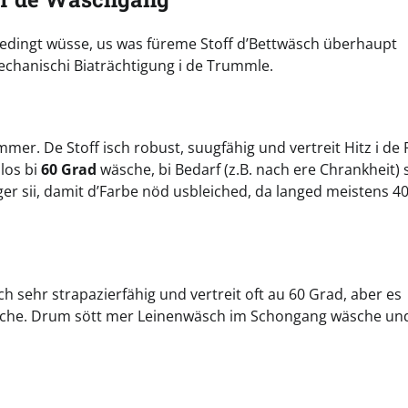
bedingt wüsse, us was füreme Stoff d’Bettwäsch überhaupt
mechanischi Biaträchtigung i de Trummle.
mer. De Stoff isch robust, suugfähig und vertreit Hitz i de 
los bi
60 Grad
wäsche, bi Bedarf (z.B. nach ere Chrankheit) 
ger sii, damit d’Farbe nöd usbleiched, da langed meistens 40
ch sehr strapazierfähig und vertreit oft au 60 Grad, aber es
reche. Drum sött mer Leinenwäsch im Schongang wäsche un