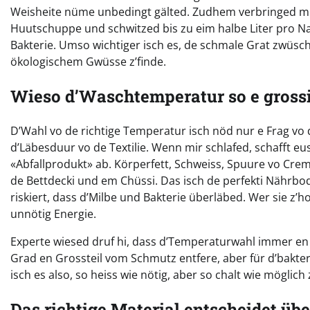
Weisheite nüme unbedingt gälted. Zudhem verbringed mir r
Huutschuppe und schwitzed bis zu eim halbe Liter pro Na
Bakterie. Umso wichtiger isch es, de schmale Grat zwüsc
ökologischem Gwüsse z’finde.
Wieso d’Waschtemperatur so e grossi 
D’Wahl vo de richtige Temperatur isch nöd nur e Frag vo 
d’Läbesduur vo de Textilie. Wenn mir schlafed, schafft eus
«Abfallprodukt» ab. Körperfett, Schweiss, Spuure vo Cre
de Bettdecki und em Chüssi. Das isch de perfekti Nährbo
riskiert, dass d’Milbe und Bakterie überläbed. Wer sie z
unnötig Energie.
Experte wiesed druf hi, dass d’Temperaturwahl immer e
Grad en Grossteil vom Schmutz entfere, aber für d’bakteri
isch es also, so heiss wie nötig, aber so chalt wie möglich
Das richtige Material entscheidet ü