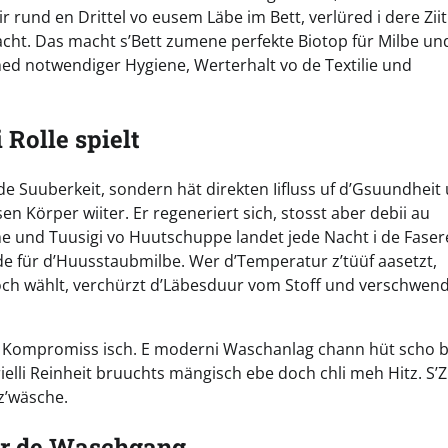
und en Drittel vo eusem Läbe im Bett, verlüred i dere Ziit
cht. Das macht s’Bett zumene perfekte Biotop für Milbe un
hed notwendiger Hygiene, Werterhalt vo de Textilie und
Rolle spielt
de Suuberkeit, sondern hät direkten Iifluss uf d’Gsuundheit
en Körper wiiter. Er regeneriert sich, stosst aber debii au
me und Tuusigi vo Huutschuppe landet jede Nacht i de Faser
de für d’Huusstaubmilbe. Wer d’Temperatur z’tüüf aasetzt,
’hoch wählt, verchürzt d’Läbesduur vom Stoff und verschwen
n Kompromiss isch. E moderni Waschanlag chann hüt scho b
elli Reinheit bruuchts mängisch ebe doch chli meh Hitz. S’Z
 z’wäsche.
ber de Waschgang