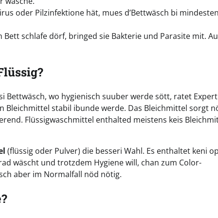
er wäsche.
us oder Pilzinfektione hät, mues d’Bettwäsch bi mindeste
ett schlafe dörf, bringed sie Bakterie und Parasite mit. Au
Flüssig?
ssi Bettwäsch, wo hygienisch suuber werde sött, ratet Expert
n Bleichmittel stabil ibunde werde. Das Bleichmittel sorgt 
ierend. Flüssigwaschmittel enthalted meistens keis Bleichmit
el
(flüssig oder Pulver) die besseri Wahl. Es enthaltet keni o
 Grad wäscht und trotzdem Hygiene will, chan zum Color-
ch aber im Normalfall nöd nötig.
e?