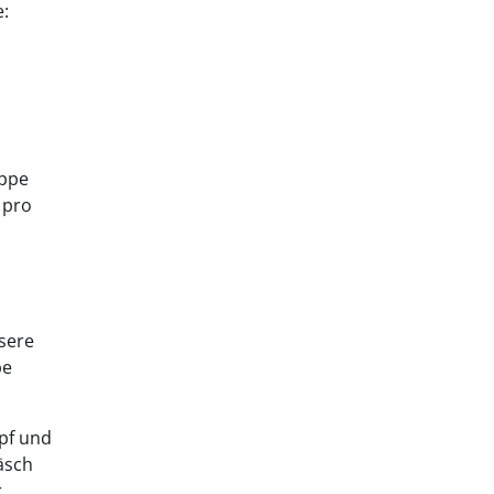
e:
uppe
 pro
sere
be
mpf und
Wäsch
r