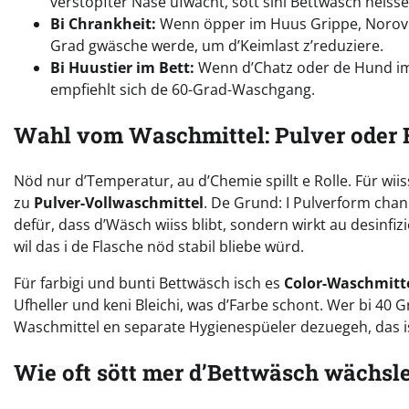
verstopfter Nase ufwacht, sött sini Bettwäsch heiss
Bi Chrankheit:
Wenn öpper im Huus Grippe, Norovir
Grad gwäsche werde, um d’Keimlast z’reduziere.
Bi Huustier im Bett:
Wenn d’Chatz oder de Hund im B
empfiehlt sich de 60-Grad-Waschgang.
Wahl vom Waschmittel: Pulver oder 
Nöd nur d’Temperatur, au d’Chemie spillt e Rolle. Für wii
zu
Pulver-Vollwaschmittel
. De Grund: I Pulverform chan
defür, dass d’Wäsch wiiss blibt, sondern wirkt au desinfiz
wil das i de Flasche nöd stabil bliebe würd.
Für farbigi und bunti Bettwäsch isch es
Color-Waschmitt
Ufheller und keni Bleichi, was d’Farbe schont. Wer bi 40
Waschmittel en separate Hygienespüeler dezuegeh, das is
Wie oft sött mer d’Bettwäsch wächsl