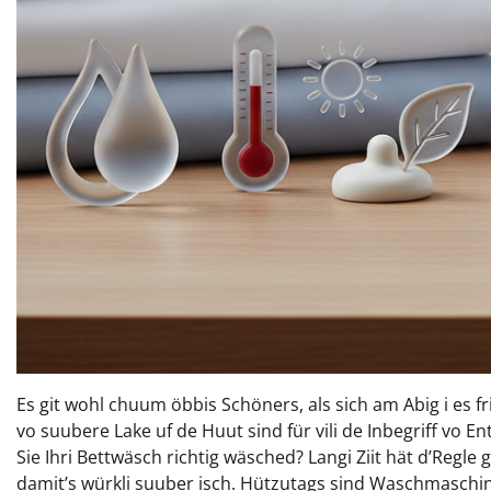
Es git wohl chuum öbbis Schöners, als sich am Abig i es f
vo suubere Lake uf de Huut sind für vili de Inbegriff vo 
Sie Ihri Bettwäsch richtig wäsched? Langi Ziit hät d’Regle
damit’s würkli suuber isch. Hützutags sind Waschmaschine