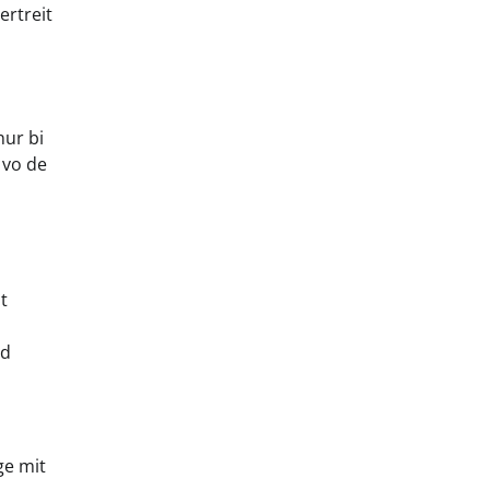
ertreit
nur bi
 vo de
t
ed
ge mit