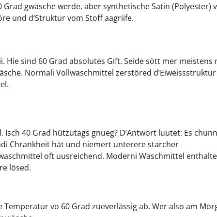
 Grad gwäsche werde, aber synthetische Satin (Polyester) v
öre und d’Struktur vom Stoff aagriife.
. Hie sind 60 Grad absolutes Gift. Seide sött mer meistens 
sche. Normali Vollwaschmittel zerstöred d’Eiweissstruktur
el.
ed. Isch 40 Grad hützutags gnueg? D’Antwort luutet: Es chunn
di Chrankheit hät und niemert unterere starcher
waschmittel oft uusreichend. Moderni Waschmittel enthalt
e lösed.
 Temperatur vo 60 Grad zueverlässig ab. Wer also am Mor