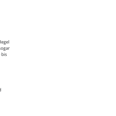
Regel
sogar
 bis
d