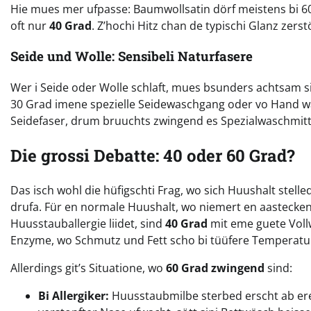
Hie mues mer ufpasse: Baumwollsatin dörf meistens bi 60
oft nur
40 Grad
. Z’hochi Hitz chan de typischi Glanz zerst
Seide und Wolle: Sensibeli Naturfasere
Wer i Seide oder Wolle schlaft, mues bsunders achtsam sii
30 Grad imene spezielle Seidewaschgang oder vo Hand wä
Seidefaser, drum bruuchts zwingend es Spezialwaschmitt
Die grossi Debatte: 40 oder 60 Grad?
Das isch wohl die hüfigschti Frag, wo sich Huushalt stell
drufa. Für en normale Huushalt, wo niemert en aastecken
Huusstauballergie liidet, sind
40 Grad
mit eme guete Voll
Enzyme, wo Schmutz und Fett scho bi tüüfere Temperatur
Allerdings git’s Situatione, wo
60 Grad zwingend
sind:
Bi Allergiker:
Huusstaubmilbe sterbed erscht ab ere