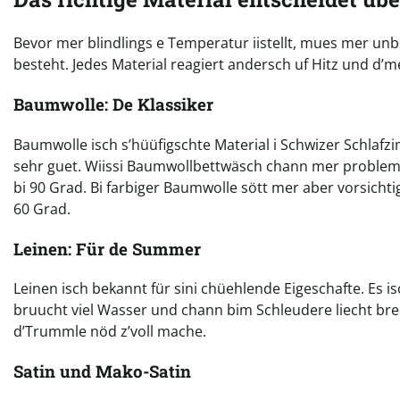
Bevor mer blindlings e Temperatur iistellt, mues mer un
besteht. Jedes Material reagiert andersch uf Hitz und d’
Baumwolle: De Klassiker
Baumwolle isch s’hüüfigschte Material i Schwizer Schlafzim
sehr guet. Wiissi Baumwollbettwäsch chann mer problem
bi 90 Grad. Bi farbiger Baumwolle sött mer aber vorsichti
60 Grad.
Leinen: Für de Summer
Leinen isch bekannt für sini chüehlende Eigeschafte. Es is
bruucht viel Wasser und chann bim Schleudere liecht b
d’Trummle nöd z’voll mache.
Satin und Mako-Satin