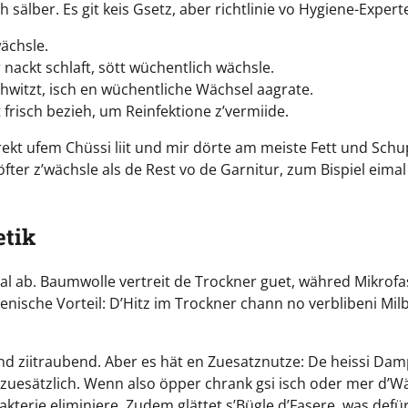
sälber. Es git keis Gsetz, aber richtlinie vo Hygiene-Expert
ächsle.
 nackt schlaft, sött wüchentlich wächsle.
itzt, isch en wüchentliche Wächsel aagrate.
risch bezieh, um Reinfektione z’vermiide.
irekt ufem Chüssi liit und mir dörte am meiste Fett und Sch
fter z’wächsle als de Rest vo de Garnitur, zum Bispiel eimal
etik
al ab. Baumwolle vertreit de Trockner guet, währed Mikrofa
enische Vorteil: D’Hitz im Trockner chann no verblibeni Mil
 und ziitraubend. Aber es hät en Zuesatznutze: De heissi Da
off zuesätzlich. Wenn also öpper chrank gsi isch oder mer d’
akterie eliminiere. Zudem glättet s’Bügle d’Fasere, was defü