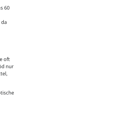
ns 60
 da
e oft
nöd nur
tel,
ptische