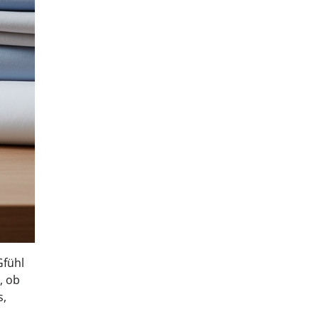
Gfühl
, ob
s,