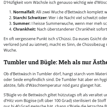
D’Hüfigkeit vom Wächsle isch genauso wichtig wie d’Wösch 
Normalfall:
Alli zwei Wuche d’Bettwäsch komplett w
Starchi Schwitzer:
Wer i de Nacht viel schwitzt oder
Summer:
I heisse Summerwuche, wenn mer meh schw
Chrankheit:
Nach überstandener Chrankheit sofort f
En oft vergessene Punkt isch s’Chüssi. Da euses Gsicht d
verlüred (und au iatmet), macht es Sinn, de Chüssibezug ö
Wuche.
Tumbler und Bügle: Meh als nur Ästh
Ob d’Bettwäsch in Tumbler dörf, hangt starch vom Materi
oder Seide empfindlich sind. De Tumbler hät aber en hygi
abtöte, falls d’Wäschtemperatur nöd ganz glanget hät.
S’Bügle vo de Bettwäsch giltet hützutags oft als veraltet
d’Hitz vom Bügiise (oft über 100 Grad) sterilisiert de St
nur bi 40 Grad gwäsche hät, chann s’Bügle die letzschte B