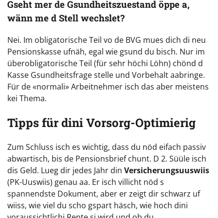
Gseht mer de Gsundheitszuestand öppe a,
wänn me d Stell wechslet?
Nei. Im obligatorische Teil vo de BVG mues dich di neu
Pensionskasse ufnäh, egal wie gsund du bisch. Nur im
überobligatorische Teil (für sehr höchi Löhn) chönd d
Kasse Gsundheitsfrage stelle und Vorbehalt aabringe.
Für de «normali» Arbeitnehmer isch das aber meistens
kei Thema.
Tipps für dini Vorsorg-Optimierig
Zum Schluss isch es wichtig, dass du nöd eifach passiv
abwartisch, bis de Pensionsbrief chunt. D 2. Süüle isch
dis Geld. Lueg dir jedes Jahr din
Versicherungsuuswiis
(PK-Uuswiis) genau aa. Er isch villicht nöd s
spannendste Dokument, aber er zeigt dir schwarz uf
wiiss, wie viel du scho gspart häsch, wie hoch dini
voraussichtlichi Rente si wird und ob du