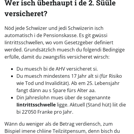
Wer isch überhaupt i de 2. Süüle
versicheret?
Nöd jede Schwiizer und jedi Schwiizerin isch
automatisch i de Pensionskasse. Es git gwüssi
Iintrittsschwellen, wo vom Gesetzgeber definiert
werded. Grundsätzlich muesch du folgendi Bedingige
erfülle, damit du zwangsfiis versicheret wirsch:
Du muesch bi de AHV versicheret si.
Du muesch mindestens 17 Jahr alt si (für Risiko
wie Tod und Invalidität). Ab em 25. Lebensjahr
fangt dänn au s Spare fürs Alter aa.
Din Jahreslohn mues über de sogenannte
Iintrittsschwelle
ligge. Aktuell (Stand hüt) liit die
bi 22’050 Franke pro Jahr.
Wänn du weniger als de Betrag verdiensch, zum
Biispiel imene chliine Teilziitpensum, denn bisch du