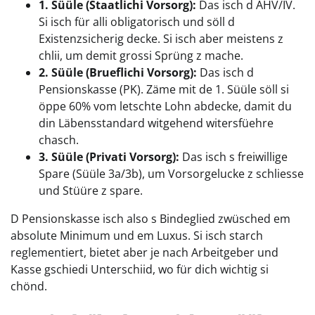
1. Süüle (Staatlichi Vorsorg):
Das isch d AHV/IV.
Si isch für alli obligatorisch und söll d
Existenzsicherig decke. Si isch aber meistens z
chlii, um demit grossi Sprüng z mache.
2. Süüle (Brueflichi Vorsorg):
Das isch d
Pensionskasse (PK). Zäme mit de 1. Süüle söll si
öppe 60% vom letschte Lohn abdecke, damit du
din Läbensstandard witgehend witersfüehre
chasch.
3. Süüle (Privati Vorsorg):
Das isch s freiwillige
Spare (Süüle 3a/3b), um Vorsorgelucke z schliesse
und Stüüre z spare.
D Pensionskasse isch also s Bindeglied zwüsched em
absolute Minimum und em Luxus. Si isch starch
reglementiert, bietet aber je nach Arbeitgeber und
Kasse gschiedi Unterschiid, wo für dich wichtig si
chönd.