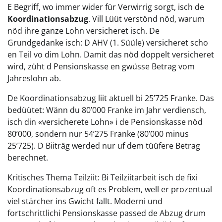
E Begriff, wo immer wider für Verwirrig sorgt, isch de
Koordinationsabzug
. Vill Lüüt verstönd nöd, warum
nöd ihre ganze Lohn versicheret isch. De
Grundgedanke isch: D AHV (1. Süüle) versicheret scho
en Teil vo dim Lohn. Damit das nöd doppelt versicheret
wird, züht d Pensionskasse en gwüsse Betrag vom
Jahreslohn ab.
De Koordinationsabzug liit aktuell bi 25’725 Franke. Das
bedüütet: Wänn du 80’000 Franke im Jahr verdiensch,
isch din «versicherete Lohn» i de Pensionskasse nöd
80’000, sondern nur 54’275 Franke (80’000 minus
25’725). D Biiträg werded nur uf dem tüüfere Betrag
berechnet.
Kritisches Thema Teilziit: Bi Teilziitarbeit isch de fixi
Koordinationsabzug oft es Problem, well er prozentual
viel stärcher ins Gwicht fallt. Moderni und
fortschrittlichi Pensionskasse passed de Abzug drum