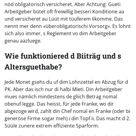
nöd obligatorisch versicheret. Aber Achtung: Gueti
Arbeitgeber bütet oft freiwillig besseri Konditione aa
und versicheret au Lüüt mit tüüferem Iikomme. Das
nennt mer denn «überobligatorischi Vorsorg». Es lohnt
sich also immer, s Reglement vo dim Arbeitgeber
genau aazluege.
Wie funktioniered d Biiträg und s
Altersguethabe?
Jede Monet gsehs du uf dim Lohnzettel en Abzug für d
PK. Aber das isch nur di halbi Mieti. Din Arbeitgeber
mues nämlich mindestens de gliich Betrag nomal
obenuf legge. Das heisst, für jede Franke, wo dir
abgezoge wird, zahlt din Chef nomal en Franke (oder bi
generöse Firme sogar meh) i din Topf ii. Das macht d 2.
Süüle zunere extrem effiziente Sparform.