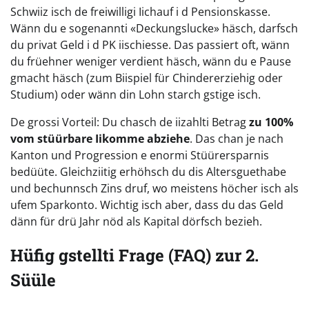
Schwiiz isch de freiwilligi Iichauf i d Pensionskasse.
Wänn du e sogenannti «Deckungslucke» häsch, darfsch
du privat Geld i d PK iischiesse. Das passiert oft, wänn
du früehner weniger verdient häsch, wänn du e Pause
gmacht häsch (zum Biispiel für Chindererziehig oder
Studium) oder wänn din Lohn starch gstige isch.
De grossi Vorteil: Du chasch de iizahlti Betrag
zu 100%
vom stüürbare Iikomme abziehe
. Das chan je nach
Kanton und Progression e enormi Stüürersparnis
bedüüte. Gleichziitig erhöhsch du dis Altersguethabe
und bechunnsch Zins druf, wo meistens höcher isch als
ufem Sparkonto. Wichtig isch aber, dass du das Geld
dänn für drü Jahr nöd als Kapital dörfsch bezieh.
Hüfig gstellti Frage (FAQ) zur 2.
Süüle