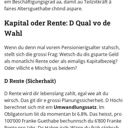
em Beschäftigungsgrad aa, damit au Teilziitkräft ä
faires Altersguethabe chönd aspare.
Kapital oder Rente: D Qual vo de
Wahl
Wenn du denn mal vorem Pensionierigsalter stahsch,
stellt sich die grossi Frag: Wetsch du dis gsparte Geld
als monatlichi Rente oder als eimaligs Kapitalbezeig?
Oder villicht e Mischig us beidem?
D Rente (Sicherhait)
D Rente wird dir lebenslang zahlt, egal wie alt du
wirsch. Das git dir e grossi Planungssicherheit. D Höchi
berechnet sich mit em
Umwandlungssatz
. Im
Obligatorium liit dä momentan bi 6.8%. Das heisst, pro
100’000 Franke Guethabe bechunnsch du 6’800 Franke
Rente pro Jahr. De Haken isch: Wänn du früh stirbsch,