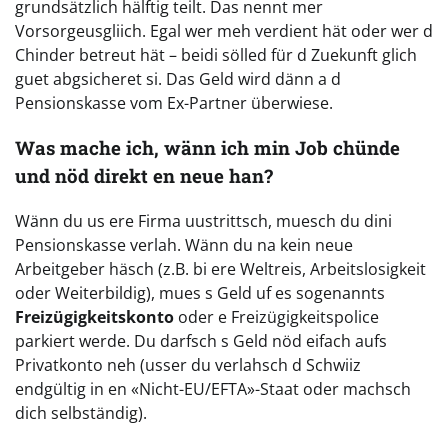
grundsätzlich hälftig teilt. Das nennt mer
Vorsorgeusgliich. Egal wer meh verdient hät oder wer d
Chinder betreut hät – beidi sölled für d Zuekunft glich
guet abgsicheret si. Das Geld wird dänn a d
Pensionskasse vom Ex-Partner überwiese.
Was mache ich, wänn ich min Job chünde
und nöd direkt en neue han?
Wänn du us ere Firma uustrittsch, muesch du dini
Pensionskasse verlah. Wänn du na kein neue
Arbeitgeber häsch (z.B. bi ere Weltreis, Arbeitslosigkeit
oder Weiterbildig), mues s Geld uf es sogenannts
Freizügigkeitskonto
oder e Freizügigkeitspolice
parkiert werde. Du darfsch s Geld nöd eifach aufs
Privatkonto neh (usser du verlahsch d Schwiiz
endgültig in en «Nicht-EU/EFTA»-Staat oder machsch
dich selbständig).