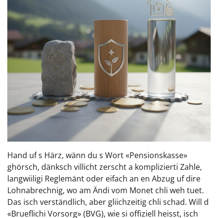
Hand uf s Härz, wänn du s Wort «Pensionskasse»
ghörsch, dänksch villicht zerscht a komplizierti Zahle,
langwiiligi Reglemänt oder eifach an en Abzug uf dire
Lohnabrechnig, wo am Ändi vom Monet chli weh tuet.
Das isch verständlich, aber gliichzeitig chli schad. Will d
«Brueflichi Vorsorg» (BVG), wie si offiziell heisst, isch