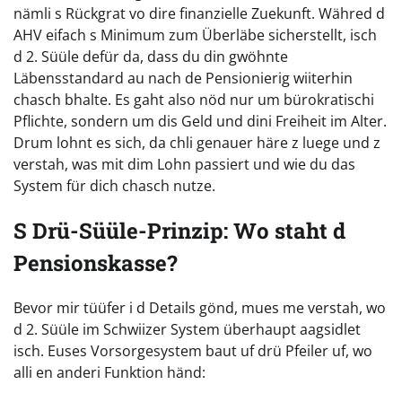
nämli s Rückgrat vo dire finanzielle Zuekunft. Währed d
AHV eifach s Minimum zum Überläbe sicherstellt, isch
d 2. Süüle defür da, dass du din gwöhnte
Läbensstandard au nach de Pensionierig wiiterhin
chasch bhalte. Es gaht also nöd nur um bürokratischi
Pflichte, sondern um dis Geld und dini Freiheit im Alter.
Drum lohnt es sich, da chli genauer häre z luege und z
verstah, was mit dim Lohn passiert und wie du das
System für dich chasch nutze.
S Drü-Süüle-Prinzip: Wo staht d
Pensionskasse?
Bevor mir tüüfer i d Details gönd, mues me verstah, wo
d 2. Süüle im Schwiizer System überhaupt aagsidlet
isch. Euses Vorsorgesystem baut uf drü Pfeiler uf, wo
alli en anderi Funktion händ: